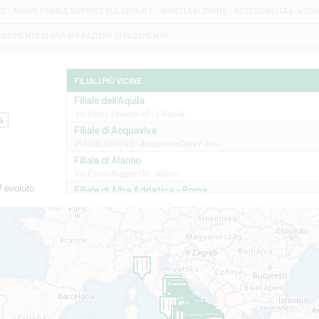
D2
NUOVE REGOLE EUROPEE SUL DEFAULT
WHISTLEBLOWING
ACCESSIBILITA' L. 4/20
OSCIMENTO DI UNA OPERAZIONE DI PAGAMENTO
FILIALI PIÙ VICINE
Filiale dell'Aquila
Via Beato Cesidio 45 - L'Aquila
Filiale di Acquaviva
VIA SALENTO 42 - Acquaviva Delle Fonti
Filiale di Alanno
Via Errico Ruggieri 18 - Alanno
M evoluto
Filiale di Alba Adriatica - Roma
Via Roma, 13 - Alba Adriatica
Filiale di Altamura
VIA VITTORIO VENETO 79/81 A - Altamura
Filiale di Amantea
STATALE 18/17 - Amantea
Filiale di Andretta
C.SO VITTORIO VENETO 8 - Andretta
Filiale di Andria 1 - Crispi