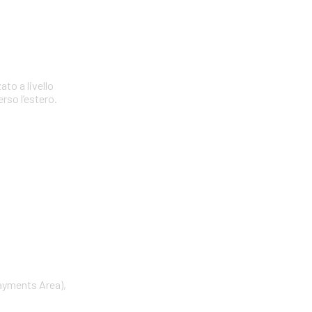
to a livello
rso l’estero.
Payments Area),