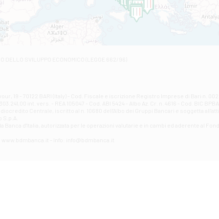
VIALE CRISPI 50/A - Andria
Filiale di Arsita
Viale San Francesco 6/b - Arsita
Filiale di Ascoli Piceno
Via Napoli - Ascoli Piceno
Filiale di Atessa
RO DELLO SVILUPPO ECONOMICO (LEGGE 662/96)
Contrada Piana La Fara - Via per Piazzano snc - Atessa
Filiale di Atri - Corso Adriano
Corso Elio Adriano, 1 - Atri
Filiale di Avellino - Partenio
ur, 19 - 70122 BARI (Italy) - Cod. Fiscale e iscrizione Registro Imprese di Bari n. 
03.241,00 int. vers. - REA 105047 - Cod. ABI 5424 - Albo Az. Cr. n. 4616 - Cod. BIC BPB
VIA PARTENIO 48 - Avellino
credito Centrale, iscritto al n. 10680 dell'Albo dei Gruppi Bancari e soggetta all'att
Filiale di Aversa
 S.p.A.
a Banca d'ltalia, autorizzata per le operazioni valutarie e in cambi ed aderente al Fond
VIA F. SAPORITO, 27/A - Aversa
Filiale di Avezzano - Piazza Torlonia
eb: www.bdmbanca.it - Info: info@bdmbanca.it
Piazza Torlonia - Avezzano
Filiale di Avigliano
PIAZZA E. GIANTURCO 49 - Avigliano
Filiale di Baiano
VIA G. LIPPIELLO 33 - Baiano
Filiale di Bari - Corso Vittorio Emanuele II
CORSO VITTORIO EMANUELE II, 86 - Bari