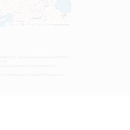
LEAFLET
| ©
OPENSTREETMAP
contributors
00254030729 - Società partecipante al GRUPPO
AlT3B.
ività di direzione e coordinamento di
o Interbancario di Tutela dei Depositi e al