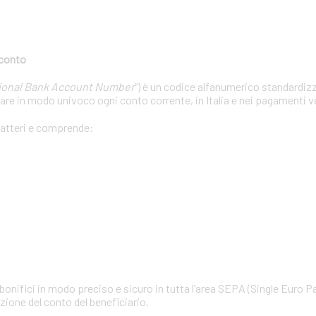
 conto
tional Bank Account Number
”) è un codice alfanumerico standardizza
care in modo univoco ogni conto corrente, in Italia e nei pagamenti ve
ratteri e comprende:
 bonifici in modo preciso e sicuro in tutta l’area SEPA (Single Euro 
cazione del conto del beneficiario.