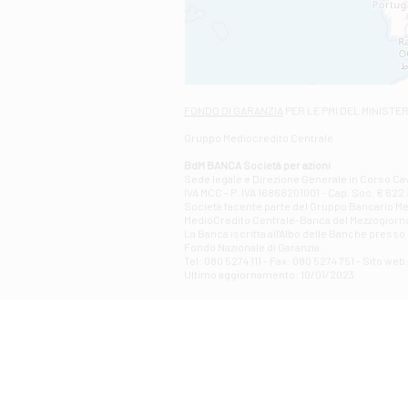
FONDO DI GARANZIA
PER LE PMI DEL MINISTE
Gruppo Mediocredito Centrale
BdM BANCA Società per azioni
Sede legale e Direzione Generale in Corso Cavo
IVA MCC - P. IVA 16868201001 - Cap. Soc. € 622.3
Società facente parte del Gruppo Bancario Medio
MedioCredito Centrale-Banca del Mezzogiorno
La Banca iscritta all'Albo delle Banche presso l
Fondo Nazionale di Garanzia.
Tel: 080 5274 111 - Fax: 080 5274 751 - Sito w
Ultimo aggiornamento: 10/01/2023