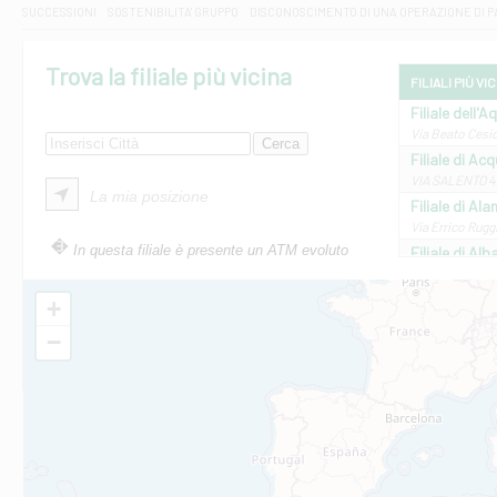
SUCCESSIONI
SOSTENIBILITA' GRUPPO
DISCONOSCIMENTO DI UNA OPERAZIONE DI 
Trova la filiale più vicina
FILIALI PIÙ VI
Filiale dell'A
Via Beato Cesid
Filiale di Ac
VIA SALENTO 42
La mia posizione
Filiale di Ala
Via Errico Ruggi
In questa filiale è presente un ATM evoluto
Filiale di Al
Via Roma, 13 - 
Filiale di Al
+
VIA VITTORIO V
−
Filiale di Am
STATALE 18/17 
Filiale di An
C.SO VITTORIO 
Filiale di And
VIALE CRISPI 50
Filiale di Ars