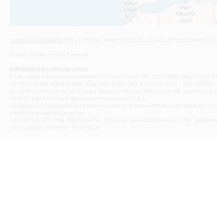
Viale San Franc
Filiale di Asc
Via Napoli - As
Filiale di At
FONDO DI GARANZIA
PER LE PMI DEL MINISTERO DELLO SVILUPPO ECONOMICO (
Contrada Piana 
Gruppo Mediocredito Centrale
Filiale di At
Corso Elio Adria
BdM BANCA Società per azioni
Filiale di Ave
Sede legale e Direzione Generale in Corso Cavour, 19 - 70122 BARI (Italy) - Cod.
IVA MCC - P. IVA 16868201001 - Cap. Soc. € 622.303.241,00 int. vers. - REA 105047 -
VIA PARTENIO 4
Società facente parte del Gruppo Bancario Mediocredito Centrale, iscritto al n. 10
Filiale di Av
MedioCredito Centrale-Banca del Mezzogiorno S.p.A.
La Banca iscritta all'Albo delle Banche presso la Banca d'ltalia, autorizzata per le
VIA F. SAPORITO
Fondo Nazionale di Garanzia.
Filiale di Av
Tel: 080 5274 111 - Fax: 080 5274 751 - Sito web: www.bdmbanca.it - Info: info@b
Piazza Torlonia
Ultimo aggiornamento: 10/01/2023
Filiale di Avi
PIAZZA E. GIAN
Filiale di Bai
VIA G. LIPPIELL
Filiale di Bar
CORSO VITTORIO
Filiale di Ba
VIALE PAPA GIOV