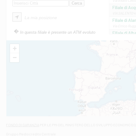
Via Beato Cesid
Filiale di Ac
VIA SALENTO 42
La mia posizione
Filiale di Ala
Via Errico Ruggi
In questa filiale è presente un ATM evoluto
Filiale di Al
Via Roma, 13 - 
Filiale di Al
+
VIA VITTORIO V
−
Filiale di Am
STATALE 18/17 
Filiale di An
C.SO VITTORIO 
Filiale di And
VIALE CRISPI 50
Filiale di Ars
Viale San Franc
Filiale di Asc
Via Napoli - As
Filiale di At
FONDO DI GARANZIA
PER LE PMI DEL MINISTERO DELLO SVILUPPO ECONOMICO (
Contrada Piana 
Gruppo Mediocredito Centrale
Filiale di At