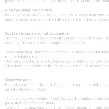
personali o bancarie per ricevere il pagamento. Questo è un modo 
4. La manipolazione emotiva
La vittima viene avvicinata da persone che si presentano come ami
approfittando della sensibilità e della fragilità emotiva degli anzi
Cosa fare in caso di contatto sospetto
Se ricevi una telefonata o un’e-mail da qualcuno che afferma di ess
accesso al tuo conto online, segui questi consigli:
- Non fornire mai informazioni personali: le banche non chiedono m
tramite telefono o e-mail.
- Contatta direttamente la tua banca: se hai dubbi, chiama il num
situazione e non chiamare il numero inviato tramite messaggio o
Sicurezza online
Memorizzare i dati delle carte di pagamento su dispositivi e siti
garantire la tua sicurezza:
- Utilizza password sicure: scegli password complesse e uniche 
per aiutarti a mantenerle sicure.
- Attiva l'autenticazione a due fattori: scegli questo metodo che