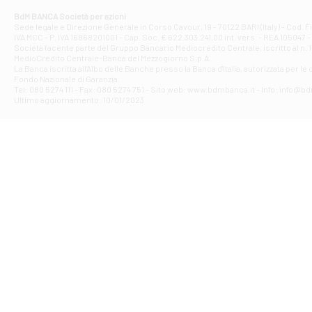
Corso Elio Adria
BdM BANCA Società per azioni
Filiale di Ave
Sede legale e Direzione Generale in Corso Cavour, 19 - 70122 BARI (Italy) - Cod.
IVA MCC - P. IVA 16868201001 - Cap. Soc. € 622.303.241,00 int. vers. - REA 105047 -
VIA PARTENIO 4
Società facente parte del Gruppo Bancario Mediocredito Centrale, iscritto al n. 10
Filiale di Av
MedioCredito Centrale-Banca del Mezzogiorno S.p.A.
La Banca iscritta all'Albo delle Banche presso la Banca d'ltalia, autorizzata per le
VIA F. SAPORITO
Fondo Nazionale di Garanzia.
Filiale di Av
Tel: 080 5274 111 - Fax: 080 5274 751 - Sito web: www.bdmbanca.it - Info: info@b
Piazza Torlonia
Ultimo aggiornamento: 10/01/2023
Filiale di Avi
PIAZZA E. GIAN
Filiale di Bai
VIA G. LIPPIELL
Filiale di Bar
CORSO VITTORIO
Filiale di Ba
VIALE PAPA GIOV
Filiale di Bar
VIA LEMBO 36 C
Filiale di Ba
VIA AMENDOLA 1
Filiale di Ba
VIA FAVIA 3 - Ba