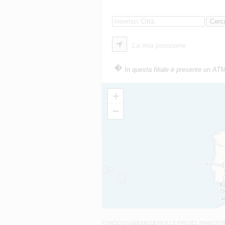
La mia posizione
In questa filiale è presente un AT
+
−
FONDO DI GARANZIA
PER LE PMI DEL MINISTE