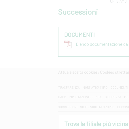
CHI SIAMO
Successioni
DOCUMENTI
Elenco documentazione da p
Attuale scelta cookies: Cookies strett
CERCA
TRASPARENZA
NORMATIVA MIFID
DOCUMENTI 
DAC6
IMPOSTAZIONI COOKIES
SICUREZZA
PS
SUCCESSIONI
SOSTENIBILITA' GRUPPO
DISCON
Trova la filiale più vicina