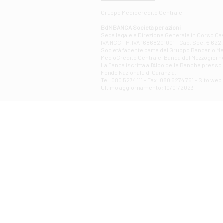
Gruppo Mediocredito Centrale
BdM BANCA Società per azioni
Sede legale e Direzione Generale in Corso Cavo
IVA MCC - P. IVA 16868201001 - Cap. Soc. € 622.3
Società facente parte del Gruppo Bancario Medio
MedioCredito Centrale-Banca del Mezzogiorno
La Banca iscritta all'Albo delle Banche presso l
Fondo Nazionale di Garanzia.
Tel: 080 5274 111 - Fax: 080 5274 751 - Sito w
Ultimo aggiornamento: 10/01/2023