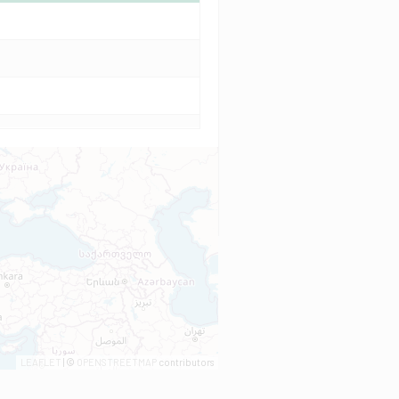
LEAFLET
| ©
OPENSTREETMAP
contributors