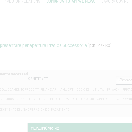
INVESTOR RELATIONS
COMUNICATI STAMPA E NEWS
LAVORA CON NOI
resentare per apertura Pratica Successoria
(pdf, 272 kb)
amente necessari
SANITICKET
COLLOCAMENTO PRODOTTI FINANZIARI
AML-CFT
COOKIES
UTILITÀ
PRIVACY
PRIVA
D2
NUOVE REGOLE EUROPEE SUL DEFAULT
WHISTLEBLOWING
ACCESSIBILITA' L. 4/20
OSCIMENTO DI UNA OPERAZIONE DI PAGAMENTO
FILIALI PIÙ VICINE