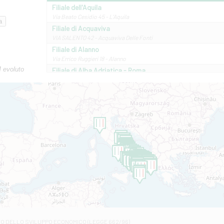
Filiale dell'Aquila
Via Beato Cesidio 45 - L'Aquila
Filiale di Acquaviva
VIA SALENTO 42 - Acquaviva Delle Fonti
Filiale di Alanno
Via Errico Ruggieri 18 - Alanno
M evoluto
Filiale di Alba Adriatica - Roma
Via Roma, 13 - Alba Adriatica
Filiale di Altamura
VIA VITTORIO VENETO 79/81 A - Altamura
Filiale di Amantea
STATALE 18/17 - Amantea
Filiale di Andretta
C.SO VITTORIO VENETO 8 - Andretta
Filiale di Andria 1 - Crispi
VIALE CRISPI 50/A - Andria
Filiale di Arsita
Viale San Francesco 6/b - Arsita
Filiale di Ascoli Piceno
Via Napoli - Ascoli Piceno
Filiale di Atessa
RO DELLO SVILUPPO ECONOMICO (LEGGE 662/96)