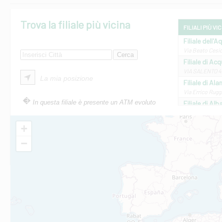
Trova la filiale più vicina
FILIALI PIÙ VI
Filiale dell'A
Via Beato Cesid
Filiale di Ac
VIA SALENTO 42
La mia posizione
Filiale di Ala
Via Errico Ruggi
In questa filiale è presente un ATM evoluto
Filiale di Al
Via Roma, 13 - 
Filiale di Al
+
VIA VITTORIO V
−
Filiale di Am
STATALE 18/17 
Filiale di An
C.SO VITTORIO 
Filiale di And
VIALE CRISPI 50
Filiale di Ars
Viale San Franc