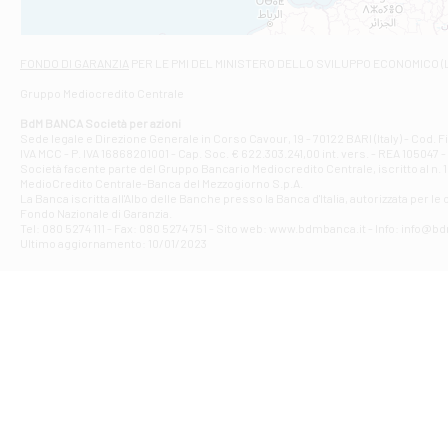
Filiale di Asc
Via Napoli - As
Filiale di At
FONDO DI GARANZIA
PER LE PMI DEL MINISTERO DELLO SVILUPPO ECONOMICO (
Contrada Piana 
Gruppo Mediocredito Centrale
Filiale di At
Corso Elio Adria
BdM BANCA Società per azioni
Filiale di Ave
Sede legale e Direzione Generale in Corso Cavour, 19 - 70122 BARI (Italy) - Cod.
IVA MCC - P. IVA 16868201001 - Cap. Soc. € 622.303.241,00 int. vers. - REA 105047 -
VIA PARTENIO 4
Società facente parte del Gruppo Bancario Mediocredito Centrale, iscritto al n. 10
Filiale di Av
MedioCredito Centrale-Banca del Mezzogiorno S.p.A.
La Banca iscritta all'Albo delle Banche presso la Banca d'ltalia, autorizzata per le
VIA F. SAPORITO
Fondo Nazionale di Garanzia.
Filiale di Av
Tel: 080 5274 111 - Fax: 080 5274 751 - Sito web: www.bdmbanca.it - Info: info@b
Piazza Torlonia
Ultimo aggiornamento: 10/01/2023
Filiale di Avi
PIAZZA E. GIAN
Filiale di Bai
VIA G. LIPPIELL
Filiale di Bar
CORSO VITTORIO
Filiale di Ba
VIALE PAPA GIOV
Filiale di Bar