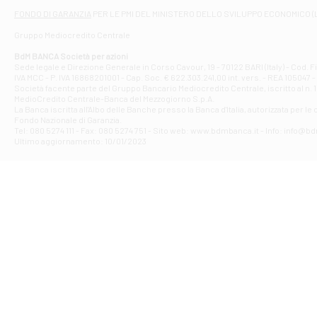
Filiale di At
FONDO DI GARANZIA
PER LE PMI DEL MINISTERO DELLO SVILUPPO ECONOMICO (
Contrada Piana 
Gruppo Mediocredito Centrale
Filiale di At
Corso Elio Adria
BdM BANCA Società per azioni
Filiale di Ave
Sede legale e Direzione Generale in Corso Cavour, 19 - 70122 BARI (Italy) - Cod.
IVA MCC - P. IVA 16868201001 - Cap. Soc. € 622.303.241,00 int. vers. - REA 105047 -
VIA PARTENIO 4
Società facente parte del Gruppo Bancario Mediocredito Centrale, iscritto al n. 10
Filiale di Av
MedioCredito Centrale-Banca del Mezzogiorno S.p.A.
La Banca iscritta all'Albo delle Banche presso la Banca d'ltalia, autorizzata per le
VIA F. SAPORITO
Fondo Nazionale di Garanzia.
Filiale di Av
Tel: 080 5274 111 - Fax: 080 5274 751 - Sito web: www.bdmbanca.it - Info: info@b
Piazza Torlonia
Ultimo aggiornamento: 10/01/2023
Filiale di Avi
PIAZZA E. GIAN
Filiale di Bai
VIA G. LIPPIELL
Filiale di Bar
CORSO VITTORIO
Filiale di Ba
VIALE PAPA GIOV
Filiale di Bar
VIA LEMBO 36 C
Filiale di Ba