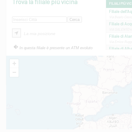
Trova la filiale più vicina
FILIALI PIÙ VI
Filiale dell'A
Via Beato Cesid
Filiale di Ac
VIA SALENTO 42
La mia posizione
Filiale di Ala
Via Errico Ruggi
In questa filiale è presente un ATM evoluto
Filiale di Al
Via Roma, 13 - 
Filiale di Al
+
VIA VITTORIO V
−
Filiale di Am
STATALE 18/17 
Filiale di An
C.SO VITTORIO 
Filiale di And
VIALE CRISPI 50
Filiale di Ars
Viale San Franc
Filiale di Asc
Via Napoli - As