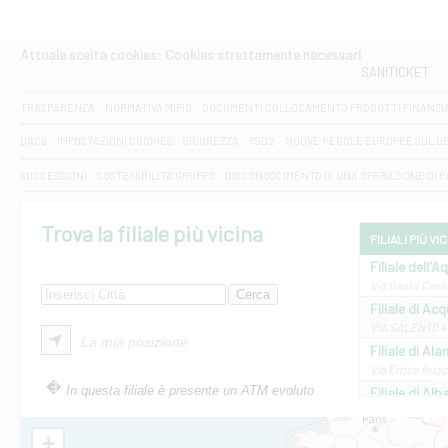
Attuale scelta cookies: Cookies strettamente necessari
SANITICKET
TRASPARENZA
NORMATIVA MIFID
DOCUMENTI COLLOCAMENTO PRODOTTI FINANZI
DAC6
IMPOSTAZIONI COOKIES
SICUREZZA
PSD2
NUOVE REGOLE EUROPEE SUL D
SUCCESSIONI
SOSTENIBILITA' GRUPPO
DISCONOSCIMENTO DI UNA OPERAZIONE DI 
Trova la filiale più vicina
FILIALI PIÙ VI
Filiale dell'A
Via Beato Cesid
Filiale di Ac
VIA SALENTO 42
La mia posizione
Filiale di Ala
Via Errico Ruggi
In questa filiale è presente un ATM evoluto
Filiale di Al
Via Roma, 13 - 
Filiale di Al
+