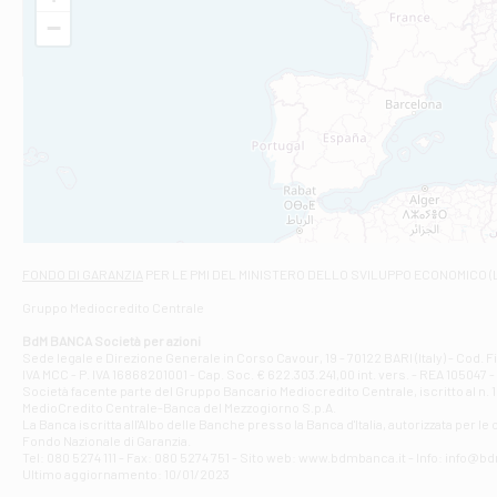
VIA VITTORIO V
−
Filiale di Am
STATALE 18/17 
Filiale di An
C.SO VITTORIO 
Filiale di And
VIALE CRISPI 50
Filiale di Ars
Viale San Franc
Filiale di Asc
Via Napoli - As
Filiale di At
FONDO DI GARANZIA
PER LE PMI DEL MINISTERO DELLO SVILUPPO ECONOMICO (
Contrada Piana 
Gruppo Mediocredito Centrale
Filiale di At
Corso Elio Adria
BdM BANCA Società per azioni
Filiale di Ave
Sede legale e Direzione Generale in Corso Cavour, 19 - 70122 BARI (Italy) - Cod.
IVA MCC - P. IVA 16868201001 - Cap. Soc. € 622.303.241,00 int. vers. - REA 105047 -
VIA PARTENIO 4
Società facente parte del Gruppo Bancario Mediocredito Centrale, iscritto al n. 10
Filiale di Av
MedioCredito Centrale-Banca del Mezzogiorno S.p.A.
La Banca iscritta all'Albo delle Banche presso la Banca d'ltalia, autorizzata per le
VIA F. SAPORITO
Fondo Nazionale di Garanzia.
Filiale di Av
Tel: 080 5274 111 - Fax: 080 5274 751 - Sito web: www.bdmbanca.it - Info: info@b
Piazza Torlonia
Ultimo aggiornamento: 10/01/2023