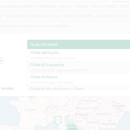
COLLOCAMENTO PRODOTTI FINANZIARI
AML-CFT
COOKIES
UTILITÀ
PRIVACY
PRIVA
D2
NUOVE REGOLE EUROPEE SUL DEFAULT
WHISTLEBLOWING
ACCESSIBILITA' L. 4/20
OSCIMENTO DI UNA OPERAZIONE DI PAGAMENTO
FILIALI PIÙ VICINE
Filiale dell'Aquila
Via Beato Cesidio 45 - L'Aquila
Filiale di Acquaviva
VIA SALENTO 42 - Acquaviva Delle Fonti
Filiale di Alanno
Via Errico Ruggieri 18 - Alanno
M evoluto
Filiale di Alba Adriatica - Roma
Via Roma, 13 - Alba Adriatica
Filiale di Altamura
VIA VITTORIO VENETO 79/81 A - Altamura
Filiale di Amantea
STATALE 18/17 - Amantea
Filiale di Andretta