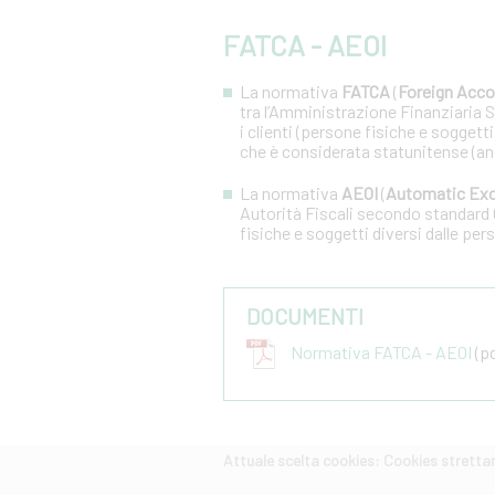
FATCA - AEOI
La normativa
FATCA
(
Foreign Acco
tra l’Amministrazione Finanziaria Sta
i clienti (persone fisiche e soggetti
che è considerata statunitense (an
La normativa
AEOI
(
Automatic Exc
Autorità Fiscali secondo standard 
fisiche e soggetti diversi dalle pers
DOCUMENTI
Normativa FATCA - AEOI
(pd
Attuale scelta cookies: Cookies strett
CERCA