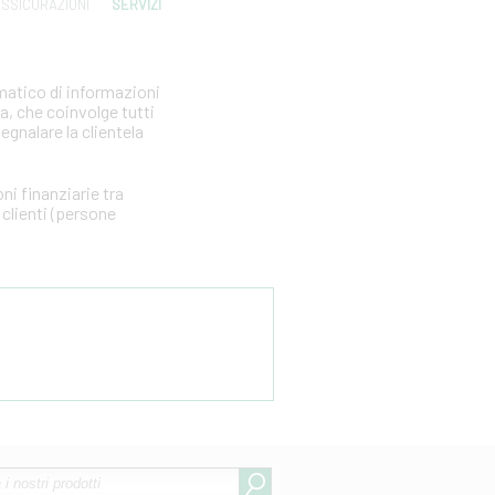
SSICURAZIONI
SERVIZI
matico di informazioni
ia, che coinvolge tutti
segnalare la clientela
i finanziarie tra
clienti (persone