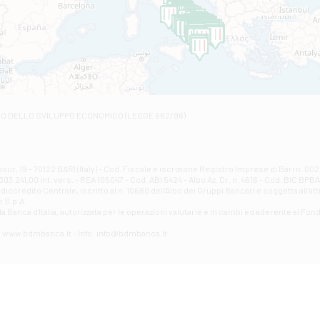
C.SO VITTORIO VENETO 8 - Andretta
Filiale di Andria 1 - Crispi
VIALE CRISPI 50/A - Andria
Filiale di Arsita
Viale San Francesco 6/b - Arsita
Filiale di Ascoli Piceno
Via Napoli - Ascoli Piceno
Filiale di Atessa
RO DELLO SVILUPPO ECONOMICO (LEGGE 662/96)
Contrada Piana La Fara - Via per Piazzano snc - Atessa
Filiale di Atri - Corso Adriano
Corso Elio Adriano, 1 - Atri
Filiale di Avellino - Partenio
ur, 19 - 70122 BARI (Italy) - Cod. Fiscale e iscrizione Registro Imprese di Bari n. 
03.241,00 int. vers. - REA 105047 - Cod. ABI 5424 - Albo Az. Cr. n. 4616 - Cod. BIC BPB
VIA PARTENIO 48 - Avellino
credito Centrale, iscritto al n. 10680 dell'Albo dei Gruppi Bancari e soggetta all'att
Filiale di Aversa
 S.p.A.
a Banca d'ltalia, autorizzata per le operazioni valutarie e in cambi ed aderente al Fond
VIA F. SAPORITO, 27/A - Aversa
Filiale di Avezzano - Piazza Torlonia
eb: www.bdmbanca.it - Info: info@bdmbanca.it
Piazza Torlonia - Avezzano
Filiale di Avigliano
PIAZZA E. GIANTURCO 49 - Avigliano
Filiale di Baiano
VIA G. LIPPIELLO 33 - Baiano
Filiale di Bari - Corso Vittorio Emanuele II