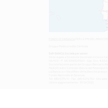
FONDO DI GARANZIA
PER LE PMI DEL MINISTE
Gruppo Mediocredito Centrale
BdM BANCA Società per azioni
Sede legale e Direzione Generale in Corso Cavo
IVA MCC - P. IVA 16868201001 - Cap. Soc. € 622.3
Società facente parte del Gruppo Bancario Medio
MedioCredito Centrale-Banca del Mezzogiorno
La Banca iscritta all'Albo delle Banche presso l
Fondo Nazionale di Garanzia.
Tel: 080 5274 111 - Fax: 080 5274 751 - Sito w
Ultimo aggiornamento: 10/01/2023