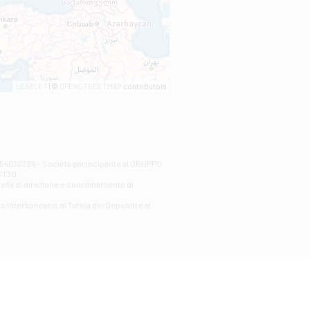
LEAFLET
| ©
OPENSTREETMAP
contributors
00254030729 - Società partecipante al GRUPPO
AlT3B.
ività di direzione e coordinamento di
o Interbancario di Tutela dei Depositi e al