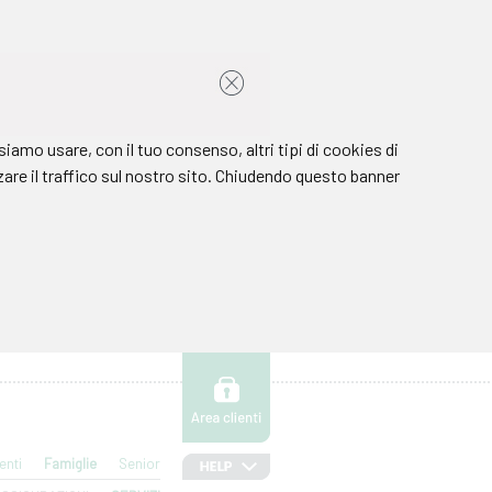
enti
Famiglie
Senior