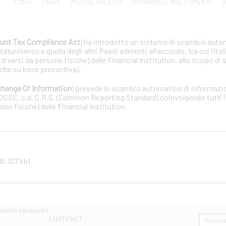
CONTI
CARTE
MUTUI E PRESTITI
RISPARMIO E INVESTIMENTO
A
unt Tax Compliance Act
) ha introdotto un sistema di scambio auto
tunitense e quella degli altri Paesi aderenti all’accordo, tra cui l’Ital
 diversi da persone fisiche) delle Financial Institution, allo scopo di 
che su base presuntiva).
hange Of Information
) prevede lo scambio automatico di informazion
OCSE, c.d. C.R.S. (Common Reporting Standard) coinvolgendo tutti i 
one fisiche) delle Financial Institution.
f, 127 kb)
amente necessari
SANITICKET