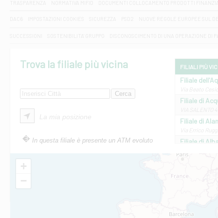
TRASPARENZA
NORMATIVA MIFID
DOCUMENTI COLLOCAMENTO PRODOTTI FINANZI
DAC6
IMPOSTAZIONI COOKIES
SICUREZZA
PSD2
NUOVE REGOLE EUROPEE SUL D
SUCCESSIONI
SOSTENIBILITA' GRUPPO
DISCONOSCIMENTO DI UNA OPERAZIONE DI 
Trova la filiale più vicina
FILIALI PIÙ VI
Filiale dell'A
Via Beato Cesid
Filiale di Ac
VIA SALENTO 42
La mia posizione
Filiale di Ala
Via Errico Ruggi
In questa filiale è presente un ATM evoluto
Filiale di Al
Via Roma, 13 - 
Filiale di Al
+
VIA VITTORIO V
−
Filiale di Am
STATALE 18/17 
Filiale di An
C.SO VITTORIO 