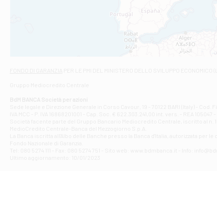
Filiale di And
VIALE CRISPI 50
Filiale di Ars
Viale San Franc
Filiale di Asc
Via Napoli - As
Filiale di At
FONDO DI GARANZIA
PER LE PMI DEL MINISTERO DELLO SVILUPPO ECONOMICO (
Contrada Piana 
Gruppo Mediocredito Centrale
Filiale di At
Corso Elio Adria
BdM BANCA Società per azioni
Filiale di Ave
Sede legale e Direzione Generale in Corso Cavour, 19 - 70122 BARI (Italy) - Cod.
IVA MCC - P. IVA 16868201001 - Cap. Soc. € 622.303.241,00 int. vers. - REA 105047 -
VIA PARTENIO 4
Società facente parte del Gruppo Bancario Mediocredito Centrale, iscritto al n. 10
Filiale di Av
MedioCredito Centrale-Banca del Mezzogiorno S.p.A.
La Banca iscritta all'Albo delle Banche presso la Banca d'ltalia, autorizzata per le
VIA F. SAPORITO
Fondo Nazionale di Garanzia.
Filiale di Av
Tel: 080 5274 111 - Fax: 080 5274 751 - Sito web: www.bdmbanca.it - Info: info@b
Piazza Torlonia
Ultimo aggiornamento: 10/01/2023
Filiale di Avi
PIAZZA E. GIAN
Filiale di Bai
VIA G. LIPPIELL
Filiale di Bar