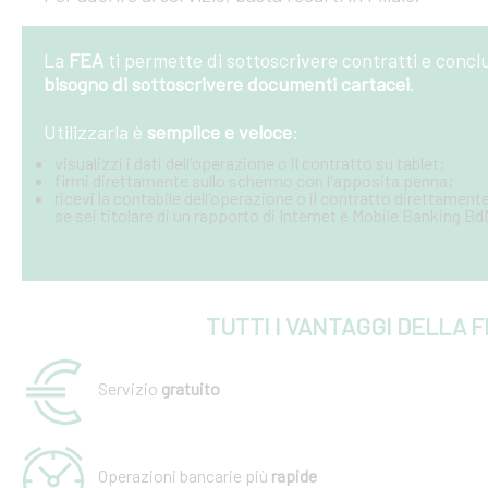
La
FEA
ti permette di sottoscrivere contratti e conc
bisogno di sottoscrivere documenti cartacei
.
Utilizzarla è
semplice e veloce
:
visualizzi i dati dell'operazione o il contratto su tablet;
firmi direttamente sullo schermo con l'apposita penna;
ricevi la contabile dell'operazione o il contratto direttamente
se sei titolare di un rapporto di Internet e Mobile Banking B
TUTTI I VANTAGGI DELLA 
Servizio
gratuito
Operazioni bancarie più
rapide