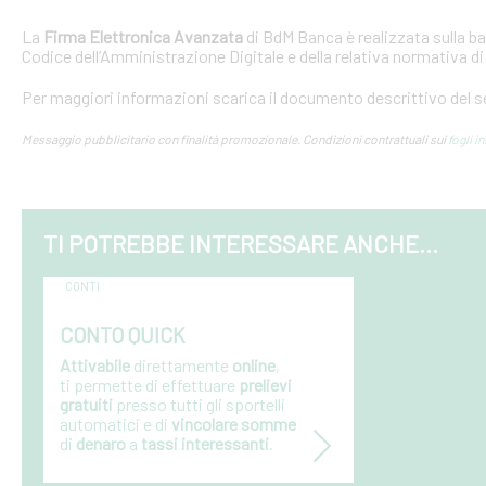
La
Firma Elettronica Avanzata
di BdM Banca è realizzata sulla ba
Codice dell’Amministrazione Digitale e della relativa normativa d
Per maggiori informazioni scarica il documento descrittivo del s
Messaggio pubblicitario con finalità promozionale. Condizioni contrattuali sui
fogli i
TI POTREBBE INTERESSARE ANCHE...
CONTI
CONTO QUICK
Attivabile
direttamente
online
,
ti
permette di effettuare
prelievi
gratuiti
presso tutti gli sportelli
automatici e di
vincolare somme
di
denaro
a
tassi interessanti
.