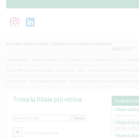
Attuale scelta cookies: Cookies strettamente necessari
SANITICKET
TRASPARENZA
NORMATIVA MIFID
DOCUMENTI COLLOCAMENTO PRODOTTI FINANZI
DAC6
IMPOSTAZIONI COOKIES
SICUREZZA
PSD2
NUOVE REGOLE EUROPEE SUL D
SUCCESSIONI
SOSTENIBILITA' GRUPPO
DISCONOSCIMENTO DI UNA OPERAZIONE DI 
Trova la filiale più vicina
FILIALI PIÙ VI
Filiale dell'A
Via Beato Cesid
Filiale di Ac
VIA SALENTO 42
La mia posizione
Filiale di Ala