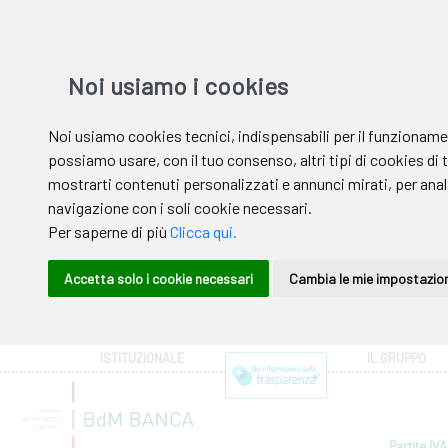
ISTITUZIONALE
IL GRUPPO
Partite IVA