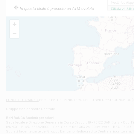
Via Errico Ruggi
In questa filiale è presente un ATM evoluto
Filiale di Al
Via Roma, 13 - 
Filiale di Al
+
VIA VITTORIO V
−
Filiale di Am
STATALE 18/17 
Filiale di An
C.SO VITTORIO 
Filiale di And
VIALE CRISPI 50
Filiale di Ars
Viale San Franc
Filiale di Asc
Via Napoli - As
Filiale di At
FONDO DI GARANZIA
PER LE PMI DEL MINISTERO DELLO SVILUPPO ECONOMICO (
Contrada Piana 
Gruppo Mediocredito Centrale
Filiale di At
Corso Elio Adria
BdM BANCA Società per azioni
Filiale di Ave
Sede legale e Direzione Generale in Corso Cavour, 19 - 70122 BARI (Italy) - Cod.
IVA MCC - P. IVA 16868201001 - Cap. Soc. € 622.303.241,00 int. vers. - REA 105047 -
VIA PARTENIO 4
Società facente parte del Gruppo Bancario Mediocredito Centrale, iscritto al n. 10