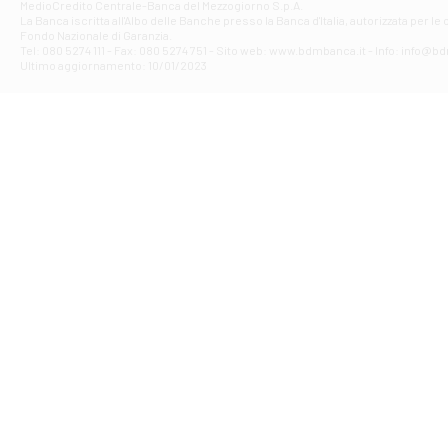
Filiale di Av
MedioCredito Centrale-Banca del Mezzogiorno S.p.A.
La Banca iscritta all'Albo delle Banche presso la Banca d'ltalia, autorizzata per le
VIA F. SAPORITO
Fondo Nazionale di Garanzia.
Filiale di Av
Tel: 080 5274 111 - Fax: 080 5274 751 - Sito web: www.bdmbanca.it - Info: info@b
Piazza Torlonia
Ultimo aggiornamento: 10/01/2023
Filiale di Avi
PIAZZA E. GIAN
Filiale di Bai
VIA G. LIPPIELL
Filiale di Bar
CORSO VITTORIO
Filiale di Ba
VIALE PAPA GIOV
Filiale di Bar
VIA LEMBO 36 C
Filiale di Ba
VIA AMENDOLA 1
Filiale di Ba
VIA FAVIA 3 - Ba
Filiale di Bar
VIALE JAPIGIA 1
Filiale di Bar
STRADA PALUMBO