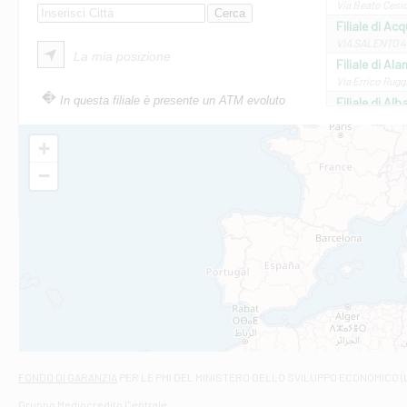
Via Beato Cesid
Filiale di Ac
VIA SALENTO 42
La mia posizione
Filiale di Ala
Via Errico Ruggi
In questa filiale è presente un ATM evoluto
Filiale di Al
Via Roma, 13 - 
Filiale di Al
+
VIA VITTORIO V
−
Filiale di Am
STATALE 18/17 
Filiale di An
C.SO VITTORIO 
Filiale di And
VIALE CRISPI 50
Filiale di Ars
Viale San Franc
Filiale di Asc
Via Napoli - As
Filiale di At
FONDO DI GARANZIA
PER LE PMI DEL MINISTERO DELLO SVILUPPO ECONOMICO (
Contrada Piana 
Gruppo Mediocredito Centrale