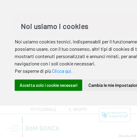
ISTITUZIONALE
IL GRUPPO
Partite IVA