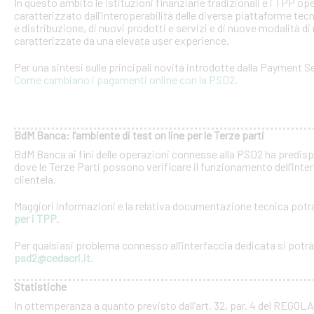
In questo ambito le istituzioni finanziarie tradizionali e i TPP o
caratterizzato dall’interoperabilità delle diverse piattaforme tec
e distribuzione, di nuovi prodotti e servizi e di nuove modalità di 
caratterizzate da una elevata user experience.
Per una sintesi sulle principali novità introdotte dalla Payment Se
Come cambiano i pagamenti online con la PSD2
.
BdM Banca: l’ambiente di test on line per le Terze parti
BdM Banca ai fini delle operazioni connesse alla PSD2 ha predispo
dove le Terze Parti possono verificare il funzionamento dell’inter
clientela.
Maggiori informazioni e la relativa documentazione tecnica potra
per i TPP
.
Per qualsiasi problema connesso all’interfaccia dedicata si potrà c
psd2@cedacri.it
.
Statistiche
In ottemperanza a quanto previsto dall’art. 32, par. 4 del RE