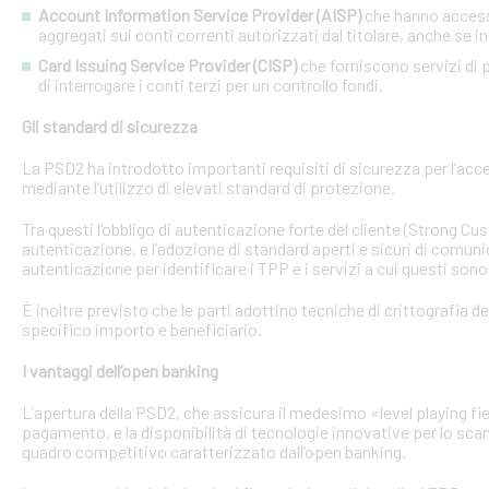
Account Information Service Provider (AISP)
che hanno accesso
aggregati sui conti correnti autorizzati dal titolare, anche se in
Card Issuing Service Provider (CISP)
che forniscono servizi di p
di interrogare i conti terzi per un controllo fondi.
Gli standard di sicurezza
La PSD2 ha introdotto importanti requisiti di sicurezza per l’acce
mediante l’utilizzo di elevati standard di protezione.
Tra questi l’obbligo di autenticazione forte del cliente (Strong C
autenticazione, e l’adozione di standard aperti e sicuri di comunic
autenticazione per identificare i TPP e i servizi a cui questi sono 
È inoltre previsto che le parti adottino tecniche di crittografia d
specifico importo e beneficiario.
I vantaggi dell’open banking
L’apertura della PSD2, che assicura il medesimo «level playing field
pagamento, e la disponibilità di tecnologie innovative per lo sca
quadro competitivo caratterizzato dall’open banking.