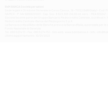
Filiale di At
Corso Elio Adria
BdM BANCA Società per azioni
Filiale di Ave
Sede legale e Direzione Generale in Corso Cavour, 19 - 70122 BARI (Italy) - Cod.
IVA MCC - P. IVA 16868201001 - Cap. Soc. € 622.303.241,00 int. vers. - REA 105047 -
VIA PARTENIO 4
Società facente parte del Gruppo Bancario Mediocredito Centrale, iscritto al n. 10
Filiale di Av
MedioCredito Centrale-Banca del Mezzogiorno S.p.A.
La Banca iscritta all'Albo delle Banche presso la Banca d'ltalia, autorizzata per le
VIA F. SAPORITO
Fondo Nazionale di Garanzia.
Filiale di Av
Tel: 080 5274 111 - Fax: 080 5274 751 - Sito web: www.bdmbanca.it - Info: info@b
Piazza Torlonia
Ultimo aggiornamento: 10/01/2023
Filiale di Avi
PIAZZA E. GIAN
Filiale di Bai
VIA G. LIPPIELL
Filiale di Bar
CORSO VITTORIO
Filiale di Ba
VIALE PAPA GIOV
Filiale di Bar
VIA LEMBO 36 C
Filiale di Ba
VIA AMENDOLA 1
Filiale di Ba
VIA FAVIA 3 - Ba