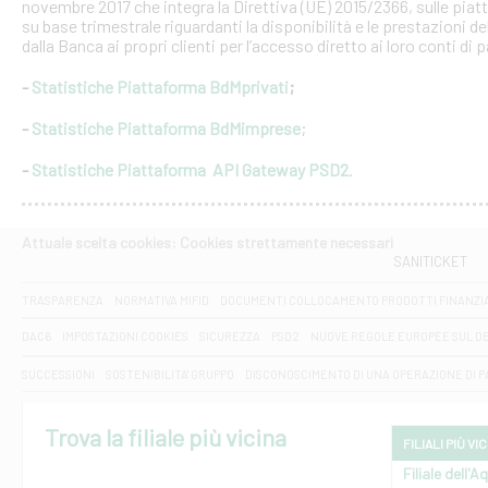
novembre 2017 che integra la Direttiva (UE) 2015/2366, sulle piat
su base trimestrale riguardanti la disponibilità e le prestazioni 
dalla Banca ai propri clienti per l’accesso diretto ai loro conti di
-
Statistiche Piattaforma BdMprivati
;
-
Statistiche Piattaforma BdMimprese
;
-
Statistiche Piattaforma API Gateway PSD2
.
Attuale scelta cookies: Cookies strettamente necessari
SANITICKET
TRASPARENZA
NORMATIVA MIFID
DOCUMENTI COLLOCAMENTO PRODOTTI FINANZI
DAC6
IMPOSTAZIONI COOKIES
SICUREZZA
PSD2
NUOVE REGOLE EUROPEE SUL D
SUCCESSIONI
SOSTENIBILITA' GRUPPO
DISCONOSCIMENTO DI UNA OPERAZIONE DI 
Trova la filiale più vicina
FILIALI PIÙ VI
Filiale dell'A