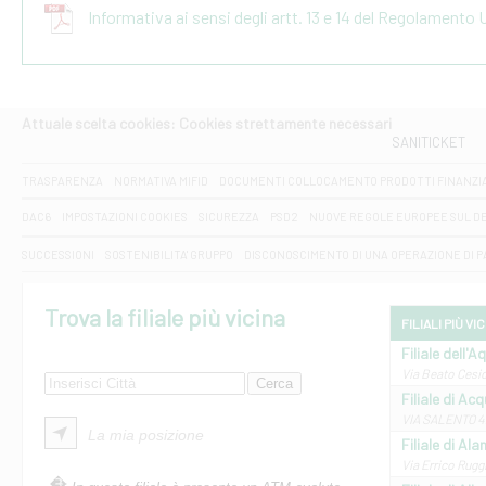
Informativa ai sensi degli artt. 13 e 14 del Regolamento
Attuale scelta cookies: Cookies strettamente necessari
SANITICKET
TRASPARENZA
NORMATIVA MIFID
DOCUMENTI COLLOCAMENTO PRODOTTI FINANZI
DAC6
IMPOSTAZIONI COOKIES
SICUREZZA
PSD2
NUOVE REGOLE EUROPEE SUL D
SUCCESSIONI
SOSTENIBILITA' GRUPPO
DISCONOSCIMENTO DI UNA OPERAZIONE DI 
Trova la filiale più vicina
FILIALI PIÙ VI
Filiale dell'A
Via Beato Cesid
Filiale di Ac
VIA SALENTO 42
La mia posizione
Filiale di Ala
Via Errico Ruggi