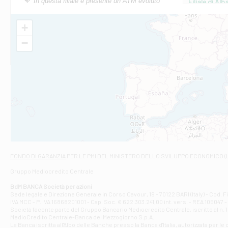
In questa filiale è presente un ATM evoluto
Filiale di Al
Via Roma, 13 - 
Filiale di Al
+
VIA VITTORIO V
−
Filiale di Am
STATALE 18/17 
Filiale di An
C.SO VITTORIO 
Filiale di And
VIALE CRISPI 50
Filiale di Ars
Viale San Franc
Filiale di Asc
Via Napoli - As
Filiale di At
FONDO DI GARANZIA
PER LE PMI DEL MINISTERO DELLO SVILUPPO ECONOMICO (
Contrada Piana 
Gruppo Mediocredito Centrale
Filiale di At
Corso Elio Adria
BdM BANCA Società per azioni
Filiale di Ave
Sede legale e Direzione Generale in Corso Cavour, 19 - 70122 BARI (Italy) - Cod.
IVA MCC - P. IVA 16868201001 - Cap. Soc. € 622.303.241,00 int. vers. - REA 105047 -
VIA PARTENIO 4
Società facente parte del Gruppo Bancario Mediocredito Centrale, iscritto al n. 10
Filiale di Av
MedioCredito Centrale-Banca del Mezzogiorno S.p.A.
La Banca iscritta all'Albo delle Banche presso la Banca d'ltalia, autorizzata per le
VIA F. SAPORITO