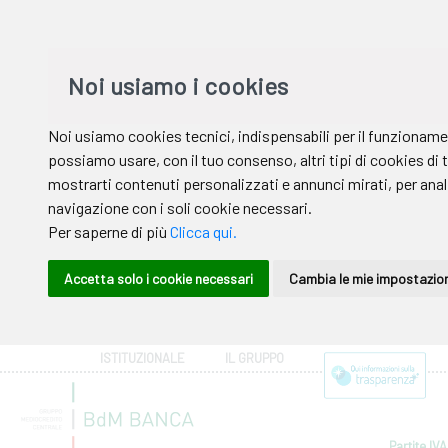
ISTITUZIONALE
IL GRUPPO
Partite IVA