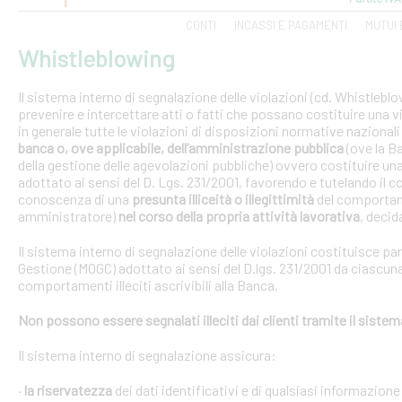
CONTI
INCASSI E PAGAMENTI
MUTUI 
Whistleblowing
Il sistema interno di segnalazione delle violazioni (cd. Whistlebl
prevenire e intercettare atti o fatti che possano costituire una vi
in generale tutte le violazioni di disposizioni normative nazional
banca o, ove applicabile, dell’amministrazione pubblica
(ove la B
della gestione delle agevolazioni pubbliche) ovvero costituire un
adottato ai sensi del D. Lgs. 231/2001, favorendo e tutelando i
conoscenza di una
presunta illiceità o illegittimità
del comportam
amministratore)
nel corso della propria attività lavorativa
, decida
Il sistema interno di segnalazione delle violazioni costituisce pa
Gestione (MOGC) adottato ai sensi del D.lgs. 231/2001 da ciascuna
comportamenti illeciti ascrivibili alla Banca.
Non possono essere segnalati illeciti dai clienti tramite il siste
Il sistema interno di segnalazione assicura:
·
la riservatezza
dei dati identificativi e di qualsiasi informazione