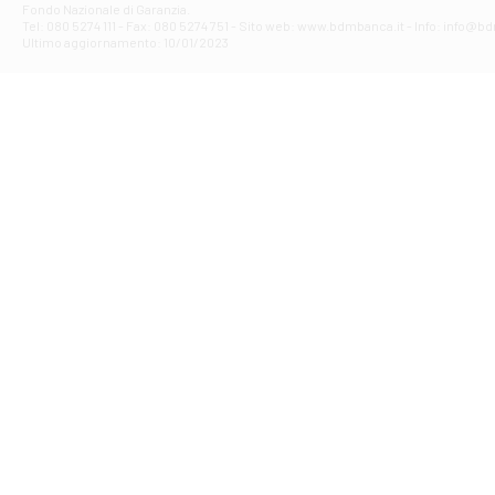
Fondo Nazionale di Garanzia.
Filiale di Av
Tel: 080 5274 111 - Fax: 080 5274 751 - Sito web: www.bdmbanca.it - Info: info@b
Piazza Torlonia
Ultimo aggiornamento: 10/01/2023
Filiale di Avi
PIAZZA E. GIAN
Filiale di Bai
VIA G. LIPPIELL
Filiale di Bar
CORSO VITTORIO
Filiale di Ba
VIALE PAPA GIOV
Filiale di Bar
VIA LEMBO 36 C
Filiale di Ba
VIA AMENDOLA 1
Filiale di Ba
VIA FAVIA 3 - Ba
Filiale di Bar
VIALE JAPIGIA 1
Filiale di Bar
STRADA PALUMBO
Filiale di Bar