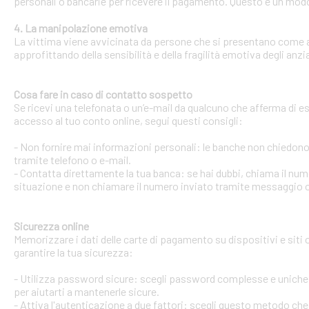
personali o bancarie per ricevere il pagamento. Questo è un modo 
4. La manipolazione emotiva
La vittima viene avvicinata da persone che si presentano come ami
approfittando della sensibilità e della fragilità emotiva degli anzi
Cosa fare in caso di contatto sospetto
Se ricevi una telefonata o un’e-mail da qualcuno che afferma di ess
accesso al tuo conto online, segui questi consigli:
- Non fornire mai informazioni personali: le banche non chiedono m
tramite telefono o e-mail.
- Contatta direttamente la tua banca: se hai dubbi, chiama il num
situazione e non chiamare il numero inviato tramite messaggio o
Sicurezza online
Memorizzare i dati delle carte di pagamento su dispositivi e siti
garantire la tua sicurezza:
- Utilizza password sicure: scegli password complesse e uniche 
per aiutarti a mantenerle sicure.
- Attiva l'autenticazione a due fattori: scegli questo metodo che