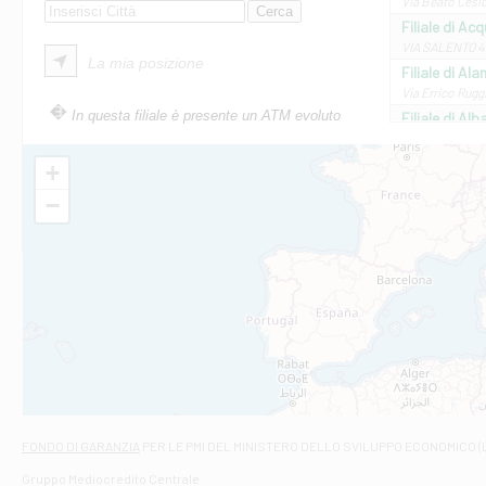
Via Beato Cesid
Filiale di Ac
VIA SALENTO 42
La mia posizione
Filiale di Ala
Via Errico Ruggi
In questa filiale è presente un ATM evoluto
Filiale di Al
Via Roma, 13 - 
Filiale di Al
+
VIA VITTORIO V
−
Filiale di Am
STATALE 18/17 
Filiale di An
C.SO VITTORIO 
Filiale di And
VIALE CRISPI 50
Filiale di Ars
Viale San Franc
Filiale di Asc
Via Napoli - As
Filiale di At
FONDO DI GARANZIA
PER LE PMI DEL MINISTERO DELLO SVILUPPO ECONOMICO (
Contrada Piana 
Gruppo Mediocredito Centrale
Filiale di At