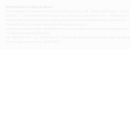
Corso Elio Adria
BdM BANCA Società per azioni
Filiale di Ave
Sede legale e Direzione Generale in Corso Cavour, 19 - 70122 BARI (Italy) - Cod.
IVA MCC - P. IVA 16868201001 - Cap. Soc. € 622.303.241,00 int. vers. - REA 105047 -
VIA PARTENIO 4
Società facente parte del Gruppo Bancario Mediocredito Centrale, iscritto al n. 10
Filiale di Av
MedioCredito Centrale-Banca del Mezzogiorno S.p.A.
La Banca iscritta all'Albo delle Banche presso la Banca d'ltalia, autorizzata per le
VIA F. SAPORITO
Fondo Nazionale di Garanzia.
Filiale di Av
Tel: 080 5274 111 - Fax: 080 5274 751 - Sito web: www.bdmbanca.it - Info: info@b
Piazza Torlonia
Ultimo aggiornamento: 10/01/2023
Filiale di Avi
PIAZZA E. GIAN
Filiale di Bai
VIA G. LIPPIELL
Filiale di Bar
CORSO VITTORIO
Filiale di Ba
VIALE PAPA GIOV
Filiale di Bar
VIA LEMBO 36 C
Filiale di Ba
VIA AMENDOLA 1
Filiale di Ba
VIA FAVIA 3 - Ba