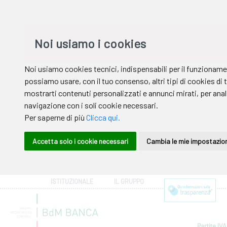
ISTITUZIONALE
IL GRUPPO
Partite IVA