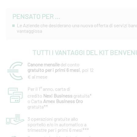
PENSATO PER ...
Le Aziende che desiderano una nuova offerta di servizi ban
vantaggiosa
TUTTI I VANTAGGI DEL KIT BENVE
Canone mensile
del conto
gratuito per i primi 6 mesi
, poi 12
€ al mese
Per il 1° anno, carta di
credito
Nexi Business
gratuita*
o Carta
Amex Business Oro
gratuita**
3 operazioni gratuite allo
sportello e/o in automatico a
trimestre per i primi 6 mesi***