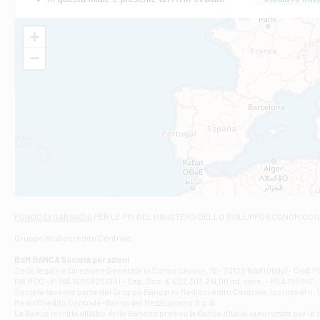
Filiale di Al
Via Roma, 13 - 
Filiale di Al
+
VIA VITTORIO V
−
Filiale di Am
STATALE 18/17 
Filiale di An
C.SO VITTORIO 
Filiale di And
VIALE CRISPI 50
Filiale di Ars
Viale San Franc
Filiale di Asc
Via Napoli - As
Filiale di At
FONDO DI GARANZIA
PER LE PMI DEL MINISTERO DELLO SVILUPPO ECONOMICO (
Contrada Piana 
Gruppo Mediocredito Centrale
Filiale di At
Corso Elio Adria
BdM BANCA Società per azioni
Filiale di Ave
Sede legale e Direzione Generale in Corso Cavour, 19 - 70122 BARI (Italy) - Cod.
IVA MCC - P. IVA 16868201001 - Cap. Soc. € 622.303.241,00 int. vers. - REA 105047 -
VIA PARTENIO 4
Società facente parte del Gruppo Bancario Mediocredito Centrale, iscritto al n. 10
Filiale di Av
MedioCredito Centrale-Banca del Mezzogiorno S.p.A.
La Banca iscritta all'Albo delle Banche presso la Banca d'ltalia, autorizzata per le
VIA F. SAPORITO