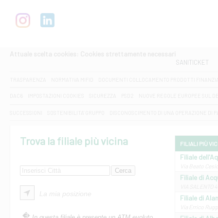
Attuale scelta cookies: Cookies strettamente necessari
SANITICKET
TRASPARENZA
NORMATIVA MIFID
DOCUMENTI COLLOCAMENTO PRODOTTI FINANZI
DAC6
IMPOSTAZIONI COOKIES
SICUREZZA
PSD2
NUOVE REGOLE EUROPEE SUL D
SUCCESSIONI
SOSTENIBILITA' GRUPPO
DISCONOSCIMENTO DI UNA OPERAZIONE DI 
Trova la filiale più vicina
FILIALI PIÙ VI
Filiale dell'A
Via Beato Cesid
Filiale di Ac
VIA SALENTO 42
La mia posizione
Filiale di Ala
Via Errico Ruggi
In questa filiale è presente un ATM evoluto