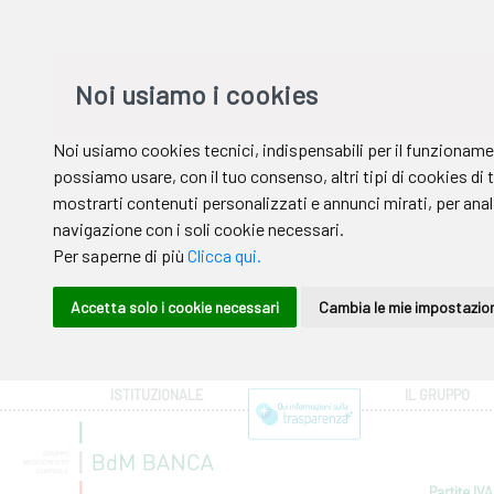
ISTITUZIONALE
IL GRUPPO
Partite IVA