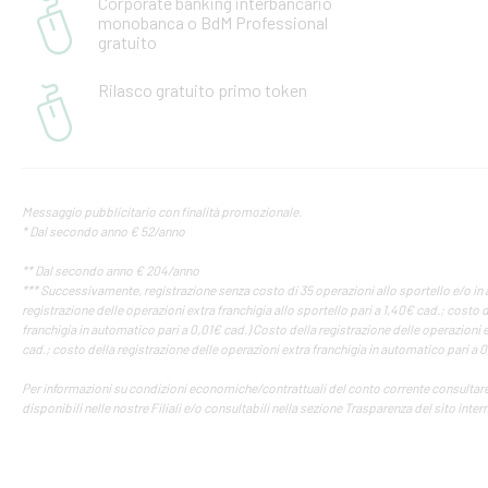
Corporate banking interbancario
monobanca o BdM Professional
gratuito
Rilasco gratuito primo token
Messaggio pubblicitario con finalità promozionale.
* Dal secondo anno € 52/anno
** Dal secondo anno € 204/anno
*** Successivamente, registrazione senza costo di 35 operazioni allo sportello e/o in
registrazione delle operazioni extra franchigia allo sportello pari a 1,40€ cad.; costo 
franchigia in automatico pari a 0,01€ cad.) Costo della registrazione delle operazioni e
cad.; costo della registrazione delle operazioni extra franchigia in automatico pari a 
Per informazioni su condizioni economiche/contrattuali del conto corrente consultare i
disponibili nelle nostre Filiali e/o consultabili nella sezione Trasparenza del sito inter