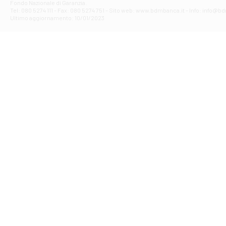
Fondo Nazionale di Garanzia.
Filiale di Av
Tel: 080 5274 111 - Fax: 080 5274 751 - Sito web: www.bdmbanca.it - Info: info@b
Piazza Torlonia
Ultimo aggiornamento: 10/01/2023
Filiale di Avi
PIAZZA E. GIAN
Filiale di Bai
VIA G. LIPPIELL
Filiale di Bar
CORSO VITTORIO
Filiale di Ba
VIALE PAPA GIOV
Filiale di Bar
VIA LEMBO 36 C
Filiale di Ba
VIA AMENDOLA 1
Filiale di Ba
VIA FAVIA 3 - Ba
Filiale di Bar
VIALE JAPIGIA 1
Filiale di Bar
STRADA PALUMBO
Filiale di Bar