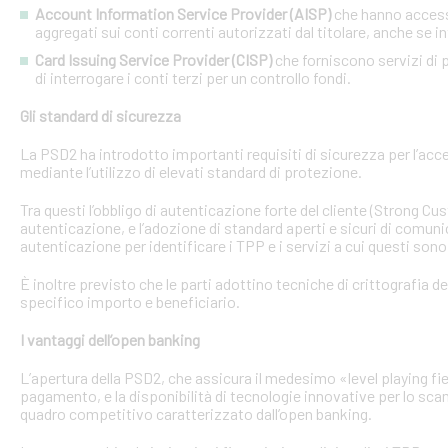
Account Information Service Provider (AISP)
che hanno accesso
aggregati sui conti correnti autorizzati dal titolare, anche se in
Card Issuing Service Provider (CISP)
che forniscono servizi di p
di interrogare i conti terzi per un controllo fondi.
Gli standard di sicurezza
La PSD2 ha introdotto importanti requisiti di sicurezza per l’acce
mediante l’utilizzo di elevati standard di protezione.
Tra questi l’obbligo di autenticazione forte del cliente (Strong C
autenticazione, e l’adozione di standard aperti e sicuri di comunic
autenticazione per identificare i TPP e i servizi a cui questi sono 
È inoltre previsto che le parti adottino tecniche di crittografia d
specifico importo e beneficiario.
I vantaggi dell’open banking
L’apertura della PSD2, che assicura il medesimo «level playing field
pagamento, e la disponibilità di tecnologie innovative per lo sca
quadro competitivo caratterizzato dall’open banking.