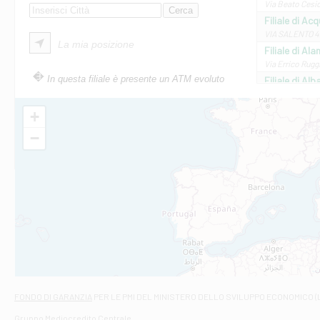
Via Beato Cesid
Filiale di Ac
VIA SALENTO 42
La mia posizione
Filiale di Ala
Via Errico Ruggi
In questa filiale è presente un ATM evoluto
Filiale di Al
Via Roma, 13 - 
Filiale di Al
+
VIA VITTORIO V
−
Filiale di Am
STATALE 18/17 
Filiale di An
C.SO VITTORIO 
Filiale di And
VIALE CRISPI 50
Filiale di Ars
Viale San Franc
Filiale di Asc
Via Napoli - As
Filiale di At
FONDO DI GARANZIA
PER LE PMI DEL MINISTERO DELLO SVILUPPO ECONOMICO (
Contrada Piana 
Gruppo Mediocredito Centrale