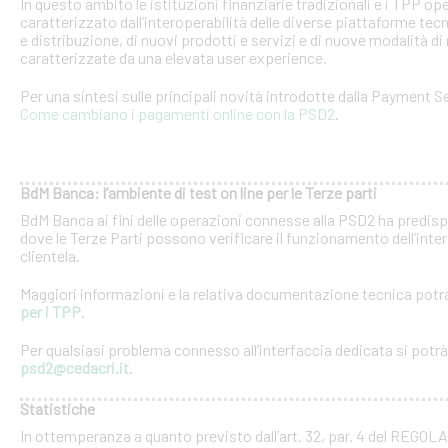
In questo ambito le istituzioni finanziarie tradizionali e i TPP o
caratterizzato dall’interoperabilità delle diverse piattaforme tec
e distribuzione, di nuovi prodotti e servizi e di nuove modalità di 
caratterizzate da una elevata user experience.
Per una sintesi sulle principali novità introdotte dalla Payment Se
Come cambiano i pagamenti online con la PSD2
.
BdM Banca: l’ambiente di test on line per le Terze parti
BdM Banca ai fini delle operazioni connesse alla PSD2 ha predispo
dove le Terze Parti possono verificare il funzionamento dell’inter
clientela.
Maggiori informazioni e la relativa documentazione tecnica potra
per i TPP
.
Per qualsiasi problema connesso all’interfaccia dedicata si potrà c
psd2@cedacri.it
.
Statistiche
In ottemperanza a quanto previsto dall’art. 32, par. 4 del RE