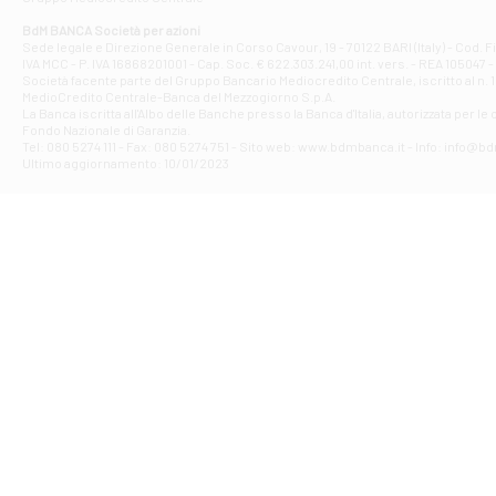
Filiale di At
Corso Elio Adria
BdM BANCA Società per azioni
Filiale di Ave
Sede legale e Direzione Generale in Corso Cavour, 19 - 70122 BARI (Italy) - Cod.
IVA MCC - P. IVA 16868201001 - Cap. Soc. € 622.303.241,00 int. vers. - REA 105047 -
VIA PARTENIO 4
Società facente parte del Gruppo Bancario Mediocredito Centrale, iscritto al n. 10
Filiale di Av
MedioCredito Centrale-Banca del Mezzogiorno S.p.A.
La Banca iscritta all'Albo delle Banche presso la Banca d'ltalia, autorizzata per le
VIA F. SAPORITO
Fondo Nazionale di Garanzia.
Filiale di Av
Tel: 080 5274 111 - Fax: 080 5274 751 - Sito web: www.bdmbanca.it - Info: info@b
Piazza Torlonia
Ultimo aggiornamento: 10/01/2023
Filiale di Avi
PIAZZA E. GIAN
Filiale di Bai
VIA G. LIPPIELL
Filiale di Bar
CORSO VITTORIO
Filiale di Ba
VIALE PAPA GIOV
Filiale di Bar
VIA LEMBO 36 C
Filiale di Ba
VIA AMENDOLA 1
Filiale di Ba
VIA FAVIA 3 - Ba