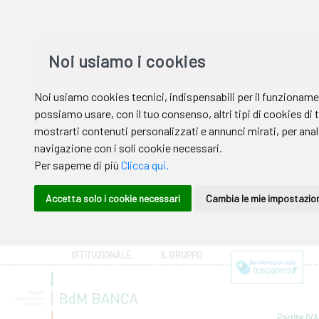
ISTITUZIONALE
IL GRUPPO
Partite IVA