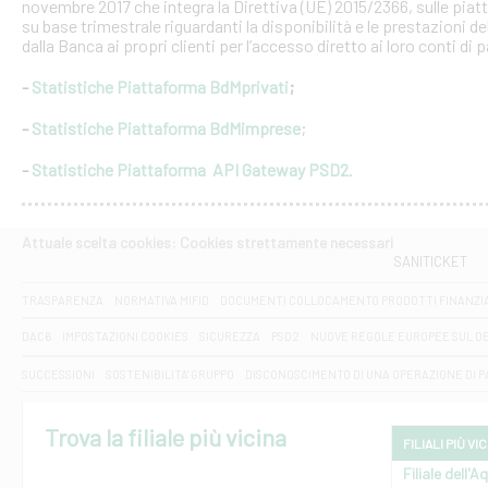
novembre 2017 che integra la Direttiva (UE) 2015/2366, sulle piat
su base trimestrale riguardanti la disponibilità e le prestazioni 
dalla Banca ai propri clienti per l’accesso diretto ai loro conti di
-
Statistiche Piattaforma BdMprivati
;
-
Statistiche Piattaforma BdMimprese
;
-
Statistiche Piattaforma API Gateway PSD2
.
Attuale scelta cookies: Cookies strettamente necessari
SANITICKET
TRASPARENZA
NORMATIVA MIFID
DOCUMENTI COLLOCAMENTO PRODOTTI FINANZI
DAC6
IMPOSTAZIONI COOKIES
SICUREZZA
PSD2
NUOVE REGOLE EUROPEE SUL D
SUCCESSIONI
SOSTENIBILITA' GRUPPO
DISCONOSCIMENTO DI UNA OPERAZIONE DI 
Trova la filiale più vicina
FILIALI PIÙ VI
Filiale dell'A