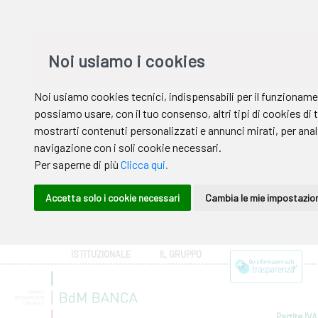
ISTITUZIONALE
IL GRUPPO
Partite IVA