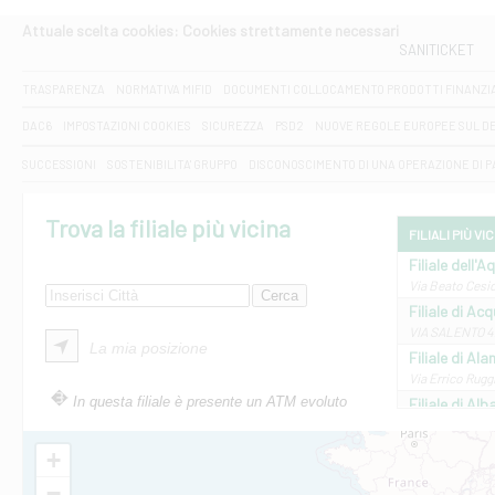
Attuale scelta cookies: Cookies strettamente necessari
SANITICKET
TRASPARENZA
NORMATIVA MIFID
DOCUMENTI COLLOCAMENTO PRODOTTI FINANZI
DAC6
IMPOSTAZIONI COOKIES
SICUREZZA
PSD2
NUOVE REGOLE EUROPEE SUL D
SUCCESSIONI
SOSTENIBILITA' GRUPPO
DISCONOSCIMENTO DI UNA OPERAZIONE DI 
Trova la filiale più vicina
FILIALI PIÙ VI
Filiale dell'A
Via Beato Cesid
Filiale di Ac
VIA SALENTO 42
La mia posizione
Filiale di Ala
Via Errico Ruggi
In questa filiale è presente un ATM evoluto
Filiale di Al
Via Roma, 13 - 
Filiale di Al
+
VIA VITTORIO V
−