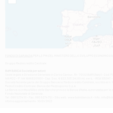
Filiale di Am
STATALE 18/17 
Filiale di An
C.SO VITTORIO 
Filiale di And
VIALE CRISPI 50
Filiale di Ars
Viale San Franc
Filiale di Asc
Via Napoli - As
Filiale di At
FONDO DI GARANZIA
PER LE PMI DEL MINISTERO DELLO SVILUPPO ECONOMICO (
Contrada Piana 
Gruppo Mediocredito Centrale
Filiale di At
Corso Elio Adria
BdM BANCA Società per azioni
Filiale di Ave
Sede legale e Direzione Generale in Corso Cavour, 19 - 70122 BARI (Italy) - Cod.
IVA MCC - P. IVA 16868201001 - Cap. Soc. € 622.303.241,00 int. vers. - REA 105047 -
VIA PARTENIO 4
Società facente parte del Gruppo Bancario Mediocredito Centrale, iscritto al n. 10
Filiale di Av
MedioCredito Centrale-Banca del Mezzogiorno S.p.A.
La Banca iscritta all'Albo delle Banche presso la Banca d'ltalia, autorizzata per le
VIA F. SAPORITO
Fondo Nazionale di Garanzia.
Filiale di Av
Tel: 080 5274 111 - Fax: 080 5274 751 - Sito web: www.bdmbanca.it - Info: info@b
Piazza Torlonia
Ultimo aggiornamento: 10/01/2023
Filiale di Avi
PIAZZA E. GIAN