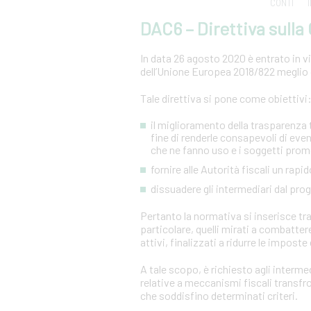
CONTI
DAC6 – Direttiva sull
In data 26 agosto 2020 è entrato in vig
dell’Unione Europea 2018/822 meglio 
Tale direttiva si pone come obiettivi
il miglioramento della trasparenza tr
fine di renderle consapevoli di even
che ne fanno uso e i soggetti prom
fornire alle Autorità fiscali un ra
dissuadere gli intermediari dal pr
Pertanto la normativa si inserisce tra 
particolare, quelli mirati a combatter
attivi, finalizzati a ridurre le imposte 
A tale scopo, è richiesto agli intermed
relative a meccanismi fiscali transf
che soddisfino determinati criteri.