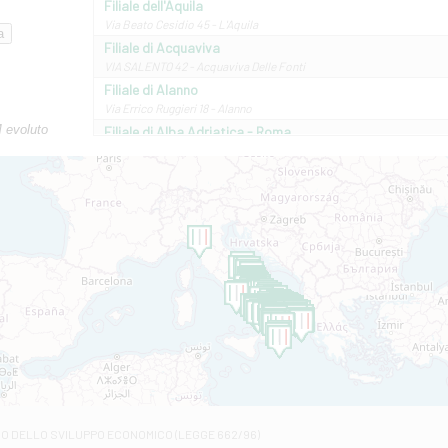
Filiale dell'Aquila
Via Beato Cesidio 45 - L'Aquila
Filiale di Acquaviva
VIA SALENTO 42 - Acquaviva Delle Fonti
Filiale di Alanno
Via Errico Ruggieri 18 - Alanno
M evoluto
Filiale di Alba Adriatica - Roma
Via Roma, 13 - Alba Adriatica
Filiale di Altamura
VIA VITTORIO VENETO 79/81 A - Altamura
Filiale di Amantea
STATALE 18/17 - Amantea
Filiale di Andretta
C.SO VITTORIO VENETO 8 - Andretta
Filiale di Andria 1 - Crispi
VIALE CRISPI 50/A - Andria
Filiale di Arsita
Viale San Francesco 6/b - Arsita
Filiale di Ascoli Piceno
Via Napoli - Ascoli Piceno
Filiale di Atessa
RO DELLO SVILUPPO ECONOMICO (LEGGE 662/96)
Contrada Piana La Fara - Via per Piazzano snc - Atessa