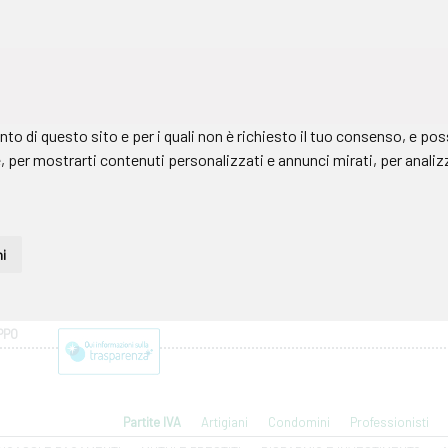
PPO
Partite IVA
Artigiani
Condomini
Professionisti