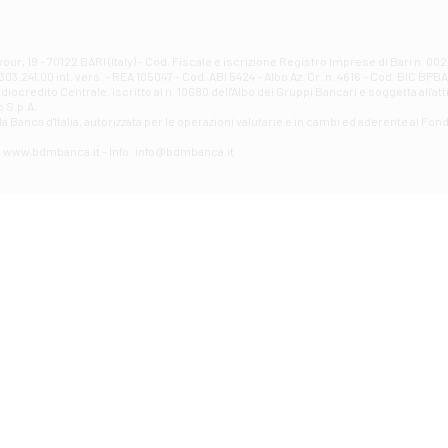
Filiale di Atri - Corso Adriano
Corso Elio Adriano, 1 - Atri
Filiale di Avellino - Partenio
ur, 19 - 70122 BARI (Italy) - Cod. Fiscale e iscrizione Registro Imprese di Bari n. 
03.241,00 int. vers. - REA 105047 - Cod. ABI 5424 - Albo Az. Cr. n. 4616 - Cod. BIC BPB
VIA PARTENIO 48 - Avellino
credito Centrale, iscritto al n. 10680 dell'Albo dei Gruppi Bancari e soggetta all'att
Filiale di Aversa
 S.p.A.
a Banca d'ltalia, autorizzata per le operazioni valutarie e in cambi ed aderente al Fond
VIA F. SAPORITO, 27/A - Aversa
Filiale di Avezzano - Piazza Torlonia
eb: www.bdmbanca.it - Info: info@bdmbanca.it
Piazza Torlonia - Avezzano
Filiale di Avigliano
PIAZZA E. GIANTURCO 49 - Avigliano
Filiale di Baiano
VIA G. LIPPIELLO 33 - Baiano
Filiale di Bari - Corso Vittorio Emanuele II
CORSO VITTORIO EMANUELE II, 86 - Bari
Filiale di Bari 10 - Papa Giovanni
VIALE PAPA GIOVANNI XXIII 131 - Bari
Filiale di Bari 11 - Lembo
VIA LEMBO 36 C/H - Bari
Filiale di Bari 2 - Amendola
VIA AMENDOLA 193/A - Bari
Filiale di Bari 4 - Poggiofranco