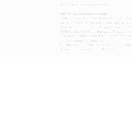
Gruppo Mediocredito Centrale
BdM BANCA Società per azioni
Sede legale e Direzione Generale in Corso Cavo
IVA MCC - P. IVA 16868201001 - Cap. Soc. € 622.3
Società facente parte del Gruppo Bancario Medio
MedioCredito Centrale-Banca del Mezzogiorno
La Banca iscritta all'Albo delle Banche presso l
Fondo Nazionale di Garanzia.
Tel: 080 5274 111 - Fax: 080 5274 751 - Sito w
Ultimo aggiornamento: 10/01/2023