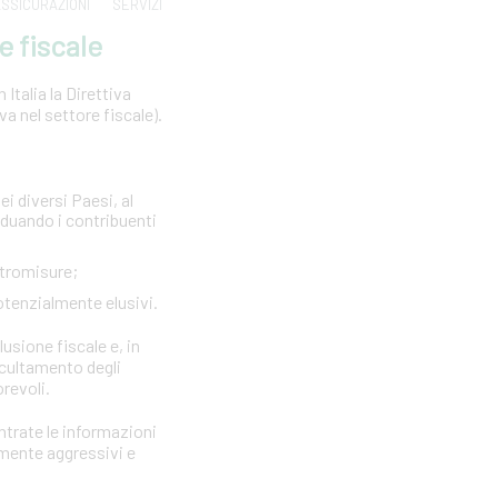
SSICURAZIONI
SERVIZI
e fiscale
Italia la Direttiva
 nel settore fiscale).
ei diversi Paesi, al
viduando i contribuenti
ntromisure;
otenzialmente elusivi.
lusione fiscale e, in
ccultamento degli
orevoli.
Entrate le informazioni
rmente aggressivi e