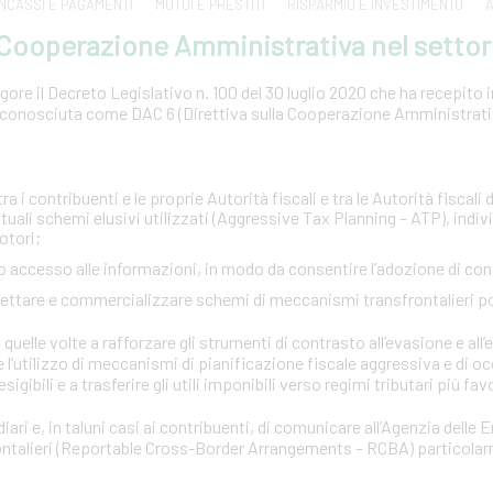
INCASSI E PAGAMENTI
MUTUI E PRESTITI
RISPARMIO E INVESTIMENTO
A
a Cooperazione Amministrativa nel settor
ore il Decreto Legislativo n. 100 del 30 luglio 2020 che ha recepito in 
conosciuta come DAC 6 (Direttiva sulla Cooperazione Amministrativa
:
a i contribuenti e le proprie Autorità fiscali e tra le Autorità fiscali d
tuali schemi elusivi utilizzati (Aggressive Tax Planning – ATP), indi
otori;
pido accesso alle informazioni, in modo da consentire l’adozione di co
ogettare e commercializzare schemi di meccanismi transfrontalieri p
quelle volte a rafforzare gli strumenti di contrasto all’evasione e all’e
e l’utilizzo di meccanismi di pianificazione fiscale aggressiva e di o
esigibili e a trasferire gli utili imponibili verso regimi tributari più fav
iari e, in taluni casi ai contribuenti, di comunicare all’Agenzia delle 
rontalieri (Reportable Cross-Border Arrangements – RCBA) particola