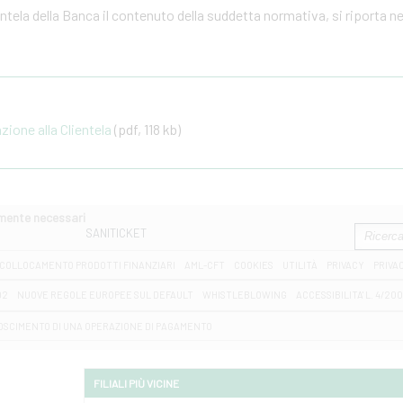
ientela della Banca il contenuto della suddetta normativa, si riporta n
one alla Clientela
(pdf, 118 kb)
amente necessari
SANITICKET
COLLOCAMENTO PRODOTTI FINANZIARI
AML-CFT
COOKIES
UTILITÀ
PRIVACY
PRIVA
D2
NUOVE REGOLE EUROPEE SUL DEFAULT
WHISTLEBLOWING
ACCESSIBILITA' L. 4/20
OSCIMENTO DI UNA OPERAZIONE DI PAGAMENTO
FILIALI PIÙ VICINE