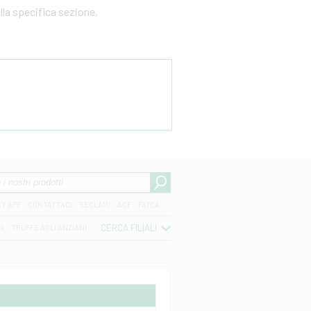
ella specifica sezione,
CY APP
CONTATTACI
RECLAMI
ACF
FATCA
CERCA FILIALI
04
TRUFFE AGLI ANZIANI