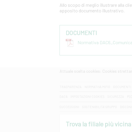
Allo scopo di meglio illustrare alla cl
apposito documento illustrativo.
DOCUMENTI
Normativa DAC6_Comunicazi
Attuale scelta cookies: Cookies strett
CERCA
TRASPARENZA
NORMATIVA MIFID
DOCUMENTI 
DAC6
IMPOSTAZIONI COOKIES
SICUREZZA
PS
SUCCESSIONI
SOSTENIBILITA' GRUPPO
DISCON
Trova la filiale più vicina