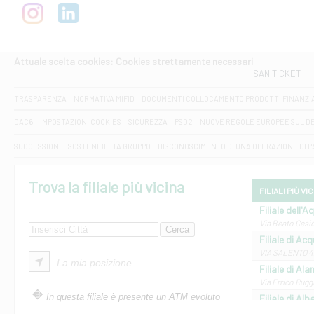
Attuale scelta cookies: Cookies strettamente necessari
SANITICKET
TRASPARENZA
NORMATIVA MIFID
DOCUMENTI COLLOCAMENTO PRODOTTI FINANZI
DAC6
IMPOSTAZIONI COOKIES
SICUREZZA
PSD2
NUOVE REGOLE EUROPEE SUL D
SUCCESSIONI
SOSTENIBILITA' GRUPPO
DISCONOSCIMENTO DI UNA OPERAZIONE DI 
Trova la filiale più vicina
FILIALI PIÙ VI
Filiale dell'A
Via Beato Cesid
Filiale di Ac
VIA SALENTO 42
La mia posizione
Filiale di Ala
Via Errico Ruggi
In questa filiale è presente un ATM evoluto
Filiale di Al
Via Roma, 13 - 