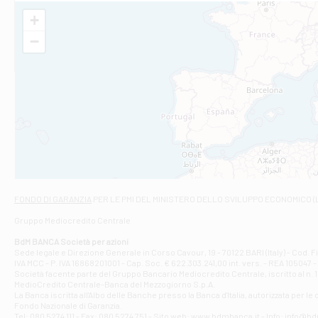
Filiale di Al
+
VIA VITTORIO V
−
Filiale di Am
STATALE 18/17 
Filiale di An
C.SO VITTORIO 
Filiale di And
VIALE CRISPI 50
Filiale di Ars
Viale San Franc
Filiale di Asc
Via Napoli - As
Filiale di At
FONDO DI GARANZIA
PER LE PMI DEL MINISTERO DELLO SVILUPPO ECONOMICO (
Contrada Piana 
Gruppo Mediocredito Centrale
Filiale di At
Corso Elio Adria
BdM BANCA Società per azioni
Filiale di Ave
Sede legale e Direzione Generale in Corso Cavour, 19 - 70122 BARI (Italy) - Cod.
IVA MCC - P. IVA 16868201001 - Cap. Soc. € 622.303.241,00 int. vers. - REA 105047 -
VIA PARTENIO 4
Società facente parte del Gruppo Bancario Mediocredito Centrale, iscritto al n. 10
Filiale di Av
MedioCredito Centrale-Banca del Mezzogiorno S.p.A.
La Banca iscritta all'Albo delle Banche presso la Banca d'ltalia, autorizzata per le
VIA F. SAPORITO
Fondo Nazionale di Garanzia.
Filiale di Av
Tel: 080 5274 111 - Fax: 080 5274 751 - Sito web: www.bdmbanca.it - Info: info@b