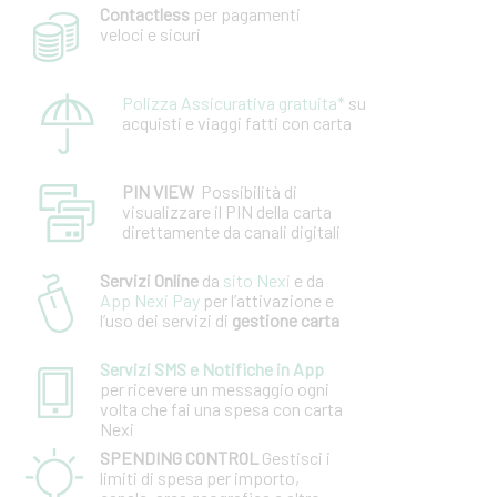
Contactless
per pagamenti
veloci e sicuri
Polizza Assicurativa gratuita*
su
acquisti e viaggi fatti con carta
PIN VIEW
Possibilità di
visualizzare il PIN della carta
diretta­mente da canali digitali
Servizi Online
da
sito Nexi
e da
App Nexi Pay
per l’attivazione e
l’uso dei servizi di
gestione carta
Servizi SMS e Notifiche in App
per ricevere un messaggio ogni
volta che fai una spesa con carta
Nexi
SPENDING CONTROL
Gestisci i
limiti di spesa per importo,