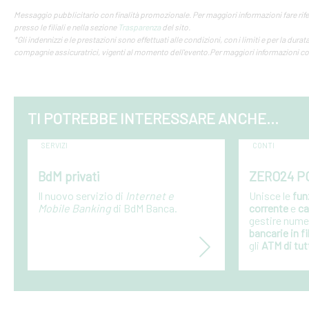
Messaggio pubblicitario con finalità promozionale. Per maggiori informazioni fare rifer
presso le filiali e nella sezione
Trasparenza
del sito.
*Gli indennizzi e le prestazioni sono effettuati alle condizioni, con i limiti e per la durata
compagnie assicuratrici, vigenti al momento dell'evento.Per maggiori informazioni con
TI POTREBBE INTERESSARE ANCHE...
SERVIZI
CONTI
BdM privati
ZERO24 P
Il nuovo servizio di
Internet e
Unisce le
fun
Mobile Banking
di BdM Banca.
corrente
e
ca
gestire num
bancarie in fi
gli
ATM di tut