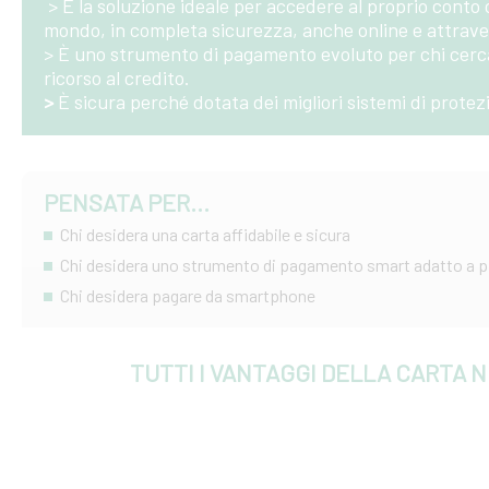
> È la soluzione ideale per accedere al proprio conto 
mondo, in completa sicurezza, anche online e attra
> È uno strumento di pagamento evoluto per chi cerca
ricorso al credito.
>
È sicura perché dotata dei migliori sistemi di protez
PENSATA PER...
Chi desidera una carta affidabile e sicura
Chi desidera uno strumento di pagamento smart adatto a pic
Chi desidera pagare da smartphone
TUTTI I VANTAGGI DELLA CARTA N