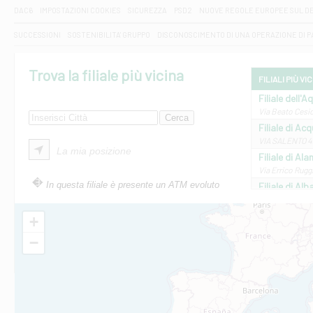
DAC6
IMPOSTAZIONI COOKIES
SICUREZZA
PSD2
NUOVE REGOLE EUROPEE SUL D
SUCCESSIONI
SOSTENIBILITA' GRUPPO
DISCONOSCIMENTO DI UNA OPERAZIONE DI 
Trova la filiale più vicina
FILIALI PIÙ VI
Filiale dell'A
Via Beato Cesid
Filiale di Ac
VIA SALENTO 42
La mia posizione
Filiale di Ala
Via Errico Ruggi
In questa filiale è presente un ATM evoluto
Filiale di Al
Via Roma, 13 - 
Filiale di Al
+
VIA VITTORIO V
−
Filiale di Am
STATALE 18/17 
Filiale di An
C.SO VITTORIO 
Filiale di And