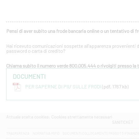
Pensi di aver subito una frode bancaria online o un tentativo di f
Hai ricevuto comunicazioni sospette all’apparenza provenienti dal
password o carta di credito?
Chiama subito il numero verde 800.005.444 o rivolgiti presso la tu
DOCUMENTI
PER SAPERNE DI PIU' SULLE FRODI
(pdf, 1767 kb)
Attuale scelta cookies: Cookies strettamente necessari
SANITICKET
TRASPARENZA
NORMATIVA MIFID
DOCUMENTI COLLOCAMENTO PRODOTTI FINANZI