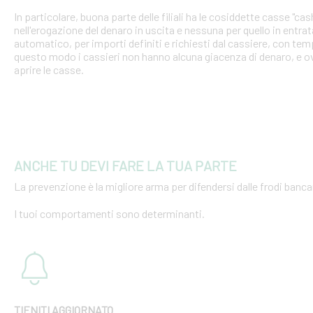
In particolare, buona parte delle filiali ha le cosiddette casse "cash
nell'erogazione del denaro in uscita e nessuna per quello in entra
automatico, per importi definiti e richiesti dal cassiere, con tempi
questo modo i cassieri non hanno alcuna giacenza di denaro, e o
aprire le casse.
ANCHE TU DEVI FARE LA TUA PARTE
La prevenzione è la migliore arma per difendersi dalle frodi bancar
I tuoi comportamenti sono determinanti.
TIENITI AGGIORNATO