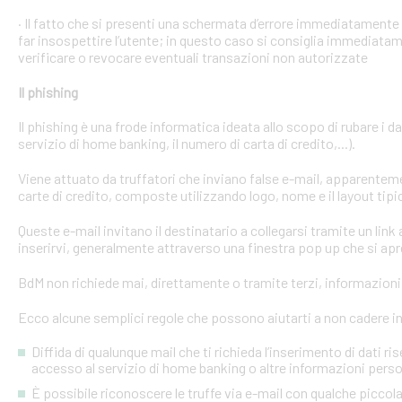
· Il fatto che si presenti una schermata d’errore immediatament
far insospettire l’utente; in questo caso si consiglia immediatame
verificare o revocare eventuali transazioni non autorizzate
Il phishing
Il phishing è una frode informatica ideata allo scopo di rubare i d
servizio di home banking, il numero di carta di credito,...).
Viene attuato da truffatori che inviano false e-mail, apparente
carte di credito, composte utilizzando logo, nome e il layout tipi
Queste e-mail invitano il destinatario a collegarsi tramite un link a
inserirvi, generalmente attraverso una finestra pop up che si apre
BdM non richiede mai, direttamente o tramite terzi, informazioni p
Ecco alcune semplici regole che possono aiutarti a non cadere in 
Diffida di qualunque mail che ti richieda l’inserimento di dati ri
accesso al servizio di home banking o altre informazioni perso
È possibile riconoscere le truffe via e-mail con qualche picco