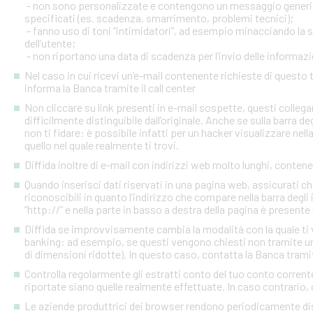
- non sono personalizzate e contengono un messaggio generico
specificati (es. scadenza, smarrimento, problemi tecnici);
- fanno uso di toni “intimidatori”, ad esempio minacciando la
dell’utente;
- non riportano una data di scadenza per l’invio delle informazi
Nel caso in cui ricevi un’e-mail contenente richieste di quest
informa la Banca tramite il call center
Non cliccare su link presenti in e-mail sospette, questi colleg
difficilmente distinguibile dall’originale. Anche se sulla barra de
non ti fidare: è possibile infatti per un hacker visualizzare nell
quello nel quale realmente ti trovi.
Diffida inoltre di e-mail con indirizzi web molto lunghi, contenen
Quando inserisci dati riservati in una pagina web, assicurati c
riconoscibili in quanto l’indirizzo che compare nella barra degl
“http://” e nella parte in basso a destra della pagina è presente
Diffida se improvvisamente cambia la modalità con la quale ti v
banking: ad esempio, se questi vengono chiesti non tramite un
di dimensioni ridotte). In questo caso, contatta la Banca tramite
Controlla regolarmente gli estratti conto del tuo conto corrente 
riportate siano quelle realmente effettuate. In caso contrario, c
Le aziende produttrici dei browser rendono periodicamente disp