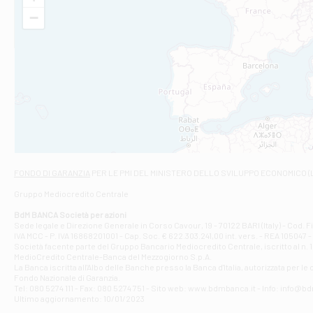
VIA VITTORIO V
−
Filiale di Am
STATALE 18/17 
Filiale di An
C.SO VITTORIO 
Filiale di And
VIALE CRISPI 50
Filiale di Ars
Viale San Franc
Filiale di Asc
Via Napoli - As
Filiale di At
FONDO DI GARANZIA
PER LE PMI DEL MINISTERO DELLO SVILUPPO ECONOMICO (
Contrada Piana 
Gruppo Mediocredito Centrale
Filiale di At
Corso Elio Adria
BdM BANCA Società per azioni
Filiale di Ave
Sede legale e Direzione Generale in Corso Cavour, 19 - 70122 BARI (Italy) - Cod.
IVA MCC - P. IVA 16868201001 - Cap. Soc. € 622.303.241,00 int. vers. - REA 105047 -
VIA PARTENIO 4
Società facente parte del Gruppo Bancario Mediocredito Centrale, iscritto al n. 10
Filiale di Av
MedioCredito Centrale-Banca del Mezzogiorno S.p.A.
La Banca iscritta all'Albo delle Banche presso la Banca d'ltalia, autorizzata per le
VIA F. SAPORITO
Fondo Nazionale di Garanzia.
Filiale di Av
Tel: 080 5274 111 - Fax: 080 5274 751 - Sito web: www.bdmbanca.it - Info: info@b
Piazza Torlonia
Ultimo aggiornamento: 10/01/2023