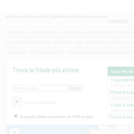
Attuale scelta cookies: Cookies strettamente necessari
SANITICKET
TRASPARENZA
NORMATIVA MIFID
DOCUMENTI COLLOCAMENTO PRODOTTI FINANZI
DAC6
IMPOSTAZIONI COOKIES
SICUREZZA
PSD2
NUOVE REGOLE EUROPEE SUL D
SUCCESSIONI
SOSTENIBILITA' GRUPPO
DISCONOSCIMENTO DI UNA OPERAZIONE DI 
Trova la filiale più vicina
FILIALI PIÙ VI
Filiale dell'A
Via Beato Cesid
Filiale di Ac
VIA SALENTO 42
La mia posizione
Filiale di Ala
Via Errico Ruggi
In questa filiale è presente un ATM evoluto
Filiale di Al
Via Roma, 13 - 
Filiale di Al
+