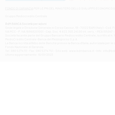
Via Napoli - As
Filiale di At
FONDO DI GARANZIA
PER LE PMI DEL MINISTERO DELLO SVILUPPO ECONOMICO (
Contrada Piana 
Gruppo Mediocredito Centrale
Filiale di At
Corso Elio Adria
BdM BANCA Società per azioni
Filiale di Ave
Sede legale e Direzione Generale in Corso Cavour, 19 - 70122 BARI (Italy) - Cod.
IVA MCC - P. IVA 16868201001 - Cap. Soc. € 622.303.241,00 int. vers. - REA 105047 -
VIA PARTENIO 4
Società facente parte del Gruppo Bancario Mediocredito Centrale, iscritto al n. 10
Filiale di Av
MedioCredito Centrale-Banca del Mezzogiorno S.p.A.
La Banca iscritta all'Albo delle Banche presso la Banca d'ltalia, autorizzata per le
VIA F. SAPORITO
Fondo Nazionale di Garanzia.
Filiale di Av
Tel: 080 5274 111 - Fax: 080 5274 751 - Sito web: www.bdmbanca.it - Info: info@b
Piazza Torlonia
Ultimo aggiornamento: 10/01/2023
Filiale di Avi
PIAZZA E. GIAN
Filiale di Bai
VIA G. LIPPIELL
Filiale di Bar
CORSO VITTORIO
Filiale di Ba
VIALE PAPA GIOV
Filiale di Bar
VIA LEMBO 36 C
Filiale di Ba