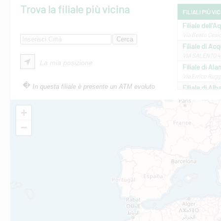
Trova la filiale più vicina
FILIALI PIÙ VI
Filiale dell'A
Via Beato Cesid
Filiale di Ac
VIA SALENTO 42
La mia posizione
Filiale di Ala
Via Errico Ruggi
In questa filiale è presente un ATM evoluto
Filiale di Al
Via Roma, 13 - 
Filiale di Al
+
VIA VITTORIO V
−
Filiale di Am
STATALE 18/17 
Filiale di An
C.SO VITTORIO 
Filiale di And
VIALE CRISPI 50
Filiale di Ars
Viale San Franc
Filiale di Asc