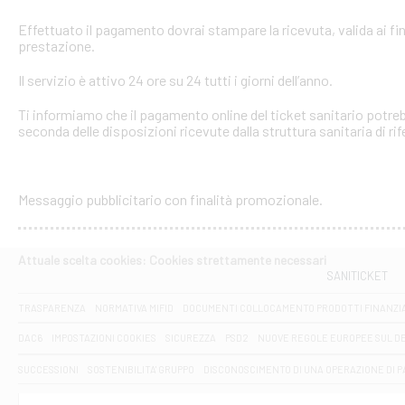
Effettuato il pagamento dovrai stampare la ricevuta, valida ai fin
prestazione.
Il servizio è attivo 24 ore su 24 tutti i giorni dell’anno.
Ti informiamo che il pagamento online del ticket sanitario potreb
seconda delle disposizioni ricevute dalla struttura sanitaria di ri
Messaggio pubblicitario con finalità promozionale.
Attuale scelta cookies: Cookies strettamente necessari
SANITICKET
TRASPARENZA
NORMATIVA MIFID
DOCUMENTI COLLOCAMENTO PRODOTTI FINANZI
DAC6
IMPOSTAZIONI COOKIES
SICUREZZA
PSD2
NUOVE REGOLE EUROPEE SUL D
SUCCESSIONI
SOSTENIBILITA' GRUPPO
DISCONOSCIMENTO DI UNA OPERAZIONE DI 