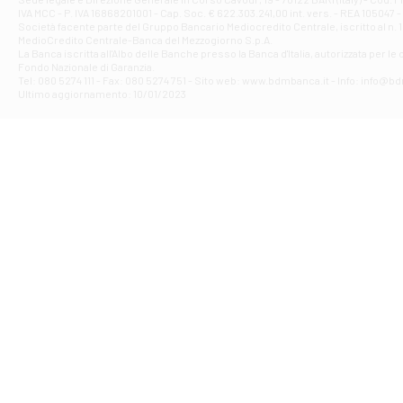
IVA MCC - P. IVA 16868201001 - Cap. Soc. € 622.303.241,00 int. vers. - REA 105047 -
VIA PARTENIO 4
Società facente parte del Gruppo Bancario Mediocredito Centrale, iscritto al n. 10
Filiale di Av
MedioCredito Centrale-Banca del Mezzogiorno S.p.A.
La Banca iscritta all'Albo delle Banche presso la Banca d'ltalia, autorizzata per le
VIA F. SAPORITO
Fondo Nazionale di Garanzia.
Filiale di Av
Tel: 080 5274 111 - Fax: 080 5274 751 - Sito web: www.bdmbanca.it - Info: info@b
Piazza Torlonia
Ultimo aggiornamento: 10/01/2023
Filiale di Avi
PIAZZA E. GIAN
Filiale di Bai
VIA G. LIPPIELL
Filiale di Bar
CORSO VITTORIO
Filiale di Ba
VIALE PAPA GIOV
Filiale di Bar
VIA LEMBO 36 C
Filiale di Ba
VIA AMENDOLA 1
Filiale di Ba
VIA FAVIA 3 - Ba
Filiale di Bar
VIALE JAPIGIA 1