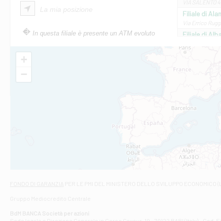
VIA SALENTO 42
La mia posizione
Filiale di Ala
Via Errico Ruggi
In questa filiale è presente un ATM evoluto
Filiale di Al
Via Roma, 13 - 
Filiale di Al
+
VIA VITTORIO V
−
Filiale di Am
STATALE 18/17 
Filiale di An
C.SO VITTORIO 
Filiale di And
VIALE CRISPI 50
Filiale di Ars
Viale San Franc
Filiale di Asc
Via Napoli - As
Filiale di At
FONDO DI GARANZIA
PER LE PMI DEL MINISTERO DELLO SVILUPPO ECONOMICO (
Contrada Piana 
Gruppo Mediocredito Centrale
Filiale di At
Corso Elio Adria
BdM BANCA Società per azioni
Filiale di Ave
Sede legale e Direzione Generale in Corso Cavour, 19 - 70122 BARI (Italy) - Cod.