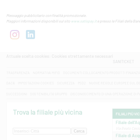
Messaggio pubblicitario con finalità promozionale.
Maggiori informazioni disponibili sul sito
www.satispay.it
e presso le Filiali della Ban
Attuale scelta cookies: Cookies strettamente necessari
SANITICKET
TRASPARENZA
NORMATIVA MIFID
DOCUMENTI COLLOCAMENTO PRODOTTI FINANZI
DAC6
IMPOSTAZIONI COOKIES
SICUREZZA
PSD2
NUOVE REGOLE EUROPEE SUL D
SUCCESSIONI
SOSTENIBILITA' GRUPPO
DISCONOSCIMENTO DI UNA OPERAZIONE DI 
Trova la filiale più vicina
FILIALI PIÙ VI
Filiale dell'A
Via Beato Cesid
Filiale di Ac