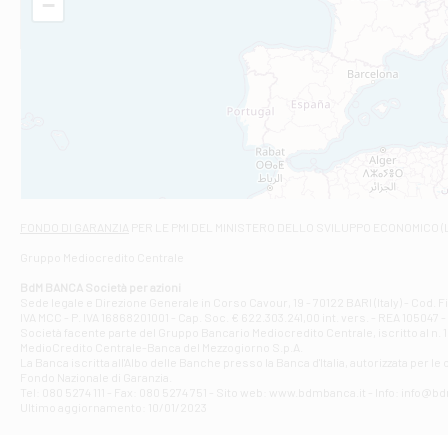
−
Filiale di Am
STATALE 18/17 
Filiale di An
C.SO VITTORIO 
Filiale di And
VIALE CRISPI 50
Filiale di Ars
Viale San Franc
Filiale di Asc
Via Napoli - As
Filiale di At
FONDO DI GARANZIA
PER LE PMI DEL MINISTERO DELLO SVILUPPO ECONOMICO (
Contrada Piana 
Gruppo Mediocredito Centrale
Filiale di At
Corso Elio Adria
BdM BANCA Società per azioni
Filiale di Ave
Sede legale e Direzione Generale in Corso Cavour, 19 - 70122 BARI (Italy) - Cod.
IVA MCC - P. IVA 16868201001 - Cap. Soc. € 622.303.241,00 int. vers. - REA 105047 -
VIA PARTENIO 4
Società facente parte del Gruppo Bancario Mediocredito Centrale, iscritto al n. 10
Filiale di Av
MedioCredito Centrale-Banca del Mezzogiorno S.p.A.
La Banca iscritta all'Albo delle Banche presso la Banca d'ltalia, autorizzata per le
VIA F. SAPORITO
Fondo Nazionale di Garanzia.
Filiale di Av
Tel: 080 5274 111 - Fax: 080 5274 751 - Sito web: www.bdmbanca.it - Info: info@b
Piazza Torlonia
Ultimo aggiornamento: 10/01/2023
Filiale di Avi
PIAZZA E. GIAN