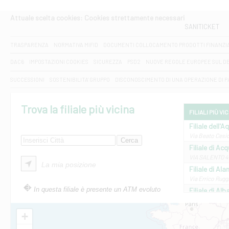
Attuale scelta cookies: Cookies strettamente necessari
SANITICKET
TRASPARENZA
NORMATIVA MIFID
DOCUMENTI COLLOCAMENTO PRODOTTI FINANZI
DAC6
IMPOSTAZIONI COOKIES
SICUREZZA
PSD2
NUOVE REGOLE EUROPEE SUL D
SUCCESSIONI
SOSTENIBILITA' GRUPPO
DISCONOSCIMENTO DI UNA OPERAZIONE DI 
Trova la filiale più vicina
FILIALI PIÙ VI
Filiale dell'A
Via Beato Cesid
Filiale di Ac
VIA SALENTO 42
La mia posizione
Filiale di Ala
Via Errico Ruggi
In questa filiale è presente un ATM evoluto
Filiale di Al
Via Roma, 13 - 
Filiale di Al
+
VIA VITTORIO V