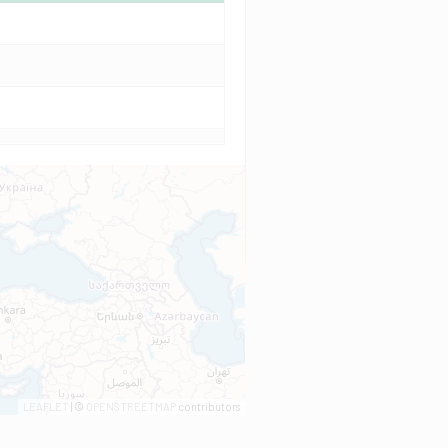
LEAFLET
| ©
OPENSTREETMAP
contributors