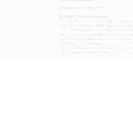
Gruppo Mediocredito Centrale
BdM BANCA Società per azioni
Sede legale e Direzione Generale in Corso Cavo
IVA MCC - P. IVA 16868201001 - Cap. Soc. € 622.3
Società facente parte del Gruppo Bancario Medio
MedioCredito Centrale-Banca del Mezzogiorno
La Banca iscritta all'Albo delle Banche presso l
Fondo Nazionale di Garanzia.
Tel: 080 5274 111 - Fax: 080 5274 751 - Sito w
Ultimo aggiornamento: 10/01/2023