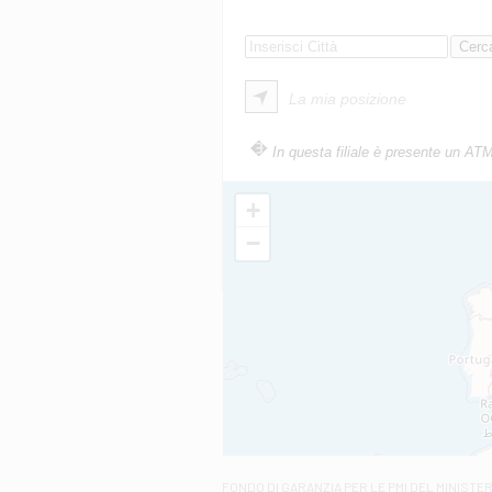
La mia posizione
In questa filiale è presente un AT
+
−
FONDO DI GARANZIA
PER LE PMI DEL MINISTE