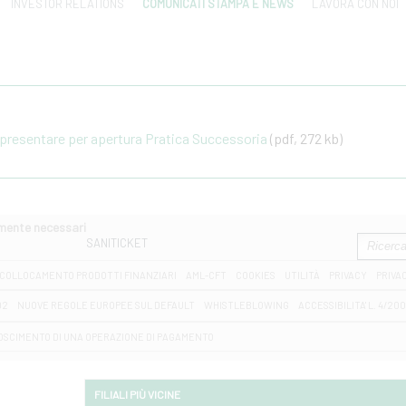
INVESTOR RELATIONS
COMUNICATI STAMPA E NEWS
LAVORA CON NOI
resentare per apertura Pratica Successoria
(pdf, 272 kb)
amente necessari
SANITICKET
COLLOCAMENTO PRODOTTI FINANZIARI
AML-CFT
COOKIES
UTILITÀ
PRIVACY
PRIVA
D2
NUOVE REGOLE EUROPEE SUL DEFAULT
WHISTLEBLOWING
ACCESSIBILITA' L. 4/20
OSCIMENTO DI UNA OPERAZIONE DI PAGAMENTO
FILIALI PIÙ VICINE