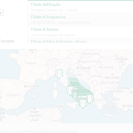
Filiale dell'Aquila
Via Beato Cesidio 45 - L'Aquila
Filiale di Acquaviva
VIA SALENTO 42 - Acquaviva Delle Fonti
Filiale di Alanno
Via Errico Ruggieri 18 - Alanno
M evoluto
Filiale di Alba Adriatica - Roma
Via Roma, 13 - Alba Adriatica
Filiale di Altamura
VIA VITTORIO VENETO 79/81 A - Altamura
Filiale di Amantea
STATALE 18/17 - Amantea
Filiale di Andretta
C.SO VITTORIO VENETO 8 - Andretta
Filiale di Andria 1 - Crispi
VIALE CRISPI 50/A - Andria
Filiale di Arsita
Viale San Francesco 6/b - Arsita
Filiale di Ascoli Piceno
Via Napoli - Ascoli Piceno
Filiale di Atessa
RO DELLO SVILUPPO ECONOMICO (LEGGE 662/96)