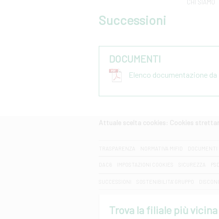
CHI SIAMO
Successioni
DOCUMENTI
Elenco documentazione da p
Attuale scelta cookies: Cookies strett
CERCA
TRASPARENZA
NORMATIVA MIFID
DOCUMENTI 
DAC6
IMPOSTAZIONI COOKIES
SICUREZZA
PS
SUCCESSIONI
SOSTENIBILITA' GRUPPO
DISCON
Trova la filiale più vicina