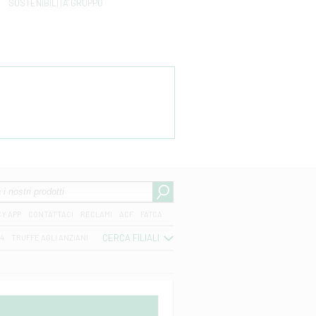
SOSTENIBILITA' GRUPPO
CY APP
CONTATTACI
RECLAMI
ACF
FATCA
CERCA FILIALI
04
TRUFFE AGLI ANZIANI