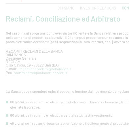
CHI SIAMO
INVESTOR RELATIONS
COM
Reclami, Conciliazione ed Arbitrato
Nel caso in cui sorga una controversia tra il Cliente e la Banca relativa a prodot
collocamento di prodotti assicurativi, il Cliente può presentare un reclamo all
posta elettronica certificata (pec), segnalazioni su sito internet, ecc.], ovvero pr
RECAPITI RECLAMI DELLA BANCA
BdM BANCA
Direzione Generale
RECLAMI
C.so Cavour, 19 - 70122 Bari (BA)
uff.gestionereclami@bdmbanca.it
E-mail:
reclamibdm@postacert.cedacri.it
Pec:
La Banca deve rispondere entro il seguente termine dal ricevimento del reclam
60 giorni
, se il reclamo è relativo a prodotti e servizi bancari e finanziari; lad
giornate lavorative
;
60 giorni
, se il reclamo è relativo a servizi e attività di investimento;
45 giorni
, se il reclamo riguarda la promozione o il collocamento di prodotti a