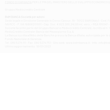
FONDO DI GARANZIA
PER LE PMI DEL MINISTERO DELLO SVILUPPO ECONOMICO (
Contrada Piana 
Gruppo Mediocredito Centrale
Filiale di At
Corso Elio Adria
BdM BANCA Società per azioni
Filiale di Ave
Sede legale e Direzione Generale in Corso Cavour, 19 - 70122 BARI (Italy) - Cod.
IVA MCC - P. IVA 16868201001 - Cap. Soc. € 622.303.241,00 int. vers. - REA 105047 -
VIA PARTENIO 4
Società facente parte del Gruppo Bancario Mediocredito Centrale, iscritto al n. 10
Filiale di Av
MedioCredito Centrale-Banca del Mezzogiorno S.p.A.
La Banca iscritta all'Albo delle Banche presso la Banca d'ltalia, autorizzata per le
VIA F. SAPORITO
Fondo Nazionale di Garanzia.
Filiale di Av
Tel: 080 5274 111 - Fax: 080 5274 751 - Sito web: www.bdmbanca.it - Info: info@b
Piazza Torlonia
Ultimo aggiornamento: 10/01/2023
Filiale di Avi
PIAZZA E. GIAN
Filiale di Bai
VIA G. LIPPIELL
Filiale di Bar
CORSO VITTORIO
Filiale di Ba
VIALE PAPA GIOV
Filiale di Bar
VIA LEMBO 36 C
Filiale di Ba
VIA AMENDOLA 1