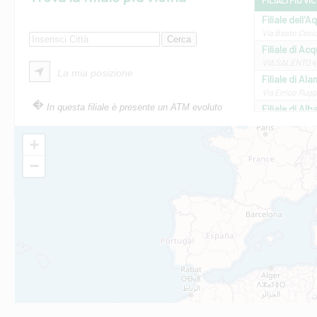
FILIALI PIÙ VI
Filiale dell'A
Via Beato Cesid
Filiale di Ac
VIA SALENTO 42
La mia posizione
Filiale di Ala
Via Errico Ruggi
In questa filiale è presente un ATM evoluto
Filiale di Al
Via Roma, 13 - 
Filiale di Al
+
VIA VITTORIO V
−
Filiale di Am
STATALE 18/17 
Filiale di An
C.SO VITTORIO 
Filiale di And
VIALE CRISPI 50
Filiale di Ars
Viale San Franc
Filiale di Asc
Via Napoli - As
Filiale di At