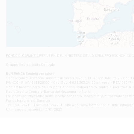
Filiale di An
C.SO VITTORIO 
Filiale di And
VIALE CRISPI 50
Filiale di Ars
Viale San Franc
Filiale di Asc
Via Napoli - As
Filiale di At
FONDO DI GARANZIA
PER LE PMI DEL MINISTERO DELLO SVILUPPO ECONOMICO (
Contrada Piana 
Gruppo Mediocredito Centrale
Filiale di At
Corso Elio Adria
BdM BANCA Società per azioni
Filiale di Ave
Sede legale e Direzione Generale in Corso Cavour, 19 - 70122 BARI (Italy) - Cod.
IVA MCC - P. IVA 16868201001 - Cap. Soc. € 622.303.241,00 int. vers. - REA 105047 -
VIA PARTENIO 4
Società facente parte del Gruppo Bancario Mediocredito Centrale, iscritto al n. 10
Filiale di Av
MedioCredito Centrale-Banca del Mezzogiorno S.p.A.
La Banca iscritta all'Albo delle Banche presso la Banca d'ltalia, autorizzata per le
VIA F. SAPORITO
Fondo Nazionale di Garanzia.
Filiale di Av
Tel: 080 5274 111 - Fax: 080 5274 751 - Sito web: www.bdmbanca.it - Info: info@b
Piazza Torlonia
Ultimo aggiornamento: 10/01/2023
Filiale di Avi
PIAZZA E. GIAN
Filiale di Bai
VIA G. LIPPIELL