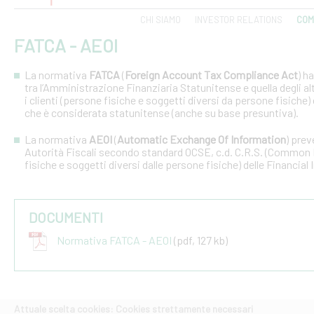
CHI SIAMO
INVESTOR RELATIONS
COM
FATCA - AEOI
La normativa
FATCA
(
Foreign Account Tax Compliance Act
) h
tra l’Amministrazione Finanziaria Statunitense e quella degli altri
i clienti (persone fisiche e soggetti diversi da persone fisiche) 
che è considerata statunitense (anche su base presuntiva).
La normativa
AEOI
(
Automatic Exchange Of Information
) prev
Autorità Fiscali secondo standard OCSE, c.d. C.R.S. (Common R
fisiche e soggetti diversi dalle persone fisiche) delle Financial 
DOCUMENTI
Normativa FATCA - AEOI
(pdf, 127 kb)
Attuale scelta cookies: Cookies strettamente necessari