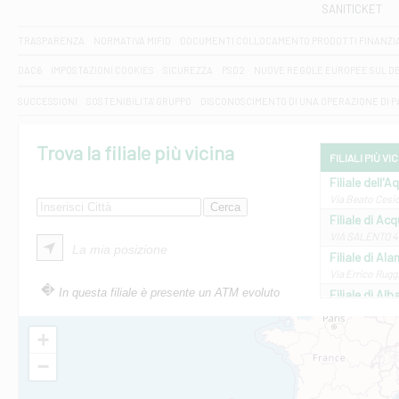
SANITICKET
TRASPARENZA
NORMATIVA MIFID
DOCUMENTI COLLOCAMENTO PRODOTTI FINANZI
DAC6
IMPOSTAZIONI COOKIES
SICUREZZA
PSD2
NUOVE REGOLE EUROPEE SUL D
SUCCESSIONI
SOSTENIBILITA' GRUPPO
DISCONOSCIMENTO DI UNA OPERAZIONE DI 
Trova la filiale più vicina
FILIALI PIÙ VI
Filiale dell'A
Via Beato Cesid
Filiale di Ac
VIA SALENTO 42
La mia posizione
Filiale di Ala
Via Errico Ruggi
In questa filiale è presente un ATM evoluto
Filiale di Al
Via Roma, 13 - 
Filiale di Al
+
VIA VITTORIO V
−
Filiale di Am
STATALE 18/17 