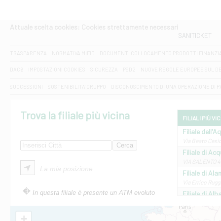
Attuale scelta cookies: Cookies strettamente necessari
SANITICKET
TRASPARENZA
NORMATIVA MIFID
DOCUMENTI COLLOCAMENTO PRODOTTI FINANZI
DAC6
IMPOSTAZIONI COOKIES
SICUREZZA
PSD2
NUOVE REGOLE EUROPEE SUL D
SUCCESSIONI
SOSTENIBILITA' GRUPPO
DISCONOSCIMENTO DI UNA OPERAZIONE DI 
Trova la filiale più vicina
FILIALI PIÙ VI
Filiale dell'A
Via Beato Cesid
Filiale di Ac
VIA SALENTO 42
La mia posizione
Filiale di Ala
Via Errico Ruggi
In questa filiale è presente un ATM evoluto
Filiale di Al
Via Roma, 13 - 
Filiale di Al
+