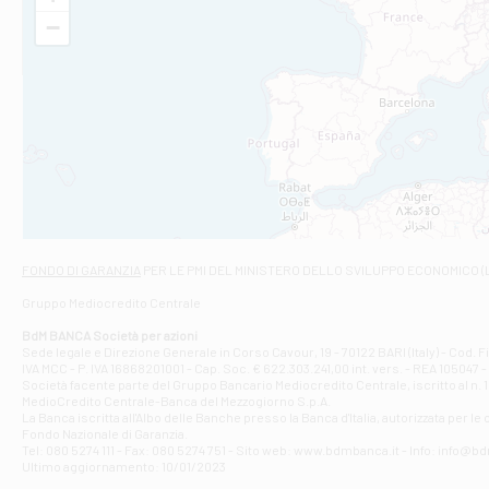
VIA VITTORIO V
−
Filiale di Am
STATALE 18/17 
Filiale di An
C.SO VITTORIO 
Filiale di And
VIALE CRISPI 50
Filiale di Ars
Viale San Franc
Filiale di Asc
Via Napoli - As
Filiale di At
FONDO DI GARANZIA
PER LE PMI DEL MINISTERO DELLO SVILUPPO ECONOMICO (
Contrada Piana 
Gruppo Mediocredito Centrale
Filiale di At
Corso Elio Adria
BdM BANCA Società per azioni
Filiale di Ave
Sede legale e Direzione Generale in Corso Cavour, 19 - 70122 BARI (Italy) - Cod.
IVA MCC - P. IVA 16868201001 - Cap. Soc. € 622.303.241,00 int. vers. - REA 105047 -
VIA PARTENIO 4
Società facente parte del Gruppo Bancario Mediocredito Centrale, iscritto al n. 10
Filiale di Av
MedioCredito Centrale-Banca del Mezzogiorno S.p.A.
La Banca iscritta all'Albo delle Banche presso la Banca d'ltalia, autorizzata per le
VIA F. SAPORITO
Fondo Nazionale di Garanzia.
Filiale di Av
Tel: 080 5274 111 - Fax: 080 5274 751 - Sito web: www.bdmbanca.it - Info: info@b
Piazza Torlonia
Ultimo aggiornamento: 10/01/2023