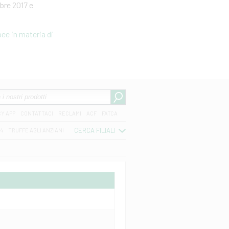
bre 2017 e
ee in materia di
CY APP
CONTATTACI
RECLAMI
ACF
FATCA
CERCA FILIALI
04
TRUFFE AGLI ANZIANI