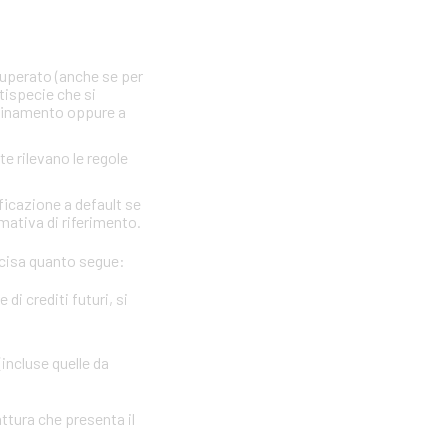
 superato (anche se per
ttispecie che si
nfinamento oppure a
te rilevano le regole
ficazione a default se
rmativa di riferimento.
precisa quanto segue:
i crediti futuri, si
(incluse quelle da
attura che presenta il