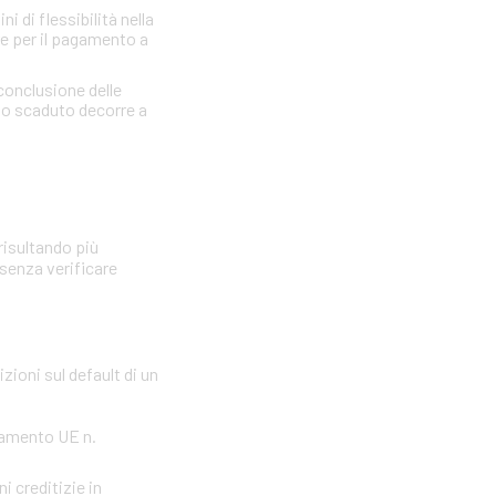
 di flessibilità nella
re per il pagamento a
 conclusione delle
llo scaduto decorre a
risultando più
 senza verificare
zioni sul default di un
olamento UE n.
i creditizie in