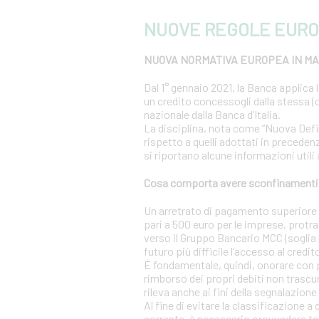
NUOVE REGOLE EURO
NUOVA NORMATIVA EUROPEA IN MAT
Dal 1° gennaio 2021, la Banca applica 
un credito concessogli dalla stessa (c
nazionale dalla Banca d’Italia.
La disciplina, nota come “Nuova Definiz
rispetto a quelli adottati in precedenz
si riportano alcune informazioni utili
Cosa comporta avere sconfinamenti s
Un arretrato di pagamento superiore al
pari a 500 euro per le imprese, protra
verso il Gruppo Bancario MCC (soglia r
futuro più difficile l’accesso al credit
È fondamentale, quindi, onorare con 
rimborso dei propri debiti non trascur
rileva anche ai fini della segnalazione 
Al fine di evitare la classificazione a
corrente, è necessario provvedere te