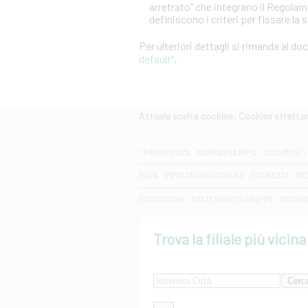
arretrato” che integrano il Regola
definiscono i criteri per fissare la 
Per ulteriori dettagli si rimanda al d
default
”.
Attuale scelta cookies: Cookies strett
CERCA
TRASPARENZA
NORMATIVA MIFID
DOCUMENTI 
DAC6
IMPOSTAZIONI COOKIES
SICUREZZA
PS
SUCCESSIONI
SOSTENIBILITA' GRUPPO
DISCON
Trova la filiale più vicina