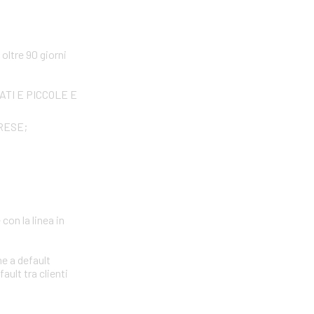
ltre 90 giorni
IVATI E PICCOLE E
PRESE;
con la linea in
ne a default
ault tra clienti