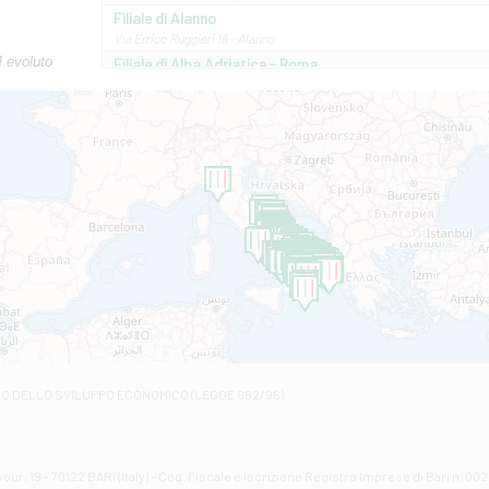
Filiale di Alanno
Via Errico Ruggieri 18 - Alanno
M evoluto
Filiale di Alba Adriatica - Roma
Via Roma, 13 - Alba Adriatica
Filiale di Altamura
VIA VITTORIO VENETO 79/81 A - Altamura
Filiale di Amantea
STATALE 18/17 - Amantea
Filiale di Andretta
C.SO VITTORIO VENETO 8 - Andretta
Filiale di Andria 1 - Crispi
VIALE CRISPI 50/A - Andria
Filiale di Arsita
Viale San Francesco 6/b - Arsita
Filiale di Ascoli Piceno
Via Napoli - Ascoli Piceno
Filiale di Atessa
RO DELLO SVILUPPO ECONOMICO (LEGGE 662/96)
Contrada Piana La Fara - Via per Piazzano snc - Atessa
Filiale di Atri - Corso Adriano
Corso Elio Adriano, 1 - Atri
Filiale di Avellino - Partenio
ur, 19 - 70122 BARI (Italy) - Cod. Fiscale e iscrizione Registro Imprese di Bari n. 