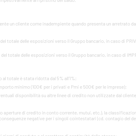
te un cliente come inadempiente quando presenta un arretrato da o
 del totale delle esposizioni verso il Gruppo bancario, in caso di PR
 del totale delle esposizioni verso il Gruppo bancario, in caso di IM
 al totale è stata ridotta dal 5% all’1%;
importo minimo (100€ per i privati e Pmi e 500€ per le imprese);
uali disponibilità su altre linee di credito non utilizzate dal cliente 
 aperture di credito in conto corrente, mutui, etc.), la classificazio
onseguenze negative per i singoli cointestatari (cd. contagio del def
i giorni di scaduto e al carattere di continuità dello stesso
: