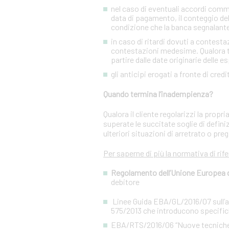
nel caso di eventuali accordi commer
data di pagamento, il conteggio del
condizione che la banca segnalant
in caso di ritardi dovuti a contesta
contestazioni medesime. Qualora tal
partire dalle date originarie delle e
gli anticipi erogati a fronte di cred
Quando termina l’inadempienza?
Qualora il cliente regolarizzi la prop
superate le succitate soglie di defini
ulteriori situazioni di arretrato o preg
Per saperne di più la normativa di rif
Regolamento dell’Unione Europea del
debitore
Linee Guida EBA/GL/2016/07 sull’app
575/2013 che introducono specifiche
EBA/RTS/2016/06 “Nuove tecniche di 