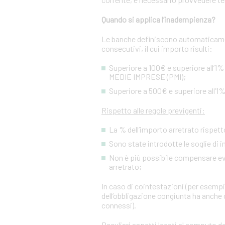
Quando si applica l’inadempienza?
Le banche definiscono automaticamen
consecutivi, il cui importo risulti:
Superiore a 100€ e superiore all’1%
MEDIE IMPRESE (PMI);
Superiore a 500€ e superiore all’1%
Rispetto alle regole previgenti:
La % dell’importo arretrato rispetto
Sono state introdotte le soglie di 
Non è più possibile compensare event
arretrato;
In caso di cointestazioni (per esempio
dell’obbligazione congiunta ha anche c
connessi).
Peculiari aspetti legati al computo de