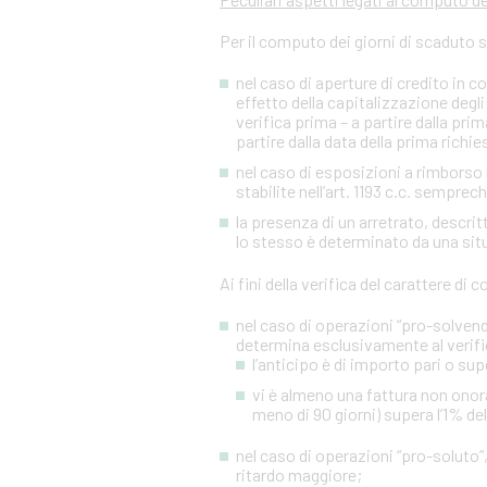
Per il computo dei giorni di scaduto 
nel caso di aperture di credito in c
effetto della capitalizzazione degli 
verifica prima – a partire dalla p
partire dalla data della prima richies
nel caso di esposizioni a rimborso r
stabilite nell’art. 1193 c.c. sempre
la presenza di un arretrato, descr
lo stesso è determinato da una situa
Ai fini della verifica del carattere di
nel caso di operazioni “pro-solvendo
determina esclusivamente al verifi
l’anticipo è di importo pari o sup
vi è almeno una fattura non onora
meno di 90 giorni) supera l’1% de
nel caso di operazioni “pro-soluto”,
ritardo maggiore;