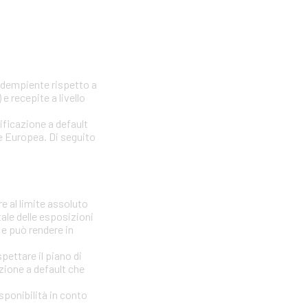
nadempiente rispetto a
e recepite a livello
sificazione a default
one Europea. Di seguito
e al limite assoluto
tale delle esposizioni
 e può rendere in
ettare il piano di
azione a default che
isponibilità in conto