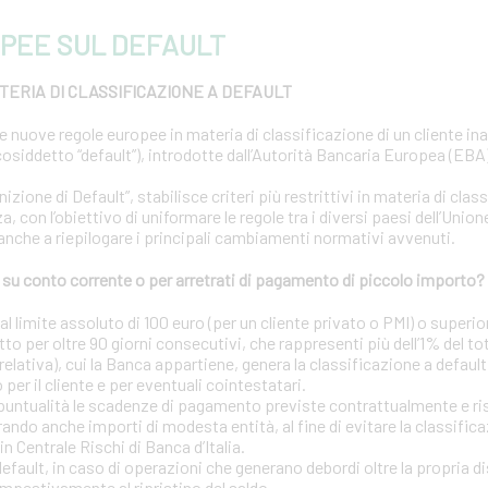
PEE SUL DEFAULT
ERIA DI CLASSIFICAZIONE A DEFAULT
le nuove regole europee in materia di classificazione di un cliente i
osiddetto “default”), introdotte dall’Autorità Bancaria Europea (EBA) 
ione di Default”, stabilisce criteri più restrittivi in materia di clas
a, con l’obiettivo di uniformare le regole tra i diversi paesi dell’Uni
 anche a riepilogare i principali cambiamenti normativi avvenuti.
u conto corrente o per arretrati di pagamento di piccolo importo?
 limite assoluto di 100 euro (per un cliente privato o PMI) o superior
tto per oltre 90 giorni consecutivi, che rappresenti più dell’1% del to
elativa), cui la Banca appartiene, genera la classificazione a default
o per il cliente e per eventuali cointestatari.
puntualità le scadenze di pagamento previste contrattualmente e risp
ando anche importi di modesta entità, al fine di evitare la classific
in Centrale Rischi di Banca d’Italia.
 default, in caso di operazioni che generano debordi oltre la propria d
mpestivamente al ripristino del saldo.