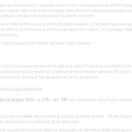
ciali tra cedente e debitori ceduti che concedano a tali ultimi margini
lo scaduto decorre a partire dalla data ultima riconosciuta al debito
e abbia formale conoscenza dei suddetti accordi;
zioni nelle forniture, la continuità dello scaduto si interrompe sino a
i ultime si risolvano a sfavore del debitore ceduto, il conteggio de
sposizioni;
iti futuri seguono le regole generali sugli scaduti.
ria posizione successivamente alla sua classificazione a default, non 
zione (assoluta o relativa), la Banca deve attendere almeno 90 giorni
iudizievoli, prima di far decadere lo stato di default.
erimento è la seguente
:
 26 giugno 2013 – n. 575 – art. 178
, che introduce specifiche disposi
licazione della definizione di default ai sensi dell’art. 178 del Reg
 disposizioni sul default di un debitore.
regolamentazione relative alla soglia di rilevanza delle obbligazion