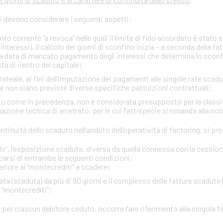
si devono considerare i seguenti aspetti:
onto corrente “a revoca” nelle quali il limite di fido accordato è stato
interessi), il calcolo dei giorni di sconfino inizia – a seconda della fa
rima data di mancato pagamento degli interessi che determina lo sco
ta di rientro del capitale;
ateale, ai fini dell’imputazione dei pagamenti alle singole rate scadu
ché non siano previste diverse specifiche pattuizioni contrattuali;
itto come in precedenza, non è considerata presupposto per la classi
zione tecnica di arretrato, per le cui fattispecie si rimanda alla no
 continuità dello scaduto nell’ambito dell’operatività di factoring, si 
”, l’esposizione scaduta, diversa da quella connessa con la cessione d
carsi di entrambe le seguenti condizioni:
eriore al “montecrediti” a scadere;
ta (scaduta) da più di 90 giorni e il complesso delle fatture scadute 
l “montecrediti”;
 per ciascun debitore ceduto, occorre fare riferimento alla singola f