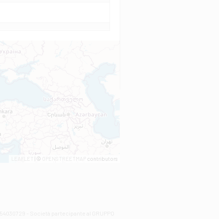
LEAFLET
| ©
OPENSTREETMAP
contributors
00254030729 - Società partecipante al GRUPPO