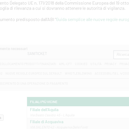
mento Delegato UE n. 171/2018 della Commissione Europea del 19 otto
soglia di rilevanza a cui si dovranno attenere le autorità di vigilanza.
ocumento predisposto dall’ABI “
Guida semplice alle nuove regole europ
amente necessari
SANITICKET
COLLOCAMENTO PRODOTTI FINANZIARI
AML-CFT
COOKIES
UTILITÀ
PRIVACY
PRIVA
D2
NUOVE REGOLE EUROPEE SUL DEFAULT
WHISTLEBLOWING
ACCESSIBILITA' L. 4/20
OSCIMENTO DI UNA OPERAZIONE DI PAGAMENTO
FILIALI PIÙ VICINE
Filiale dell'Aquila
Via Beato Cesidio 45 - L'Aquila
Filiale di Acquaviva
VIA SALENTO 42 - Acquaviva Delle Fonti