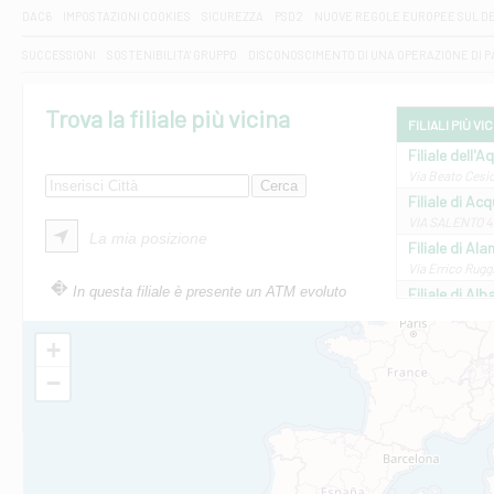
DAC6
IMPOSTAZIONI COOKIES
SICUREZZA
PSD2
NUOVE REGOLE EUROPEE SUL D
SUCCESSIONI
SOSTENIBILITA' GRUPPO
DISCONOSCIMENTO DI UNA OPERAZIONE DI 
Trova la filiale più vicina
FILIALI PIÙ VI
Filiale dell'A
Via Beato Cesid
Filiale di Ac
VIA SALENTO 42
La mia posizione
Filiale di Ala
Via Errico Ruggi
In questa filiale è presente un ATM evoluto
Filiale di Al
Via Roma, 13 - 
Filiale di Al
+
VIA VITTORIO V
−
Filiale di Am
STATALE 18/17 
Filiale di An
C.SO VITTORIO 
Filiale di And