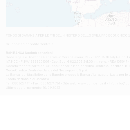
VIALE CRISPI 50
Filiale di Ars
Viale San Franc
Filiale di Asc
Via Napoli - As
Filiale di At
FONDO DI GARANZIA
PER LE PMI DEL MINISTERO DELLO SVILUPPO ECONOMICO (
Contrada Piana 
Gruppo Mediocredito Centrale
Filiale di At
Corso Elio Adria
BdM BANCA Società per azioni
Filiale di Ave
Sede legale e Direzione Generale in Corso Cavour, 19 - 70122 BARI (Italy) - Cod.
IVA MCC - P. IVA 16868201001 - Cap. Soc. € 622.303.241,00 int. vers. - REA 105047 -
VIA PARTENIO 4
Società facente parte del Gruppo Bancario Mediocredito Centrale, iscritto al n. 10
Filiale di Av
MedioCredito Centrale-Banca del Mezzogiorno S.p.A.
La Banca iscritta all'Albo delle Banche presso la Banca d'ltalia, autorizzata per le
VIA F. SAPORITO
Fondo Nazionale di Garanzia.
Filiale di Av
Tel: 080 5274 111 - Fax: 080 5274 751 - Sito web: www.bdmbanca.it - Info: info@b
Piazza Torlonia
Ultimo aggiornamento: 10/01/2023
Filiale di Avi
PIAZZA E. GIAN
Filiale di Bai
VIA G. LIPPIELL
Filiale di Bar
CORSO VITTORIO