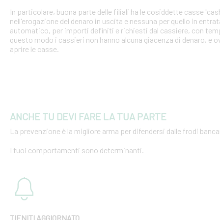
In particolare, buona parte delle filiali ha le cosiddette casse "cash
nell'erogazione del denaro in uscita e nessuna per quello in entra
automatico, per importi definiti e richiesti dal cassiere, con tempi
questo modo i cassieri non hanno alcuna giacenza di denaro, e o
aprire le casse.
ANCHE TU DEVI FARE LA TUA PARTE
La prevenzione è la migliore arma per difendersi dalle frodi bancar
I tuoi comportamenti sono determinanti.
TIENITI AGGIORNATO