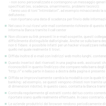
- non sono personalizzate e contengono un messaggio generico
specificati (es. scadenza, smarrimento, problemi tecnici);
- fanno uso di toni “intimidatori”, ad esempio minacciando la
dell’utente;
- non riportano una data di scadenza per l’invio delle informazi
Nel caso in cui ricevi un’e-mail contenente richieste di quest
informa la Banca tramite il call center
Non cliccare su link presenti in e-mail sospette, questi colleg
difficilmente distinguibile dall’originale. Anche se sulla barra de
non ti fidare: è possibile infatti per un hacker visualizzare nell
quello nel quale realmente ti trovi.
Diffida inoltre di e-mail con indirizzi web molto lunghi, contenen
Quando inserisci dati riservati in una pagina web, assicurati c
riconoscibili in quanto l’indirizzo che compare nella barra degl
“http://” e nella parte in basso a destra della pagina è presente
Diffida se improvvisamente cambia la modalità con la quale ti v
banking: ad esempio, se questi vengono chiesti non tramite un
di dimensioni ridotte). In questo caso, contatta la Banca tramite
Controlla regolarmente gli estratti conto del tuo conto corrente 
riportate siano quelle realmente effettuate. In caso contrario, c
Le aziende produttrici dei browser rendono periodicamente disp