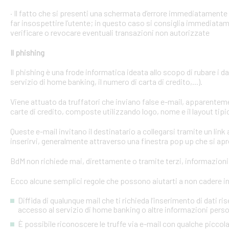
· Il fatto che si presenti una schermata d’errore immediatament
far insospettire l’utente; in questo caso si consiglia immediatame
verificare o revocare eventuali transazioni non autorizzate
Il phishing
Il phishing è una frode informatica ideata allo scopo di rubare i d
servizio di home banking, il numero di carta di credito,...).
Viene attuato da truffatori che inviano false e-mail, apparente
carte di credito, composte utilizzando logo, nome e il layout tipi
Queste e-mail invitano il destinatario a collegarsi tramite un link a
inserirvi, generalmente attraverso una finestra pop up che si apre
BdM non richiede mai, direttamente o tramite terzi, informazioni p
Ecco alcune semplici regole che possono aiutarti a non cadere in 
Diffida di qualunque mail che ti richieda l’inserimento di dati ri
accesso al servizio di home banking o altre informazioni perso
È possibile riconoscere le truffe via e-mail con qualche picco