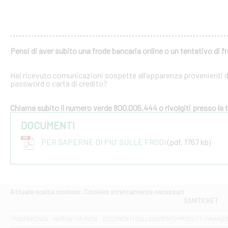
Pensi di aver subito una frode bancaria online o un tentativo di f
Hai ricevuto comunicazioni sospette all’apparenza provenienti dal
password o carta di credito?
Chiama subito il numero verde 800.005.444 o rivolgiti presso la tu
DOCUMENTI
PER SAPERNE DI PIU' SULLE FRODI
(pdf, 1767 kb)
Attuale scelta cookies: Cookies strettamente necessari
SANITICKET
TRASPARENZA
NORMATIVA MIFID
DOCUMENTI COLLOCAMENTO PRODOTTI FINANZI