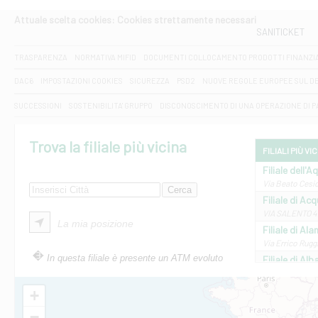
Attuale scelta cookies: Cookies strettamente necessari
SANITICKET
TRASPARENZA
NORMATIVA MIFID
DOCUMENTI COLLOCAMENTO PRODOTTI FINANZI
DAC6
IMPOSTAZIONI COOKIES
SICUREZZA
PSD2
NUOVE REGOLE EUROPEE SUL D
SUCCESSIONI
SOSTENIBILITA' GRUPPO
DISCONOSCIMENTO DI UNA OPERAZIONE DI 
Trova la filiale più vicina
FILIALI PIÙ VI
Filiale dell'A
Via Beato Cesid
Filiale di Ac
VIA SALENTO 42
La mia posizione
Filiale di Ala
Via Errico Ruggi
In questa filiale è presente un ATM evoluto
Filiale di Al
Via Roma, 13 - 
Filiale di Al
+
VIA VITTORIO V
−