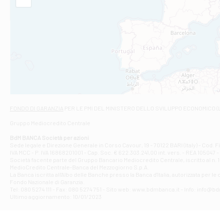
Filiale di Am
STATALE 18/17 
Filiale di An
C.SO VITTORIO 
Filiale di And
VIALE CRISPI 50
Filiale di Ars
Viale San Franc
Filiale di Asc
Via Napoli - As
Filiale di At
FONDO DI GARANZIA
PER LE PMI DEL MINISTERO DELLO SVILUPPO ECONOMICO (
Contrada Piana 
Gruppo Mediocredito Centrale
Filiale di At
Corso Elio Adria
BdM BANCA Società per azioni
Filiale di Ave
Sede legale e Direzione Generale in Corso Cavour, 19 - 70122 BARI (Italy) - Cod.
IVA MCC - P. IVA 16868201001 - Cap. Soc. € 622.303.241,00 int. vers. - REA 105047 -
VIA PARTENIO 4
Società facente parte del Gruppo Bancario Mediocredito Centrale, iscritto al n. 10
Filiale di Av
MedioCredito Centrale-Banca del Mezzogiorno S.p.A.
La Banca iscritta all'Albo delle Banche presso la Banca d'ltalia, autorizzata per le
VIA F. SAPORITO
Fondo Nazionale di Garanzia.
Filiale di Av
Tel: 080 5274 111 - Fax: 080 5274 751 - Sito web: www.bdmbanca.it - Info: info@b
Piazza Torlonia
Ultimo aggiornamento: 10/01/2023
Filiale di Avi
PIAZZA E. GIAN