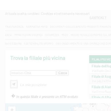
Attuale scelta cookies: Cookies strettamente necessari
SANITICKET
TRASPARENZA
NORMATIVA MIFID
DOCUMENTI COLLOCAMENTO PRODOTTI FINANZI
DAC6
IMPOSTAZIONI COOKIES
SICUREZZA
PSD2
NUOVE REGOLE EUROPEE SUL D
SUCCESSIONI
SOSTENIBILITA' GRUPPO
DISCONOSCIMENTO DI UNA OPERAZIONE DI 
Trova la filiale più vicina
FILIALI PIÙ VI
Filiale dell'A
Via Beato Cesid
Filiale di Ac
VIA SALENTO 42
La mia posizione
Filiale di Ala
Via Errico Ruggi
In questa filiale è presente un ATM evoluto
Filiale di Al
Via Roma, 13 - 
Filiale di Al
+