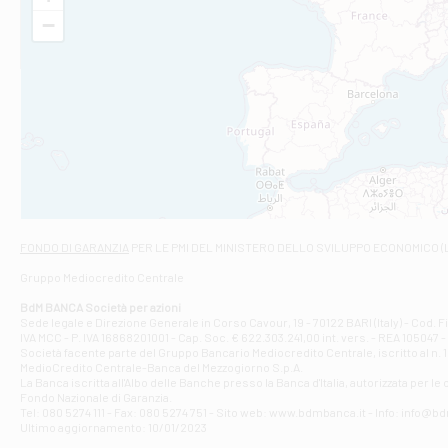
VIA VITTORIO V
−
Filiale di Am
STATALE 18/17 
Filiale di An
C.SO VITTORIO 
Filiale di And
VIALE CRISPI 50
Filiale di Ars
Viale San Franc
Filiale di Asc
Via Napoli - As
Filiale di At
FONDO DI GARANZIA
PER LE PMI DEL MINISTERO DELLO SVILUPPO ECONOMICO (
Contrada Piana 
Gruppo Mediocredito Centrale
Filiale di At
Corso Elio Adria
BdM BANCA Società per azioni
Filiale di Ave
Sede legale e Direzione Generale in Corso Cavour, 19 - 70122 BARI (Italy) - Cod.
IVA MCC - P. IVA 16868201001 - Cap. Soc. € 622.303.241,00 int. vers. - REA 105047 -
VIA PARTENIO 4
Società facente parte del Gruppo Bancario Mediocredito Centrale, iscritto al n. 10
Filiale di Av
MedioCredito Centrale-Banca del Mezzogiorno S.p.A.
La Banca iscritta all'Albo delle Banche presso la Banca d'ltalia, autorizzata per le
VIA F. SAPORITO
Fondo Nazionale di Garanzia.
Filiale di Av
Tel: 080 5274 111 - Fax: 080 5274 751 - Sito web: www.bdmbanca.it - Info: info@b
Piazza Torlonia
Ultimo aggiornamento: 10/01/2023