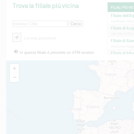
Trova la filiale più vicina
FILIALI PIÙ VI
Filiale dell'A
Via Beato Cesid
Filiale di Ac
VIA SALENTO 42
La mia posizione
Filiale di Ala
Via Errico Ruggi
In questa filiale è presente un ATM evoluto
Filiale di Al
Via Roma, 13 - 
Filiale di Al
+
VIA VITTORIO V
−
Filiale di Am
STATALE 18/17 
Filiale di An
C.SO VITTORIO 
Filiale di And
VIALE CRISPI 50
Filiale di Ars
Viale San Franc
Filiale di Asc