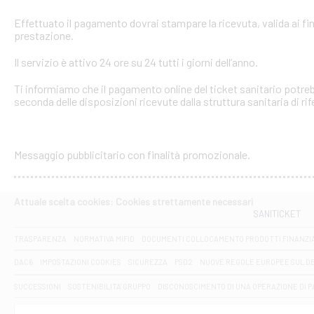
Effettuato il pagamento dovrai stampare la ricevuta, valida ai fin
prestazione.
Il servizio è attivo 24 ore su 24 tutti i giorni dell’anno.
Ti informiamo che il pagamento online del ticket sanitario potreb
seconda delle disposizioni ricevute dalla struttura sanitaria di ri
Messaggio pubblicitario con finalità promozionale.
Attuale scelta cookies: Cookies strettamente necessari
SANITICKET
TRASPARENZA
NORMATIVA MIFID
DOCUMENTI COLLOCAMENTO PRODOTTI FINANZI
DAC6
IMPOSTAZIONI COOKIES
SICUREZZA
PSD2
NUOVE REGOLE EUROPEE SUL D
SUCCESSIONI
SOSTENIBILITA' GRUPPO
DISCONOSCIMENTO DI UNA OPERAZIONE DI 