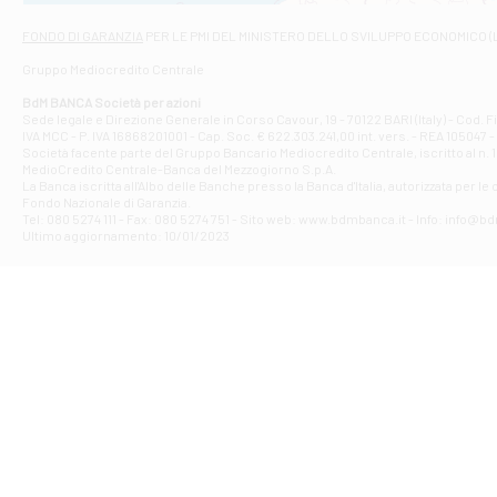
Via Napoli - As
Filiale di At
FONDO DI GARANZIA
PER LE PMI DEL MINISTERO DELLO SVILUPPO ECONOMICO (
Contrada Piana 
Gruppo Mediocredito Centrale
Filiale di At
Corso Elio Adria
BdM BANCA Società per azioni
Filiale di Ave
Sede legale e Direzione Generale in Corso Cavour, 19 - 70122 BARI (Italy) - Cod.
IVA MCC - P. IVA 16868201001 - Cap. Soc. € 622.303.241,00 int. vers. - REA 105047 -
VIA PARTENIO 4
Società facente parte del Gruppo Bancario Mediocredito Centrale, iscritto al n. 10
Filiale di Av
MedioCredito Centrale-Banca del Mezzogiorno S.p.A.
La Banca iscritta all'Albo delle Banche presso la Banca d'ltalia, autorizzata per le
VIA F. SAPORITO
Fondo Nazionale di Garanzia.
Filiale di Av
Tel: 080 5274 111 - Fax: 080 5274 751 - Sito web: www.bdmbanca.it - Info: info@b
Piazza Torlonia
Ultimo aggiornamento: 10/01/2023
Filiale di Avi
PIAZZA E. GIAN
Filiale di Bai
VIA G. LIPPIELL
Filiale di Bar
CORSO VITTORIO
Filiale di Ba
VIALE PAPA GIOV
Filiale di Bar
VIA LEMBO 36 C
Filiale di Ba