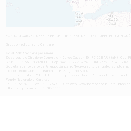
VIALE CRISPI 50
Filiale di Ars
Viale San Franc
Filiale di Asc
Via Napoli - As
Filiale di At
FONDO DI GARANZIA
PER LE PMI DEL MINISTERO DELLO SVILUPPO ECONOMICO (
Contrada Piana 
Gruppo Mediocredito Centrale
Filiale di At
Corso Elio Adria
BdM BANCA Società per azioni
Filiale di Ave
Sede legale e Direzione Generale in Corso Cavour, 19 - 70122 BARI (Italy) - Cod.
IVA MCC - P. IVA 16868201001 - Cap. Soc. € 622.303.241,00 int. vers. - REA 105047 -
VIA PARTENIO 4
Società facente parte del Gruppo Bancario Mediocredito Centrale, iscritto al n. 10
Filiale di Av
MedioCredito Centrale-Banca del Mezzogiorno S.p.A.
La Banca iscritta all'Albo delle Banche presso la Banca d'ltalia, autorizzata per le
VIA F. SAPORITO
Fondo Nazionale di Garanzia.
Filiale di Av
Tel: 080 5274 111 - Fax: 080 5274 751 - Sito web: www.bdmbanca.it - Info: info@b
Piazza Torlonia
Ultimo aggiornamento: 10/01/2023
Filiale di Avi
PIAZZA E. GIAN
Filiale di Bai
VIA G. LIPPIELL
Filiale di Bar
CORSO VITTORIO