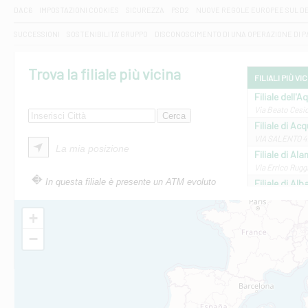
DAC6
IMPOSTAZIONI COOKIES
SICUREZZA
PSD2
NUOVE REGOLE EUROPEE SUL D
SUCCESSIONI
SOSTENIBILITA' GRUPPO
DISCONOSCIMENTO DI UNA OPERAZIONE DI 
Trova la filiale più vicina
FILIALI PIÙ VI
Filiale dell'A
Via Beato Cesid
Filiale di Ac
VIA SALENTO 42
La mia posizione
Filiale di Ala
Via Errico Ruggi
In questa filiale è presente un ATM evoluto
Filiale di Al
Via Roma, 13 - 
Filiale di Al
+
VIA VITTORIO V
−
Filiale di Am
STATALE 18/17 
Filiale di An
C.SO VITTORIO 
Filiale di And