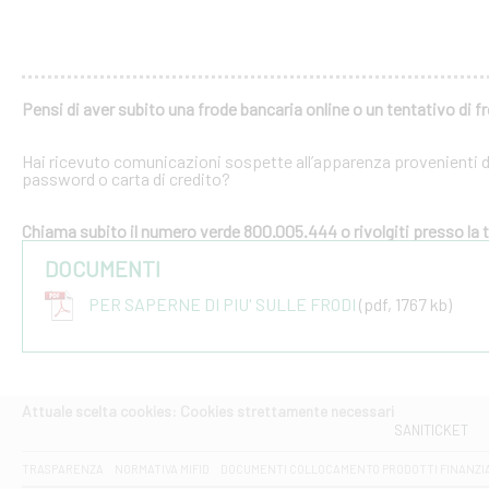
Pensi di aver subito una frode bancaria online o un tentativo di f
Hai ricevuto comunicazioni sospette all’apparenza provenienti dal
password o carta di credito?
Chiama subito il numero verde 800.005.444 o rivolgiti presso la tu
DOCUMENTI
PER SAPERNE DI PIU' SULLE FRODI
(pdf, 1767 kb)
Attuale scelta cookies: Cookies strettamente necessari
SANITICKET
TRASPARENZA
NORMATIVA MIFID
DOCUMENTI COLLOCAMENTO PRODOTTI FINANZI