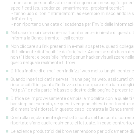
- non sono personalizzate e contengono un messaggio generico
specificati (es. scadenza, smarrimento, problemi tecnici);
- fanno uso di toni “intimidatori”, ad esempio minacciando la
dell’utente;
- non riportano una data di scadenza per l’invio delle informazi
Nel caso in cui ricevi un’e-mail contenente richieste di quest
informa la Banca tramite il call center
Non cliccare su link presenti in e-mail sospette, questi colleg
difficilmente distinguibile dall’originale. Anche se sulla barra de
non ti fidare: è possibile infatti per un hacker visualizzare nell
quello nel quale realmente ti trovi.
Diffida inoltre di e-mail con indirizzi web molto lunghi, contenen
Quando inserisci dati riservati in una pagina web, assicurati c
riconoscibili in quanto l’indirizzo che compare nella barra degl
“http://” e nella parte in basso a destra della pagina è presente
Diffida se improvvisamente cambia la modalità con la quale ti v
banking: ad esempio, se questi vengono chiesti non tramite un
di dimensioni ridotte). In questo caso, contatta la Banca tramite
Controlla regolarmente gli estratti conto del tuo conto corrente 
riportate siano quelle realmente effettuate. In caso contrario, c
Le aziende produttrici dei browser rendono periodicamente disp