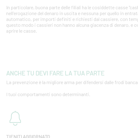
In particolare, buona parte delle filiali ha le cosiddette casse "cash
nell'erogazione del denaro in uscita e nessuna per quello in entra
automatico, per importi definiti e richiesti dal cassiere, con tempi
questo modo i cassieri non hanno alcuna giacenza di denaro, e o
aprire le casse.
ANCHE TU DEVI FARE LA TUA PARTE
La prevenzione è la migliore arma per difendersi dalle frodi bancar
I tuoi comportamenti sono determinanti.
TIENITI AGGIORNATO