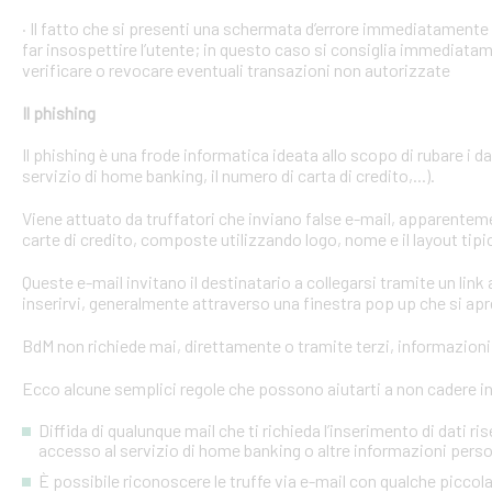
· Il fatto che si presenti una schermata d’errore immediatament
far insospettire l’utente; in questo caso si consiglia immediatame
verificare o revocare eventuali transazioni non autorizzate
Il phishing
Il phishing è una frode informatica ideata allo scopo di rubare i d
servizio di home banking, il numero di carta di credito,...).
Viene attuato da truffatori che inviano false e-mail, apparente
carte di credito, composte utilizzando logo, nome e il layout tipi
Queste e-mail invitano il destinatario a collegarsi tramite un link a
inserirvi, generalmente attraverso una finestra pop up che si apre
BdM non richiede mai, direttamente o tramite terzi, informazioni p
Ecco alcune semplici regole che possono aiutarti a non cadere in 
Diffida di qualunque mail che ti richieda l’inserimento di dati ri
accesso al servizio di home banking o altre informazioni perso
È possibile riconoscere le truffe via e-mail con qualche picco