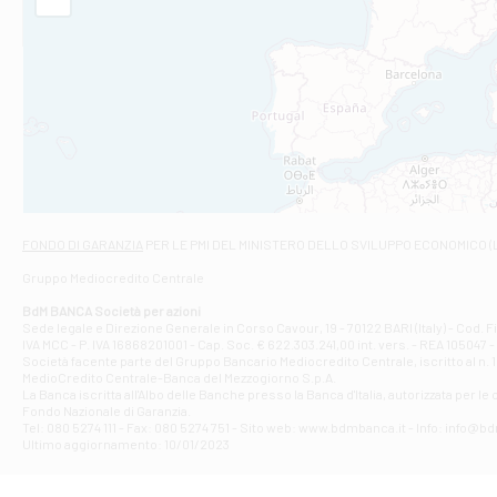
Filiale di Am
STATALE 18/17 
Filiale di An
C.SO VITTORIO 
Filiale di And
VIALE CRISPI 50
Filiale di Ars
Viale San Franc
Filiale di Asc
Via Napoli - As
Filiale di At
FONDO DI GARANZIA
PER LE PMI DEL MINISTERO DELLO SVILUPPO ECONOMICO (
Contrada Piana 
Gruppo Mediocredito Centrale
Filiale di At
Corso Elio Adria
BdM BANCA Società per azioni
Filiale di Ave
Sede legale e Direzione Generale in Corso Cavour, 19 - 70122 BARI (Italy) - Cod.
IVA MCC - P. IVA 16868201001 - Cap. Soc. € 622.303.241,00 int. vers. - REA 105047 -
VIA PARTENIO 4
Società facente parte del Gruppo Bancario Mediocredito Centrale, iscritto al n. 10
Filiale di Av
MedioCredito Centrale-Banca del Mezzogiorno S.p.A.
La Banca iscritta all'Albo delle Banche presso la Banca d'ltalia, autorizzata per le
VIA F. SAPORITO
Fondo Nazionale di Garanzia.
Filiale di Av
Tel: 080 5274 111 - Fax: 080 5274 751 - Sito web: www.bdmbanca.it - Info: info@b
Piazza Torlonia
Ultimo aggiornamento: 10/01/2023
Filiale di Avi
PIAZZA E. GIAN