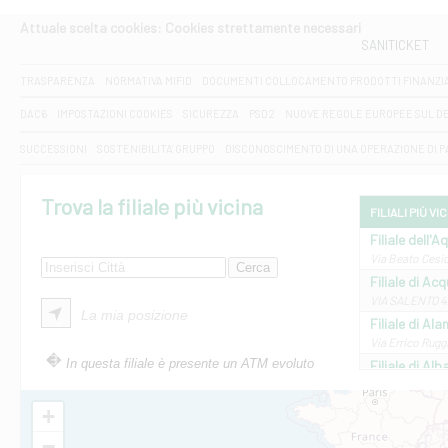
Attuale scelta cookies: Cookies strettamente necessari
SANITICKET
TRASPARENZA
NORMATIVA MIFID
DOCUMENTI COLLOCAMENTO PRODOTTI FINANZI
DAC6
IMPOSTAZIONI COOKIES
SICUREZZA
PSD2
NUOVE REGOLE EUROPEE SUL D
SUCCESSIONI
SOSTENIBILITA' GRUPPO
DISCONOSCIMENTO DI UNA OPERAZIONE DI 
Trova la filiale più vicina
FILIALI PIÙ VI
Filiale dell'A
Via Beato Cesid
Filiale di Ac
VIA SALENTO 42
La mia posizione
Filiale di Ala
Via Errico Ruggi
In questa filiale è presente un ATM evoluto
Filiale di Al
Via Roma, 13 - 
Filiale di Al
+
VIA VITTORIO V
−