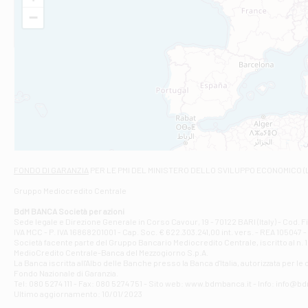
VIA VITTORIO V
−
Filiale di Am
STATALE 18/17 
Filiale di An
C.SO VITTORIO 
Filiale di And
VIALE CRISPI 50
Filiale di Ars
Viale San Franc
Filiale di Asc
Via Napoli - As
Filiale di At
FONDO DI GARANZIA
PER LE PMI DEL MINISTERO DELLO SVILUPPO ECONOMICO (
Contrada Piana 
Gruppo Mediocredito Centrale
Filiale di At
Corso Elio Adria
BdM BANCA Società per azioni
Filiale di Ave
Sede legale e Direzione Generale in Corso Cavour, 19 - 70122 BARI (Italy) - Cod.
IVA MCC - P. IVA 16868201001 - Cap. Soc. € 622.303.241,00 int. vers. - REA 105047 -
VIA PARTENIO 4
Società facente parte del Gruppo Bancario Mediocredito Centrale, iscritto al n. 10
Filiale di Av
MedioCredito Centrale-Banca del Mezzogiorno S.p.A.
La Banca iscritta all'Albo delle Banche presso la Banca d'ltalia, autorizzata per le
VIA F. SAPORITO
Fondo Nazionale di Garanzia.
Filiale di Av
Tel: 080 5274 111 - Fax: 080 5274 751 - Sito web: www.bdmbanca.it - Info: info@b
Piazza Torlonia
Ultimo aggiornamento: 10/01/2023