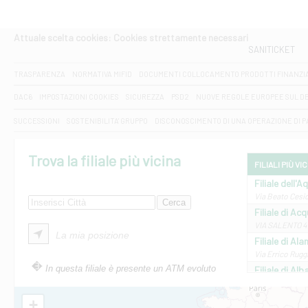
Attuale scelta cookies: Cookies strettamente necessari
SANITICKET
TRASPARENZA
NORMATIVA MIFID
DOCUMENTI COLLOCAMENTO PRODOTTI FINANZI
DAC6
IMPOSTAZIONI COOKIES
SICUREZZA
PSD2
NUOVE REGOLE EUROPEE SUL D
SUCCESSIONI
SOSTENIBILITA' GRUPPO
DISCONOSCIMENTO DI UNA OPERAZIONE DI 
Trova la filiale più vicina
FILIALI PIÙ VI
Filiale dell'A
Via Beato Cesid
Filiale di Ac
VIA SALENTO 42
La mia posizione
Filiale di Ala
Via Errico Ruggi
In questa filiale è presente un ATM evoluto
Filiale di Al
Via Roma, 13 - 
Filiale di Al
+