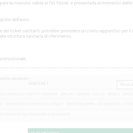
e la ricevuta, valida ai fini fiscali, e presentarla al momento dell’e
 giorni dell’anno.
 del ticket sanitario potrebbe prevedere un costo aggiuntivo per il s
lla struttura sanitaria di riferimento.
 promozionale.
amente necessari
SANITICKET
COLLOCAMENTO PRODOTTI FINANZIARI
AML-CFT
COOKIES
UTILITÀ
PRIVACY
PRIVA
D2
NUOVE REGOLE EUROPEE SUL DEFAULT
WHISTLEBLOWING
ACCESSIBILITA' L. 4/20
OSCIMENTO DI UNA OPERAZIONE DI PAGAMENTO