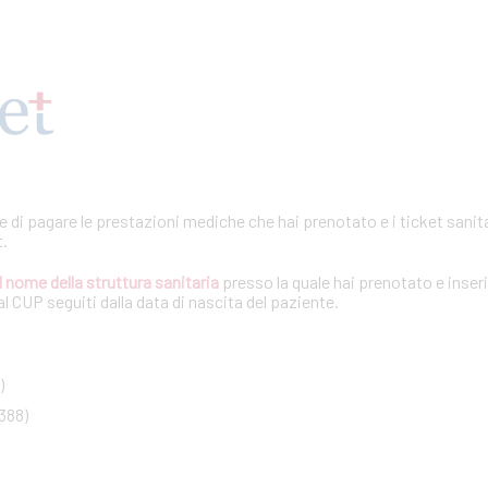
te di pagare le prestazioni mediche che hai prenotato e i ticket sanita
t.
l nome della struttura sanitaria
presso la quale hai prenotato e inseri
l CUP seguiti dalla data di nascita del paziente.
)
388)