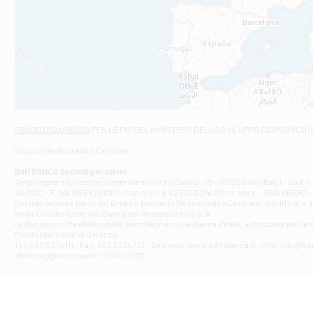
Filiale di An
C.SO VITTORIO 
Filiale di And
VIALE CRISPI 50
Filiale di Ars
Viale San Franc
Filiale di Asc
Via Napoli - As
Filiale di At
FONDO DI GARANZIA
PER LE PMI DEL MINISTERO DELLO SVILUPPO ECONOMICO (
Contrada Piana 
Gruppo Mediocredito Centrale
Filiale di At
Corso Elio Adria
BdM BANCA Società per azioni
Filiale di Ave
Sede legale e Direzione Generale in Corso Cavour, 19 - 70122 BARI (Italy) - Cod.
IVA MCC - P. IVA 16868201001 - Cap. Soc. € 622.303.241,00 int. vers. - REA 105047 -
VIA PARTENIO 4
Società facente parte del Gruppo Bancario Mediocredito Centrale, iscritto al n. 10
Filiale di Av
MedioCredito Centrale-Banca del Mezzogiorno S.p.A.
La Banca iscritta all'Albo delle Banche presso la Banca d'ltalia, autorizzata per le
VIA F. SAPORITO
Fondo Nazionale di Garanzia.
Filiale di Av
Tel: 080 5274 111 - Fax: 080 5274 751 - Sito web: www.bdmbanca.it - Info: info@b
Piazza Torlonia
Ultimo aggiornamento: 10/01/2023
Filiale di Avi
PIAZZA E. GIAN
Filiale di Bai
VIA G. LIPPIELL