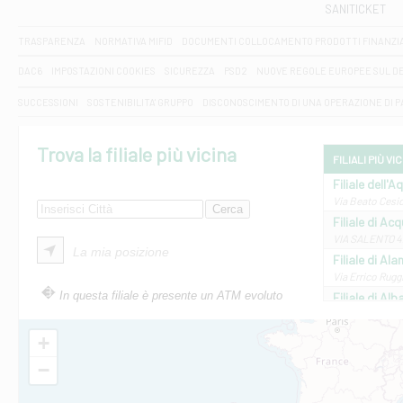
SANITICKET
TRASPARENZA
NORMATIVA MIFID
DOCUMENTI COLLOCAMENTO PRODOTTI FINANZI
DAC6
IMPOSTAZIONI COOKIES
SICUREZZA
PSD2
NUOVE REGOLE EUROPEE SUL D
SUCCESSIONI
SOSTENIBILITA' GRUPPO
DISCONOSCIMENTO DI UNA OPERAZIONE DI 
Trova la filiale più vicina
FILIALI PIÙ VI
Filiale dell'A
Via Beato Cesid
Filiale di Ac
VIA SALENTO 42
La mia posizione
Filiale di Ala
Via Errico Ruggi
In questa filiale è presente un ATM evoluto
Filiale di Al
Via Roma, 13 - 
Filiale di Al
+
VIA VITTORIO V
−
Filiale di Am
STATALE 18/17 