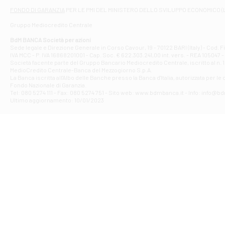
Filiale di At
FONDO DI GARANZIA
PER LE PMI DEL MINISTERO DELLO SVILUPPO ECONOMICO (
Contrada Piana 
Gruppo Mediocredito Centrale
Filiale di At
Corso Elio Adria
BdM BANCA Società per azioni
Filiale di Ave
Sede legale e Direzione Generale in Corso Cavour, 19 - 70122 BARI (Italy) - Cod.
IVA MCC - P. IVA 16868201001 - Cap. Soc. € 622.303.241,00 int. vers. - REA 105047 -
VIA PARTENIO 4
Società facente parte del Gruppo Bancario Mediocredito Centrale, iscritto al n. 10
Filiale di Av
MedioCredito Centrale-Banca del Mezzogiorno S.p.A.
La Banca iscritta all'Albo delle Banche presso la Banca d'ltalia, autorizzata per le
VIA F. SAPORITO
Fondo Nazionale di Garanzia.
Filiale di Av
Tel: 080 5274 111 - Fax: 080 5274 751 - Sito web: www.bdmbanca.it - Info: info@b
Piazza Torlonia
Ultimo aggiornamento: 10/01/2023
Filiale di Avi
PIAZZA E. GIAN
Filiale di Bai
VIA G. LIPPIELL
Filiale di Bar
CORSO VITTORIO
Filiale di Ba
VIALE PAPA GIOV
Filiale di Bar
VIA LEMBO 36 C
Filiale di Ba