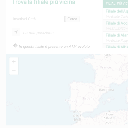
Trova la filiale più vicina
FILIALI PIÙ VI
Filiale dell'A
Via Beato Cesid
Filiale di Ac
VIA SALENTO 42
La mia posizione
Filiale di Ala
Via Errico Ruggi
In questa filiale è presente un ATM evoluto
Filiale di Al
Via Roma, 13 - 
Filiale di Al
+
VIA VITTORIO V
−
Filiale di Am
STATALE 18/17 
Filiale di An
C.SO VITTORIO 
Filiale di And
VIALE CRISPI 50
Filiale di Ars
Viale San Franc
Filiale di Asc
Via Napoli - As