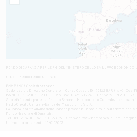
Filiale di Am
STATALE 18/17 
Filiale di An
C.SO VITTORIO 
Filiale di And
VIALE CRISPI 50
Filiale di Ars
Viale San Franc
Filiale di Asc
Via Napoli - As
Filiale di At
FONDO DI GARANZIA
PER LE PMI DEL MINISTERO DELLO SVILUPPO ECONOMICO (
Contrada Piana 
Gruppo Mediocredito Centrale
Filiale di At
Corso Elio Adria
BdM BANCA Società per azioni
Filiale di Ave
Sede legale e Direzione Generale in Corso Cavour, 19 - 70122 BARI (Italy) - Cod.
IVA MCC - P. IVA 16868201001 - Cap. Soc. € 622.303.241,00 int. vers. - REA 105047 -
VIA PARTENIO 4
Società facente parte del Gruppo Bancario Mediocredito Centrale, iscritto al n. 10
Filiale di Av
MedioCredito Centrale-Banca del Mezzogiorno S.p.A.
La Banca iscritta all'Albo delle Banche presso la Banca d'ltalia, autorizzata per le
VIA F. SAPORITO
Fondo Nazionale di Garanzia.
Filiale di Av
Tel: 080 5274 111 - Fax: 080 5274 751 - Sito web: www.bdmbanca.it - Info: info@b
Piazza Torlonia
Ultimo aggiornamento: 10/01/2023
Filiale di Avi
PIAZZA E. GIAN