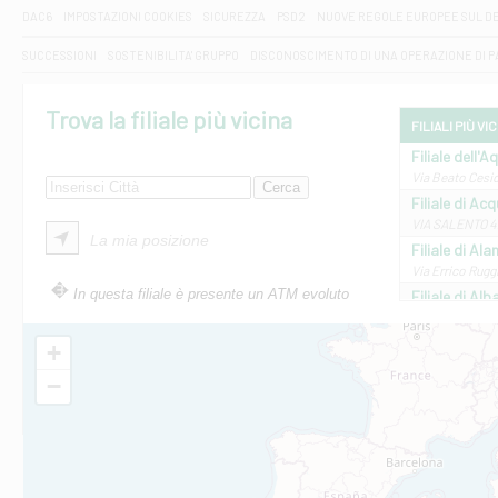
DAC6
IMPOSTAZIONI COOKIES
SICUREZZA
PSD2
NUOVE REGOLE EUROPEE SUL D
SUCCESSIONI
SOSTENIBILITA' GRUPPO
DISCONOSCIMENTO DI UNA OPERAZIONE DI 
Trova la filiale più vicina
FILIALI PIÙ VI
Filiale dell'A
Via Beato Cesid
Filiale di Ac
VIA SALENTO 42
La mia posizione
Filiale di Ala
Via Errico Ruggi
In questa filiale è presente un ATM evoluto
Filiale di Al
Via Roma, 13 - 
Filiale di Al
+
VIA VITTORIO V
−
Filiale di Am
STATALE 18/17 
Filiale di An
C.SO VITTORIO 
Filiale di And