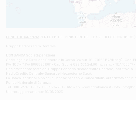
VIALE CRISPI 50
Filiale di Ars
Viale San Franc
Filiale di Asc
Via Napoli - As
Filiale di At
FONDO DI GARANZIA
PER LE PMI DEL MINISTERO DELLO SVILUPPO ECONOMICO (
Contrada Piana 
Gruppo Mediocredito Centrale
Filiale di At
Corso Elio Adria
BdM BANCA Società per azioni
Filiale di Ave
Sede legale e Direzione Generale in Corso Cavour, 19 - 70122 BARI (Italy) - Cod.
IVA MCC - P. IVA 16868201001 - Cap. Soc. € 622.303.241,00 int. vers. - REA 105047 -
VIA PARTENIO 4
Società facente parte del Gruppo Bancario Mediocredito Centrale, iscritto al n. 10
Filiale di Av
MedioCredito Centrale-Banca del Mezzogiorno S.p.A.
La Banca iscritta all'Albo delle Banche presso la Banca d'ltalia, autorizzata per le
VIA F. SAPORITO
Fondo Nazionale di Garanzia.
Filiale di Av
Tel: 080 5274 111 - Fax: 080 5274 751 - Sito web: www.bdmbanca.it - Info: info@b
Piazza Torlonia
Ultimo aggiornamento: 10/01/2023
Filiale di Avi
PIAZZA E. GIAN
Filiale di Bai
VIA G. LIPPIELL
Filiale di Bar
CORSO VITTORIO