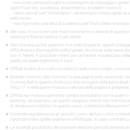
- non sono personalizzate e contengono un messaggio generico
specificati (es. scadenza, smarrimento, problemi tecnici);
- fanno uso di toni “intimidatori”, ad esempio minacciando la
dell’utente;
- non riportano una data di scadenza per l’invio delle informazi
Nel caso in cui ricevi un’e-mail contenente richieste di quest
informa la Banca tramite il call center
Non cliccare su link presenti in e-mail sospette, questi colleg
difficilmente distinguibile dall’originale. Anche se sulla barra de
non ti fidare: è possibile infatti per un hacker visualizzare nell
quello nel quale realmente ti trovi.
Diffida inoltre di e-mail con indirizzi web molto lunghi, contenen
Quando inserisci dati riservati in una pagina web, assicurati c
riconoscibili in quanto l’indirizzo che compare nella barra degl
“http://” e nella parte in basso a destra della pagina è presente
Diffida se improvvisamente cambia la modalità con la quale ti v
banking: ad esempio, se questi vengono chiesti non tramite un
di dimensioni ridotte). In questo caso, contatta la Banca tramite
Controlla regolarmente gli estratti conto del tuo conto corrente 
riportate siano quelle realmente effettuate. In caso contrario, c
Le aziende produttrici dei browser rendono periodicamente disp