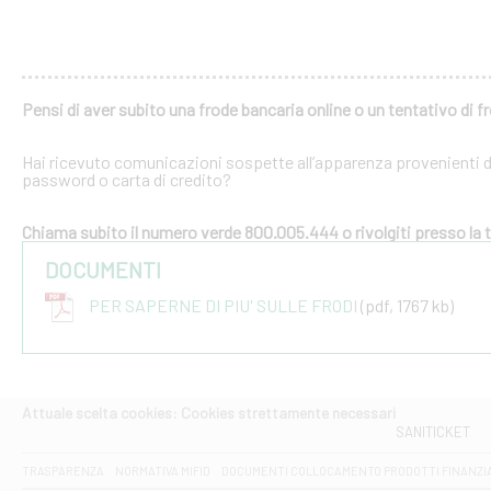
Pensi di aver subito una frode bancaria online o un tentativo di f
Hai ricevuto comunicazioni sospette all’apparenza provenienti dal
password o carta di credito?
Chiama subito il numero verde 800.005.444 o rivolgiti presso la tu
DOCUMENTI
PER SAPERNE DI PIU' SULLE FRODI
(pdf, 1767 kb)
Attuale scelta cookies: Cookies strettamente necessari
SANITICKET
TRASPARENZA
NORMATIVA MIFID
DOCUMENTI COLLOCAMENTO PRODOTTI FINANZI