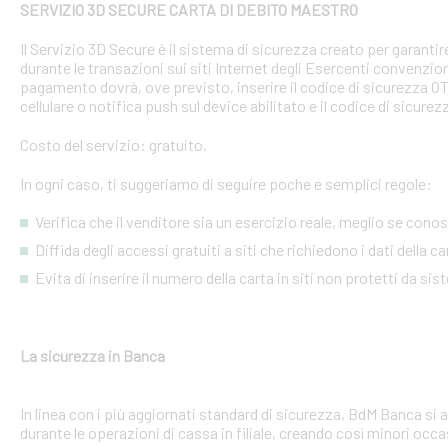
SERVIZIO 3D SECURE CARTA DI DEBITO MAESTRO
Il Servizio 3D Secure è il sistema di sicurezza creato per garant
durante le transazioni sui siti Internet degli Esercenti convenzion
pagamento dovrà, ove previsto, inserire il codice di sicurezza 
cellulare o notifica push sul device abilitato e il codice di sicure
Costo del servizio: gratuito.
In ogni caso, ti suggeriamo di seguire poche e semplici regole:
Verifica che il venditore sia un esercizio reale, meglio se conosci
Diffida degli accessi gratuiti a siti che richiedono i dati della 
Evita di inserire il numero della carta in siti non protetti da si
La sicurezza in Banca
In linea con i più aggiornati standard di sicurezza, BdM Banca si 
durante le operazioni di cassa in filiale, creando così minori occa