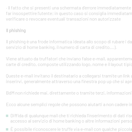
· Il fatto che si presenti una schermata d’errore immediatament
far insospettire l’utente; in questo caso si consiglia immediatame
verificare o revocare eventuali transazioni non autorizzate
Il phishing
Il phishing è una frode informatica ideata allo scopo di rubare i d
servizio di home banking, il numero di carta di credito,...).
Viene attuato da truffatori che inviano false e-mail, apparente
carte di credito, composte utilizzando logo, nome e il layout tipi
Queste e-mail invitano il destinatario a collegarsi tramite un link a
inserirvi, generalmente attraverso una finestra pop up che si apre
BdM non richiede mai, direttamente o tramite terzi, informazioni p
Ecco alcune semplici regole che possono aiutarti a non cadere in 
Diffida di qualunque mail che ti richieda l’inserimento di dati ri
accesso al servizio di home banking o altre informazioni perso
È possibile riconoscere le truffe via e-mail con qualche picco