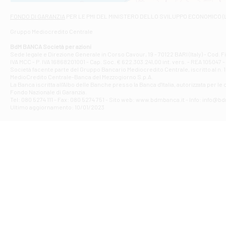
Via Napoli - As
Filiale di At
FONDO DI GARANZIA
PER LE PMI DEL MINISTERO DELLO SVILUPPO ECONOMICO (
Contrada Piana 
Gruppo Mediocredito Centrale
Filiale di At
Corso Elio Adria
BdM BANCA Società per azioni
Filiale di Ave
Sede legale e Direzione Generale in Corso Cavour, 19 - 70122 BARI (Italy) - Cod.
IVA MCC - P. IVA 16868201001 - Cap. Soc. € 622.303.241,00 int. vers. - REA 105047 -
VIA PARTENIO 4
Società facente parte del Gruppo Bancario Mediocredito Centrale, iscritto al n. 10
Filiale di Av
MedioCredito Centrale-Banca del Mezzogiorno S.p.A.
La Banca iscritta all'Albo delle Banche presso la Banca d'ltalia, autorizzata per le
VIA F. SAPORITO
Fondo Nazionale di Garanzia.
Filiale di Av
Tel: 080 5274 111 - Fax: 080 5274 751 - Sito web: www.bdmbanca.it - Info: info@b
Piazza Torlonia
Ultimo aggiornamento: 10/01/2023
Filiale di Avi
PIAZZA E. GIAN
Filiale di Bai
VIA G. LIPPIELL
Filiale di Bar
CORSO VITTORIO
Filiale di Ba
VIALE PAPA GIOV
Filiale di Bar
VIA LEMBO 36 C
Filiale di Ba