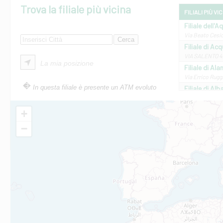
Trova la filiale più vicina
FILIALI PIÙ VI
Filiale dell'A
Via Beato Cesid
Filiale di Ac
VIA SALENTO 42
La mia posizione
Filiale di Ala
Via Errico Ruggi
In questa filiale è presente un ATM evoluto
Filiale di Al
Via Roma, 13 - 
Filiale di Al
+
VIA VITTORIO V
−
Filiale di Am
STATALE 18/17 
Filiale di An
C.SO VITTORIO 
Filiale di And
VIALE CRISPI 50
Filiale di Ars
Viale San Franc
Filiale di Asc