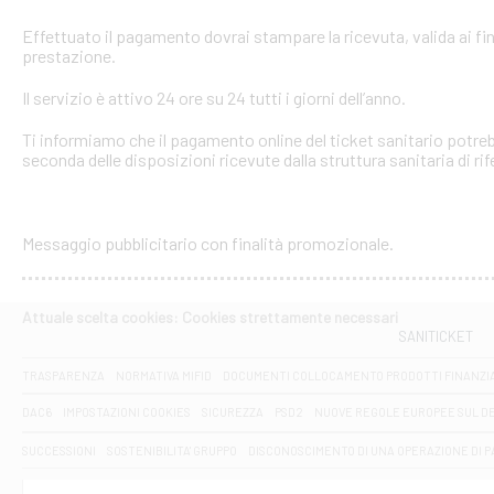
Effettuato il pagamento dovrai stampare la ricevuta, valida ai fin
prestazione.
Il servizio è attivo 24 ore su 24 tutti i giorni dell’anno.
Ti informiamo che il pagamento online del ticket sanitario potreb
seconda delle disposizioni ricevute dalla struttura sanitaria di ri
Messaggio pubblicitario con finalità promozionale.
Attuale scelta cookies: Cookies strettamente necessari
SANITICKET
TRASPARENZA
NORMATIVA MIFID
DOCUMENTI COLLOCAMENTO PRODOTTI FINANZI
DAC6
IMPOSTAZIONI COOKIES
SICUREZZA
PSD2
NUOVE REGOLE EUROPEE SUL D
SUCCESSIONI
SOSTENIBILITA' GRUPPO
DISCONOSCIMENTO DI UNA OPERAZIONE DI 