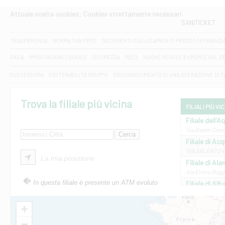
Attuale scelta cookies: Cookies strettamente necessari
SANITICKET
TRASPARENZA
NORMATIVA MIFID
DOCUMENTI COLLOCAMENTO PRODOTTI FINANZI
DAC6
IMPOSTAZIONI COOKIES
SICUREZZA
PSD2
NUOVE REGOLE EUROPEE SUL D
SUCCESSIONI
SOSTENIBILITA' GRUPPO
DISCONOSCIMENTO DI UNA OPERAZIONE DI 
Trova la filiale più vicina
FILIALI PIÙ VI
Filiale dell'A
Via Beato Cesid
Filiale di Ac
VIA SALENTO 42
La mia posizione
Filiale di Ala
Via Errico Ruggi
In questa filiale è presente un ATM evoluto
Filiale di Al
Via Roma, 13 - 
Filiale di Al
+
VIA VITTORIO V
−