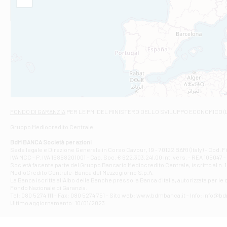
Filiale di Am
STATALE 18/17 
Filiale di An
C.SO VITTORIO 
Filiale di And
VIALE CRISPI 50
Filiale di Ars
Viale San Franc
Filiale di Asc
Via Napoli - As
Filiale di At
FONDO DI GARANZIA
PER LE PMI DEL MINISTERO DELLO SVILUPPO ECONOMICO (
Contrada Piana 
Gruppo Mediocredito Centrale
Filiale di At
Corso Elio Adria
BdM BANCA Società per azioni
Filiale di Ave
Sede legale e Direzione Generale in Corso Cavour, 19 - 70122 BARI (Italy) - Cod.
IVA MCC - P. IVA 16868201001 - Cap. Soc. € 622.303.241,00 int. vers. - REA 105047 -
VIA PARTENIO 4
Società facente parte del Gruppo Bancario Mediocredito Centrale, iscritto al n. 10
Filiale di Av
MedioCredito Centrale-Banca del Mezzogiorno S.p.A.
La Banca iscritta all'Albo delle Banche presso la Banca d'ltalia, autorizzata per le
VIA F. SAPORITO
Fondo Nazionale di Garanzia.
Filiale di Av
Tel: 080 5274 111 - Fax: 080 5274 751 - Sito web: www.bdmbanca.it - Info: info@b
Piazza Torlonia
Ultimo aggiornamento: 10/01/2023
Filiale di Avi
PIAZZA E. GIAN