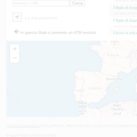
Via Beato Cesid
Filiale di Ac
VIA SALENTO 42
La mia posizione
Filiale di Ala
Via Errico Ruggi
In questa filiale è presente un ATM evoluto
Filiale di Al
Via Roma, 13 - 
Filiale di Al
+
VIA VITTORIO V
−
Filiale di Am
STATALE 18/17 
Filiale di An
C.SO VITTORIO 
Filiale di And
VIALE CRISPI 50
Filiale di Ars
Viale San Franc
Filiale di Asc
Via Napoli - As
Filiale di At
FONDO DI GARANZIA
PER LE PMI DEL MINISTERO DELLO SVILUPPO ECONOMICO (
Contrada Piana 
Gruppo Mediocredito Centrale
Filiale di At