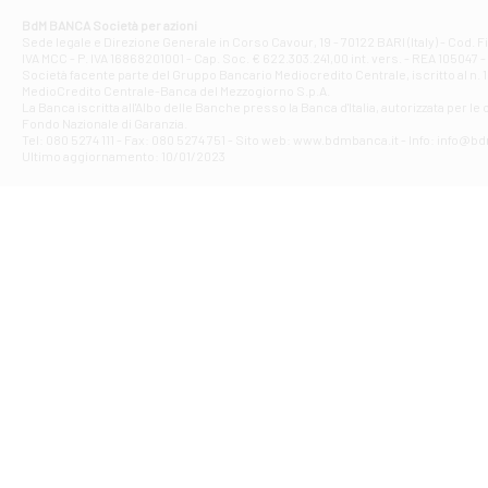
Corso Elio Adria
BdM BANCA Società per azioni
Filiale di Ave
Sede legale e Direzione Generale in Corso Cavour, 19 - 70122 BARI (Italy) - Cod.
IVA MCC - P. IVA 16868201001 - Cap. Soc. € 622.303.241,00 int. vers. - REA 105047 -
VIA PARTENIO 4
Società facente parte del Gruppo Bancario Mediocredito Centrale, iscritto al n. 10
Filiale di Av
MedioCredito Centrale-Banca del Mezzogiorno S.p.A.
La Banca iscritta all'Albo delle Banche presso la Banca d'ltalia, autorizzata per le
VIA F. SAPORITO
Fondo Nazionale di Garanzia.
Filiale di Av
Tel: 080 5274 111 - Fax: 080 5274 751 - Sito web: www.bdmbanca.it - Info: info@b
Piazza Torlonia
Ultimo aggiornamento: 10/01/2023
Filiale di Avi
PIAZZA E. GIAN
Filiale di Bai
VIA G. LIPPIELL
Filiale di Bar
CORSO VITTORIO
Filiale di Ba
VIALE PAPA GIOV
Filiale di Bar
VIA LEMBO 36 C
Filiale di Ba
VIA AMENDOLA 1
Filiale di Ba
VIA FAVIA 3 - Ba