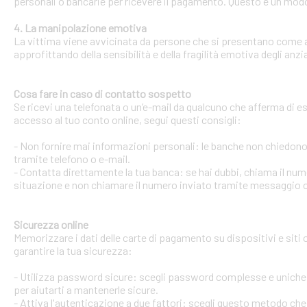
personali o bancarie per ricevere il pagamento. Questo è un modo 
4. La manipolazione emotiva
La vittima viene avvicinata da persone che si presentano come ami
approfittando della sensibilità e della fragilità emotiva degli anzi
Cosa fare in caso di contatto sospetto
Se ricevi una telefonata o un’e-mail da qualcuno che afferma di ess
accesso al tuo conto online, segui questi consigli:
- Non fornire mai informazioni personali: le banche non chiedono m
tramite telefono o e-mail.
- Contatta direttamente la tua banca: se hai dubbi, chiama il num
situazione e non chiamare il numero inviato tramite messaggio o
Sicurezza online
Memorizzare i dati delle carte di pagamento su dispositivi e siti
garantire la tua sicurezza:
- Utilizza password sicure: scegli password complesse e uniche 
per aiutarti a mantenerle sicure.
- Attiva l'autenticazione a due fattori: scegli questo metodo che