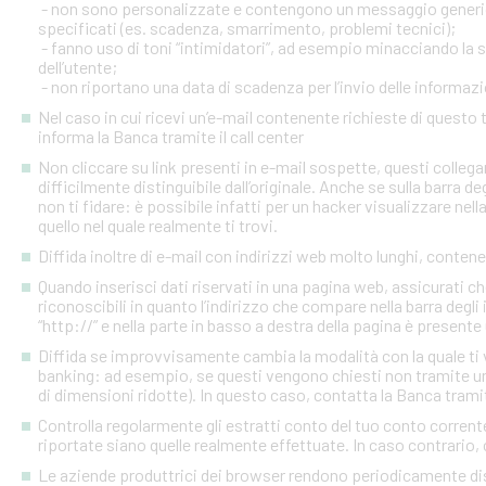
- non sono personalizzate e contengono un messaggio generico
specificati (es. scadenza, smarrimento, problemi tecnici);
- fanno uso di toni “intimidatori”, ad esempio minacciando la
dell’utente;
- non riportano una data di scadenza per l’invio delle informazi
Nel caso in cui ricevi un’e-mail contenente richieste di quest
informa la Banca tramite il call center
Non cliccare su link presenti in e-mail sospette, questi colleg
difficilmente distinguibile dall’originale. Anche se sulla barra de
non ti fidare: è possibile infatti per un hacker visualizzare nell
quello nel quale realmente ti trovi.
Diffida inoltre di e-mail con indirizzi web molto lunghi, contenen
Quando inserisci dati riservati in una pagina web, assicurati c
riconoscibili in quanto l’indirizzo che compare nella barra degl
“http://” e nella parte in basso a destra della pagina è presente
Diffida se improvvisamente cambia la modalità con la quale ti v
banking: ad esempio, se questi vengono chiesti non tramite un
di dimensioni ridotte). In questo caso, contatta la Banca tramite
Controlla regolarmente gli estratti conto del tuo conto corrente 
riportate siano quelle realmente effettuate. In caso contrario, c
Le aziende produttrici dei browser rendono periodicamente disp