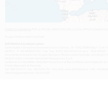
VIALE CRISPI 50
Filiale di Ars
Viale San Franc
Filiale di Asc
Via Napoli - As
Filiale di At
FONDO DI GARANZIA
PER LE PMI DEL MINISTERO DELLO SVILUPPO ECONOMICO (
Contrada Piana 
Gruppo Mediocredito Centrale
Filiale di At
Corso Elio Adria
BdM BANCA Società per azioni
Filiale di Ave
Sede legale e Direzione Generale in Corso Cavour, 19 - 70122 BARI (Italy) - Cod.
IVA MCC - P. IVA 16868201001 - Cap. Soc. € 622.303.241,00 int. vers. - REA 105047 -
VIA PARTENIO 4
Società facente parte del Gruppo Bancario Mediocredito Centrale, iscritto al n. 10
Filiale di Av
MedioCredito Centrale-Banca del Mezzogiorno S.p.A.
La Banca iscritta all'Albo delle Banche presso la Banca d'ltalia, autorizzata per le
VIA F. SAPORITO
Fondo Nazionale di Garanzia.
Filiale di Av
Tel: 080 5274 111 - Fax: 080 5274 751 - Sito web: www.bdmbanca.it - Info: info@b
Piazza Torlonia
Ultimo aggiornamento: 10/01/2023
Filiale di Avi
PIAZZA E. GIAN
Filiale di Bai
VIA G. LIPPIELL
Filiale di Bar
CORSO VITTORIO