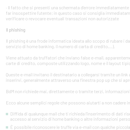
· Il fatto che si presenti una schermata d’errore immediatament
far insospettire l’utente; in questo caso si consiglia immediatame
verificare o revocare eventuali transazioni non autorizzate
Il phishing
Il phishing è una frode informatica ideata allo scopo di rubare i d
servizio di home banking, il numero di carta di credito,...).
Viene attuato da truffatori che inviano false e-mail, apparente
carte di credito, composte utilizzando logo, nome e il layout tipi
Queste e-mail invitano il destinatario a collegarsi tramite un link a
inserirvi, generalmente attraverso una finestra pop up che si apre
BdM non richiede mai, direttamente o tramite terzi, informazioni p
Ecco alcune semplici regole che possono aiutarti a non cadere in 
Diffida di qualunque mail che ti richieda l’inserimento di dati ri
accesso al servizio di home banking o altre informazioni perso
È possibile riconoscere le truffe via e-mail con qualche picco