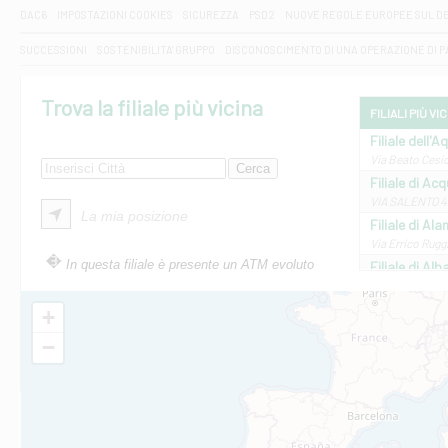
DAC6
IMPOSTAZIONI COOKIES
SICUREZZA
PSD2
NUOVE REGOLE EUROPEE SUL D
SUCCESSIONI
SOSTENIBILITA' GRUPPO
DISCONOSCIMENTO DI UNA OPERAZIONE DI 
Trova la filiale più vicina
FILIALI PIÙ VI
Filiale dell'A
Via Beato Cesid
Filiale di Ac
VIA SALENTO 42
La mia posizione
Filiale di Ala
Via Errico Ruggi
In questa filiale è presente un ATM evoluto
Filiale di Al
Via Roma, 13 - 
Filiale di Al
+
VIA VITTORIO V
−
Filiale di Am
STATALE 18/17 
Filiale di An
C.SO VITTORIO 
Filiale di And