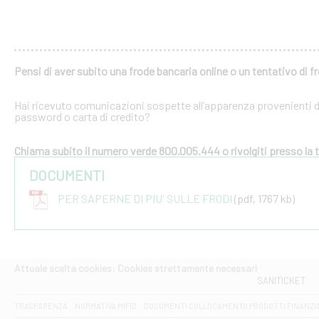
Pensi di aver subito una frode bancaria online o un tentativo di f
Hai ricevuto comunicazioni sospette all’apparenza provenienti dal
password o carta di credito?
Chiama subito il numero verde 800.005.444 o rivolgiti presso la tu
DOCUMENTI
PER SAPERNE DI PIU' SULLE FRODI
(pdf, 1767 kb)
Attuale scelta cookies: Cookies strettamente necessari
SANITICKET
TRASPARENZA
NORMATIVA MIFID
DOCUMENTI COLLOCAMENTO PRODOTTI FINANZI