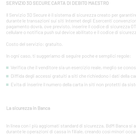
SERVIZIO 3D SECURE CARTA DI DEBITO MAESTRO
Il Servizio 3D Secure è il sistema di sicurezza creato per garant
durante le transazioni sui siti Internet degli Esercenti convenzion
pagamento dovrà, ove previsto, inserire il codice di sicurezza 
cellulare o notifica push sul device abilitato e il codice di sicure
Costo del servizio: gratuito.
In ogni caso, ti suggeriamo di seguire poche e semplici regole:
Verifica che il venditore sia un esercizio reale, meglio se conosci
Diffida degli accessi gratuiti a siti che richiedono i dati della 
Evita di inserire il numero della carta in siti non protetti da si
La sicurezza in Banca
In linea con i più aggiornati standard di sicurezza, BdM Banca si 
durante le operazioni di cassa in filiale, creando così minori occa