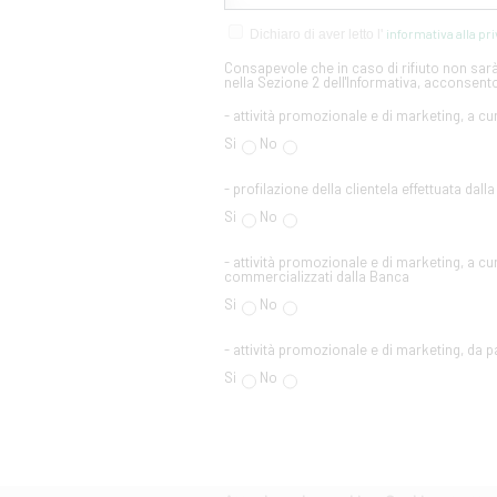
informativa alla pr
Dichiaro di aver letto l'
Consapevole che in caso di rifiuto non sarà 
nella Sezione 2 dell'Informativa, acconsento
- attività promozionale e di marketing, a cu
Si
No
- profilazione della clientela effettuata dall
Si
No
- attività promozionale e di marketing, a cur
commercializzati dalla Banca
Si
No
- attività promozionale e di marketing, da par
Si
No