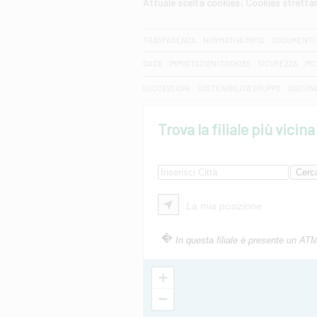
Attuale scelta cookies: Cookies strett
CERCA
TRASPARENZA
NORMATIVA MIFID
DOCUMENTI 
DAC6
IMPOSTAZIONI COOKIES
SICUREZZA
PS
SUCCESSIONI
SOSTENIBILITA' GRUPPO
DISCON
Trova la filiale più vicina
La mia posizione
In questa filiale è presente un AT
+
−