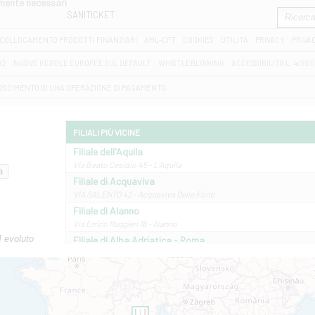
amente necessari
SANITICKET
COLLOCAMENTO PRODOTTI FINANZIARI
AML-CFT
COOKIES
UTILITÀ
PRIVACY
PRIVA
D2
NUOVE REGOLE EUROPEE SUL DEFAULT
WHISTLEBLOWING
ACCESSIBILITA' L. 4/20
OSCIMENTO DI UNA OPERAZIONE DI PAGAMENTO
FILIALI PIÙ VICINE
Filiale dell'Aquila
Via Beato Cesidio 45 - L'Aquila
Filiale di Acquaviva
VIA SALENTO 42 - Acquaviva Delle Fonti
Filiale di Alanno
Via Errico Ruggieri 18 - Alanno
M evoluto
Filiale di Alba Adriatica - Roma
Via Roma, 13 - Alba Adriatica
Filiale di Altamura
VIA VITTORIO VENETO 79/81 A - Altamura
Filiale di Amantea
STATALE 18/17 - Amantea