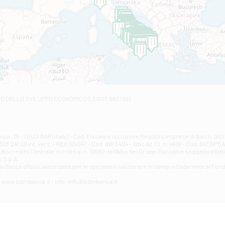
Filiale di Andretta
C.SO VITTORIO VENETO 8 - Andretta
Filiale di Andria 1 - Crispi
VIALE CRISPI 50/A - Andria
Filiale di Arsita
Viale San Francesco 6/b - Arsita
Filiale di Ascoli Piceno
Via Napoli - Ascoli Piceno
Filiale di Atessa
RO DELLO SVILUPPO ECONOMICO (LEGGE 662/96)
Contrada Piana La Fara - Via per Piazzano snc - Atessa
Filiale di Atri - Corso Adriano
Corso Elio Adriano, 1 - Atri
Filiale di Avellino - Partenio
ur, 19 - 70122 BARI (Italy) - Cod. Fiscale e iscrizione Registro Imprese di Bari n. 
03.241,00 int. vers. - REA 105047 - Cod. ABI 5424 - Albo Az. Cr. n. 4616 - Cod. BIC BPB
VIA PARTENIO 48 - Avellino
credito Centrale, iscritto al n. 10680 dell'Albo dei Gruppi Bancari e soggetta all'att
Filiale di Aversa
 S.p.A.
a Banca d'ltalia, autorizzata per le operazioni valutarie e in cambi ed aderente al Fond
VIA F. SAPORITO, 27/A - Aversa
Filiale di Avezzano - Piazza Torlonia
eb: www.bdmbanca.it - Info: info@bdmbanca.it
Piazza Torlonia - Avezzano
Filiale di Avigliano
PIAZZA E. GIANTURCO 49 - Avigliano
Filiale di Baiano