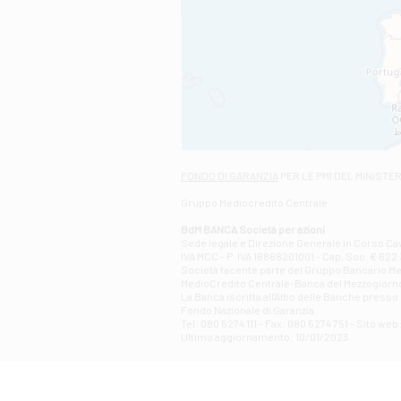
FONDO DI GARANZIA
PER LE PMI DEL MINISTE
Gruppo Mediocredito Centrale
BdM BANCA Società per azioni
Sede legale e Direzione Generale in Corso Cavo
IVA MCC - P. IVA 16868201001 - Cap. Soc. € 622.3
Società facente parte del Gruppo Bancario Medio
MedioCredito Centrale-Banca del Mezzogiorno
La Banca iscritta all'Albo delle Banche presso l
Fondo Nazionale di Garanzia.
Tel: 080 5274 111 - Fax: 080 5274 751 - Sito w
Ultimo aggiornamento: 10/01/2023