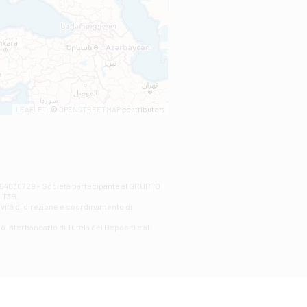
LEAFLET
| ©
OPENSTREETMAP
contributors
00254030729 - Società partecipante al GRUPPO
AlT3B.
ività di direzione e coordinamento di
o Interbancario di Tutela dei Depositi e al