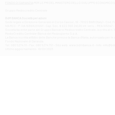
Filiale di At
FONDO DI GARANZIA
PER LE PMI DEL MINISTERO DELLO SVILUPPO ECONOMICO (
Contrada Piana 
Gruppo Mediocredito Centrale
Filiale di At
Corso Elio Adria
BdM BANCA Società per azioni
Filiale di Ave
Sede legale e Direzione Generale in Corso Cavour, 19 - 70122 BARI (Italy) - Cod.
IVA MCC - P. IVA 16868201001 - Cap. Soc. € 622.303.241,00 int. vers. - REA 105047 -
VIA PARTENIO 4
Società facente parte del Gruppo Bancario Mediocredito Centrale, iscritto al n. 10
Filiale di Av
MedioCredito Centrale-Banca del Mezzogiorno S.p.A.
La Banca iscritta all'Albo delle Banche presso la Banca d'ltalia, autorizzata per le
VIA F. SAPORITO
Fondo Nazionale di Garanzia.
Filiale di Av
Tel: 080 5274 111 - Fax: 080 5274 751 - Sito web: www.bdmbanca.it - Info: info@b
Piazza Torlonia
Ultimo aggiornamento: 10/01/2023
Filiale di Avi
PIAZZA E. GIAN
Filiale di Bai
VIA G. LIPPIELL
Filiale di Bar
CORSO VITTORIO
Filiale di Ba
VIALE PAPA GIOV
Filiale di Bar
VIA LEMBO 36 C
Filiale di Ba
VIA AMENDOLA 1