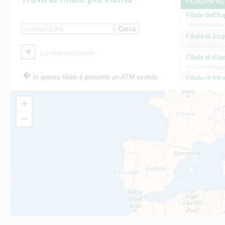
FILIALI PIÙ VI
Filiale dell'A
Via Beato Cesid
Filiale di Ac
VIA SALENTO 42
La mia posizione
Filiale di Ala
Via Errico Ruggi
In questa filiale è presente un ATM evoluto
Filiale di Al
Via Roma, 13 - 
Filiale di Al
+
VIA VITTORIO V
−
Filiale di Am
STATALE 18/17 
Filiale di An
C.SO VITTORIO 
Filiale di And
VIALE CRISPI 50
Filiale di Ars
Viale San Franc
Filiale di Asc
Via Napoli - As