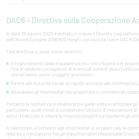
DAC6 – Direttiva sulla Cooperazione Am
In data 26 agosto 2020 è entrato in vigore il Decreto Legislativo n.
dell’Unione Europea 2018/822 meglio conosciuta come DAC 6 (Dire
Tale direttiva si pone come obiettivi:
il miglioramento della trasparenza tra i contribuenti e le proprie 
fine di renderle consapevoli di eventuali schemi elusivi utilizz
che ne fanno uso e i soggetti promotori;
fornire alle Autorità fiscali un rapido accesso alle informazio
dissuadere gli intermediari dal progettare e commercializzare
Pertanto la normativa si inserisce tra quelle volte a rafforzare gli 
particolare, quelli mirati a combattere l’utilizzo di meccanismi d
attivi, finalizzati a ridurre le imposte esigibili e a trasferire gli ut
A tale scopo, è richiesto agli intermediari e, in taluni casi ai con
relative a meccanismi fiscali transfrontalieri (Reportable Cros