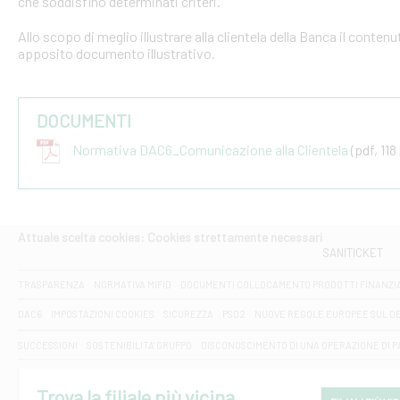
che soddisfino determinati criteri.
Allo scopo di meglio illustrare alla clientela della Banca il conten
apposito documento illustrativo.
DOCUMENTI
Normativa DAC6_Comunicazione alla Clientela
(pdf, 118
Attuale scelta cookies: Cookies strettamente necessari
SANITICKET
TRASPARENZA
NORMATIVA MIFID
DOCUMENTI COLLOCAMENTO PRODOTTI FINANZI
DAC6
IMPOSTAZIONI COOKIES
SICUREZZA
PSD2
NUOVE REGOLE EUROPEE SUL D
SUCCESSIONI
SOSTENIBILITA' GRUPPO
DISCONOSCIMENTO DI UNA OPERAZIONE DI 
Trova la filiale più vicina