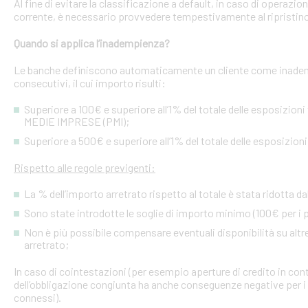
Al fine di evitare la classificazione a default, in caso di operazio
corrente, è necessario provvedere tempestivamente al ripristino
Quando si applica l’inadempienza?
Le banche definiscono automaticamente un cliente come inademp
consecutivi, il cui importo risulti:
Superiore a 100€ e superiore all’1% del totale delle esposizion
MEDIE IMPRESE (PMI);
Superiore a 500€ e superiore all’1% del totale delle esposizion
Rispetto alle regole previgenti:
La % dell’importo arretrato rispetto al totale è stata ridotta da
Sono state introdotte le soglie di importo minimo (100€ per i p
Non è più possibile compensare eventuali disponibilità su altre l
arretrato;
In caso di cointestazioni (per esempio aperture di credito in conto
dell’obbligazione congiunta ha anche conseguenze negative per i si
connessi).