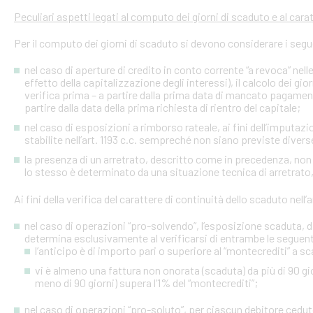
Peculiari aspetti legati al computo dei giorni di scaduto e al cara
Per il computo dei giorni di scaduto si devono considerare i segu
nel caso di aperture di credito in conto corrente “a revoca” nell
effetto della capitalizzazione degli interessi), il calcolo dei gio
verifica prima – a partire dalla prima data di mancato pagame
partire dalla data della prima richiesta di rientro del capitale;
nel caso di esposizioni a rimborso rateale, ai fini dell’imputaz
stabilite nell’art. 1193 c.c. sempreché non siano previste diver
la presenza di un arretrato, descritto come in precedenza, non
lo stesso è determinato da una situazione tecnica di arretrato, 
Ai fini della verifica del carattere di continuità dello scaduto nel
nel caso di operazioni “pro-solvendo”, l’esposizione scaduta, di
determina esclusivamente al verificarsi di entrambe le seguent
l’anticipo è di importo pari o superiore al “montecrediti” a s
vi è almeno una fattura non onorata (scaduta) da più di 90 gio
meno di 90 giorni) supera l’1% del “montecrediti”;
nel caso di operazioni “pro-soluto”, per ciascun debitore ceduto