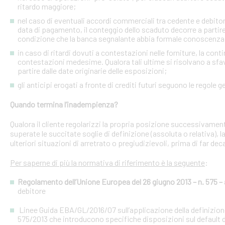
ritardo maggiore;
nel caso di eventuali accordi commerciali tra cedente e debitori 
data di pagamento, il conteggio dello scaduto decorre a partire
condizione che la banca segnalante abbia formale conoscenza 
in caso di ritardi dovuti a contestazioni nelle forniture, la con
contestazioni medesime. Qualora tali ultime si risolvano a sfav
partire dalle date originarie delle esposizioni;
gli anticipi erogati a fronte di crediti futuri seguono le regole g
Quando termina l’inadempienza?
Qualora il cliente regolarizzi la propria posizione successivament
superate le succitate soglie di definizione (assoluta o relativa),
ulteriori situazioni di arretrato o pregiudizievoli, prima di far dec
Per saperne di più la normativa di riferimento è la seguente
:
Regolamento dell’Unione Europea del 26 giugno 2013 – n. 575 – a
debitore
Linee Guida EBA/GL/2016/07 sull’applicazione della definizione 
575/2013 che introducono specifiche disposizioni sul default d