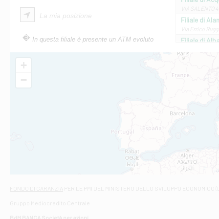
VIA SALENTO 42
La mia posizione
Filiale di Ala
Via Errico Ruggi
In questa filiale è presente un ATM evoluto
Filiale di Al
Via Roma, 13 - 
Filiale di Al
+
VIA VITTORIO V
−
Filiale di Am
STATALE 18/17 
Filiale di An
C.SO VITTORIO 
Filiale di And
VIALE CRISPI 50
Filiale di Ars
Viale San Franc
Filiale di Asc
Via Napoli - As
Filiale di At
FONDO DI GARANZIA
PER LE PMI DEL MINISTERO DELLO SVILUPPO ECONOMICO (
Contrada Piana 
Gruppo Mediocredito Centrale
Filiale di At
Corso Elio Adria
BdM BANCA Società per azioni