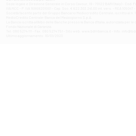
Filiale di Ave
Sede legale e Direzione Generale in Corso Cavour, 19 - 70122 BARI (Italy) - Cod.
IVA MCC - P. IVA 16868201001 - Cap. Soc. € 622.303.241,00 int. vers. - REA 105047 -
VIA PARTENIO 4
Società facente parte del Gruppo Bancario Mediocredito Centrale, iscritto al n. 10
Filiale di Av
MedioCredito Centrale-Banca del Mezzogiorno S.p.A.
La Banca iscritta all'Albo delle Banche presso la Banca d'ltalia, autorizzata per le
VIA F. SAPORITO
Fondo Nazionale di Garanzia.
Filiale di Av
Tel: 080 5274 111 - Fax: 080 5274 751 - Sito web: www.bdmbanca.it - Info: info@b
Piazza Torlonia
Ultimo aggiornamento: 10/01/2023
Filiale di Avi
PIAZZA E. GIAN
Filiale di Bai
VIA G. LIPPIELL
Filiale di Bar
CORSO VITTORIO
Filiale di Ba
VIALE PAPA GIOV
Filiale di Bar
VIA LEMBO 36 C
Filiale di Ba
VIA AMENDOLA 1
Filiale di Ba
VIA FAVIA 3 - Ba
Filiale di Bar