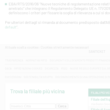
EBA/RTS/2016/06 “Nuove tecniche di regolamentazione relative al
arretrato” che integrano il Regolamento Delegato UE n. 171/20
definiscono i criteri per fissare la soglia di rilevanza a cui si d
Per ulteriori dettagli si rimanda al documento predisposto dall’AB
default
”.
Attuale scelta cookies: Cookies strettamente necessari
SANITICKET
TRASPARENZA
NORMATIVA MIFID
DOCUMENTI COLLOCAMENTO PRODOTTI FINANZI
DAC6
IMPOSTAZIONI COOKIES
SICUREZZA
PSD2
NUOVE REGOLE EUROPEE SUL D
SUCCESSIONI
SOSTENIBILITA' GRUPPO
DISCONOSCIMENTO DI UNA OPERAZIONE DI 
Trova la filiale più vicina
FILIALI PIÙ VI
Filiale dell'A
Via Beato Cesid
Filiale di Ac