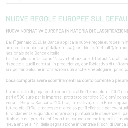
NUOVE REGOLE EUROPEE SUL DEFAU
NUOVA NORMATIVA EUROPEA IN MATERIA DI CLASSIFICAZION
Dal 1° gennaio 2021, la Banca applica le nuove regole europee in m
un credito concessogli dalla stessa (cosiddetto “default”), introd
nazionale dalla Banca d’Italia.
La disciplina, nota come “Nuova Definizione di Default”, stabilisce 
rispetto a quelli adottati in precedenza, con l’obiettivo di uniform
si riportano alcune informazioni utili anche a riepilogare i princ
Cosa comporta avere sconfinamenti su conto corrente o per arr
Un arretrato di pagamento superiore al limite assoluto di 100 euro
pari a 500 euro per le imprese, protratto per oltre 90 giorni conse
verso il Gruppo Bancario MCC (soglia relativa), cui la Banca appar
futuro più difficile l’accesso al credito per il cliente e per eventua
È fondamentale, quindi, onorare con puntualità le scadenze di pa
rimborso dei propri debiti non trascurando anche importi di modest
rileva anche ai fini della segnalazione in Centrale Rischi di Banca d