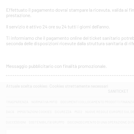
Effettuato il pagamento dovrai stampare la ricevuta, valida ai fin
prestazione.
Il servizio è attivo 24 ore su 24 tutti i giorni dell’anno.
Ti informiamo che il pagamento online del ticket sanitario potreb
seconda delle disposizioni ricevute dalla struttura sanitaria di ri
Messaggio pubblicitario con finalità promozionale.
Attuale scelta cookies: Cookies strettamente necessari
SANITICKET
TRASPARENZA
NORMATIVA MIFID
DOCUMENTI COLLOCAMENTO PRODOTTI FINANZI
DAC6
IMPOSTAZIONI COOKIES
SICUREZZA
PSD2
NUOVE REGOLE EUROPEE SUL D
SUCCESSIONI
SOSTENIBILITA' GRUPPO
DISCONOSCIMENTO DI UNA OPERAZIONE DI 