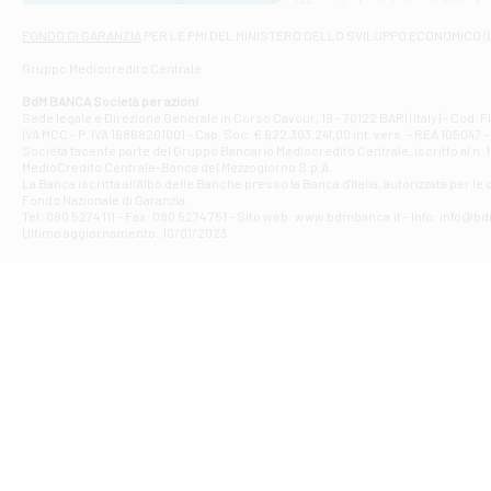
Via Napoli - As
Filiale di At
FONDO DI GARANZIA
PER LE PMI DEL MINISTERO DELLO SVILUPPO ECONOMICO (
Contrada Piana 
Gruppo Mediocredito Centrale
Filiale di At
Corso Elio Adria
BdM BANCA Società per azioni
Filiale di Ave
Sede legale e Direzione Generale in Corso Cavour, 19 - 70122 BARI (Italy) - Cod.
IVA MCC - P. IVA 16868201001 - Cap. Soc. € 622.303.241,00 int. vers. - REA 105047 -
VIA PARTENIO 4
Società facente parte del Gruppo Bancario Mediocredito Centrale, iscritto al n. 10
Filiale di Av
MedioCredito Centrale-Banca del Mezzogiorno S.p.A.
La Banca iscritta all'Albo delle Banche presso la Banca d'ltalia, autorizzata per le
VIA F. SAPORITO
Fondo Nazionale di Garanzia.
Filiale di Av
Tel: 080 5274 111 - Fax: 080 5274 751 - Sito web: www.bdmbanca.it - Info: info@b
Piazza Torlonia
Ultimo aggiornamento: 10/01/2023
Filiale di Avi
PIAZZA E. GIAN
Filiale di Bai
VIA G. LIPPIELL
Filiale di Bar
CORSO VITTORIO
Filiale di Ba
VIALE PAPA GIOV
Filiale di Bar
VIA LEMBO 36 C
Filiale di Ba