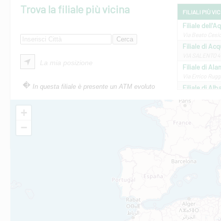
Trova la filiale più vicina
FILIALI PIÙ VI
Filiale dell'A
Via Beato Cesid
Filiale di Ac
VIA SALENTO 42
La mia posizione
Filiale di Ala
Via Errico Ruggi
In questa filiale è presente un ATM evoluto
Filiale di Al
Via Roma, 13 - 
Filiale di Al
+
VIA VITTORIO V
−
Filiale di Am
STATALE 18/17 
Filiale di An
C.SO VITTORIO 
Filiale di And
VIALE CRISPI 50
Filiale di Ars
Viale San Franc
Filiale di Asc