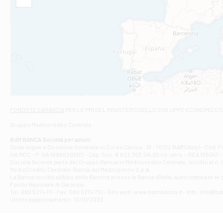
Filiale di Am
STATALE 18/17 
Filiale di An
C.SO VITTORIO 
Filiale di And
VIALE CRISPI 50
Filiale di Ars
Viale San Franc
Filiale di Asc
Via Napoli - As
Filiale di At
FONDO DI GARANZIA
PER LE PMI DEL MINISTERO DELLO SVILUPPO ECONOMICO (
Contrada Piana 
Gruppo Mediocredito Centrale
Filiale di At
Corso Elio Adria
BdM BANCA Società per azioni
Filiale di Ave
Sede legale e Direzione Generale in Corso Cavour, 19 - 70122 BARI (Italy) - Cod.
IVA MCC - P. IVA 16868201001 - Cap. Soc. € 622.303.241,00 int. vers. - REA 105047 -
VIA PARTENIO 4
Società facente parte del Gruppo Bancario Mediocredito Centrale, iscritto al n. 10
Filiale di Av
MedioCredito Centrale-Banca del Mezzogiorno S.p.A.
La Banca iscritta all'Albo delle Banche presso la Banca d'ltalia, autorizzata per le
VIA F. SAPORITO
Fondo Nazionale di Garanzia.
Filiale di Av
Tel: 080 5274 111 - Fax: 080 5274 751 - Sito web: www.bdmbanca.it - Info: info@b
Piazza Torlonia
Ultimo aggiornamento: 10/01/2023
Filiale di Avi
PIAZZA E. GIAN