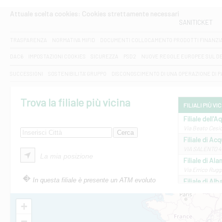
Attuale scelta cookies: Cookies strettamente necessari
SANITICKET
TRASPARENZA
NORMATIVA MIFID
DOCUMENTI COLLOCAMENTO PRODOTTI FINANZI
DAC6
IMPOSTAZIONI COOKIES
SICUREZZA
PSD2
NUOVE REGOLE EUROPEE SUL D
SUCCESSIONI
SOSTENIBILITA' GRUPPO
DISCONOSCIMENTO DI UNA OPERAZIONE DI 
Trova la filiale più vicina
FILIALI PIÙ VI
Filiale dell'A
Via Beato Cesid
Filiale di Ac
VIA SALENTO 42
La mia posizione
Filiale di Ala
Via Errico Ruggi
In questa filiale è presente un ATM evoluto
Filiale di Al
Via Roma, 13 - 
Filiale di Al
+
VIA VITTORIO V
−