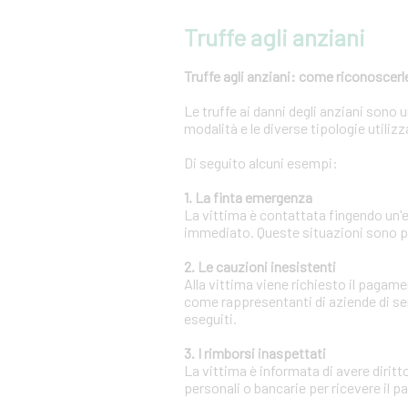
Truffe agli anziani
Truffe agli anziani: come riconoscerle
Le truffe ai danni degli anziani sono
modalità e le diverse tipologie utili
Di seguito alcuni esempi:
1. La finta emergenza
La vittima è contattata fingendo un
immediato. Queste situazioni sono pr
2. Le cauzioni inesistenti
Alla vittima viene richiesto il pagam
come rappresentanti di aziende di se
eseguiti.
3. I rimborsi inaspettati
La vittima è informata di avere diritt
personali o bancarie per ricevere il 