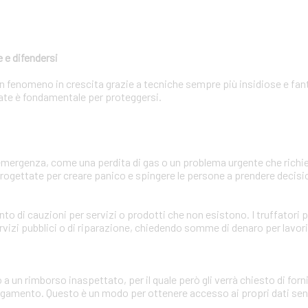
 e difendersi
 un fenomeno in crescita grazie a tecniche sempre più insidiose e fa
zzate è fondamentale per proteggersi.
'emergenza, come una perdita di gas o un problema urgente che ric
ogettate per creare panico e spingere le persone a prendere decisio
ento di cauzioni per servizi o prodotti che non esistono. I truffator
rvizi pubblici o di riparazione, chiedendo somme di denaro per lavor
o a un rimborso inaspettato, per il quale però gli verrà chiesto di for
pagamento. Questo è un modo per ottenere accesso ai propri dati sens