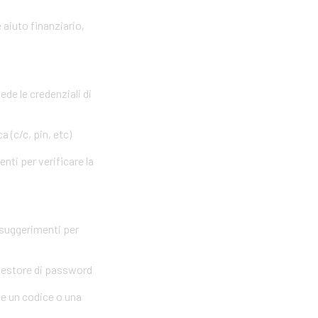
 aiuto finanziario,
ede le credenziali di
 (c/c, pin, etc)
nti per verificare la
 suggerimenti per
 gestore di password
me un codice o una