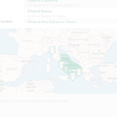
Filiale di Acquaviva
VIA SALENTO 42 - Acquaviva Delle Fonti
Filiale di Alanno
Via Errico Ruggieri 18 - Alanno
M evoluto
Filiale di Alba Adriatica - Roma
Via Roma, 13 - Alba Adriatica
Filiale di Altamura
VIA VITTORIO VENETO 79/81 A - Altamura
Filiale di Amantea
STATALE 18/17 - Amantea
Filiale di Andretta
C.SO VITTORIO VENETO 8 - Andretta
Filiale di Andria 1 - Crispi
VIALE CRISPI 50/A - Andria
Filiale di Arsita
Viale San Francesco 6/b - Arsita
Filiale di Ascoli Piceno
Via Napoli - Ascoli Piceno
Filiale di Atessa
RO DELLO SVILUPPO ECONOMICO (LEGGE 662/96)
Contrada Piana La Fara - Via per Piazzano snc - Atessa
Filiale di Atri - Corso Adriano
Corso Elio Adriano, 1 - Atri