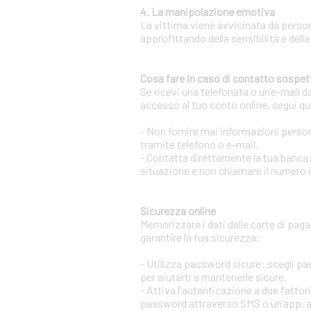
4. La manipolazione emotiva
La vittima viene avvicinata da person
approfittando della sensibilità e della
Cosa fare in caso di contatto sospet
Se ricevi una telefonata o un’e-mail d
accesso al tuo conto online, segui qu
- Non fornire mai informazioni persona
tramite telefono o e-mail.
- Contatta direttamente la tua banca:
situazione e non chiamare il numero 
Sicurezza online
Memorizzare i dati delle carte di pag
garantire la tua sicurezza:
- Utilizza password sicure: scegli p
per aiutarti a mantenerle sicure.
- Attiva l'autenticazione a due fatto
password attraverso SMS o un’app, aum