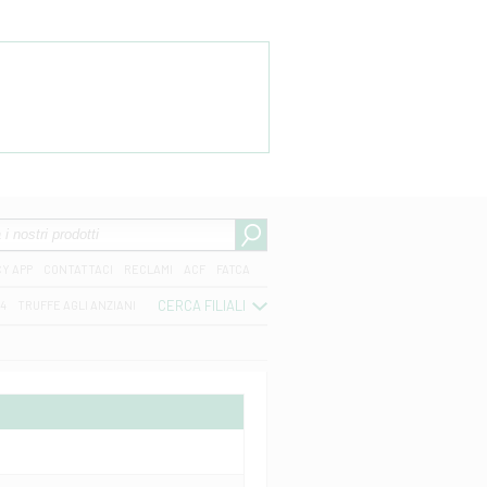
CY APP
CONTATTACI
RECLAMI
ACF
FATCA
CERCA FILIALI
04
TRUFFE AGLI ANZIANI