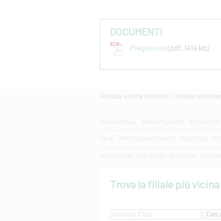
DOCUMENTI
Pieghevole
(pdf, 1414 kb)
Attuale scelta cookies: Cookies strett
CERCA
TRASPARENZA
NORMATIVA MIFID
DOCUMENTI 
DAC6
IMPOSTAZIONI COOKIES
SICUREZZA
PS
SUCCESSIONI
SOSTENIBILITA' GRUPPO
DISCON
Trova la filiale più vicina