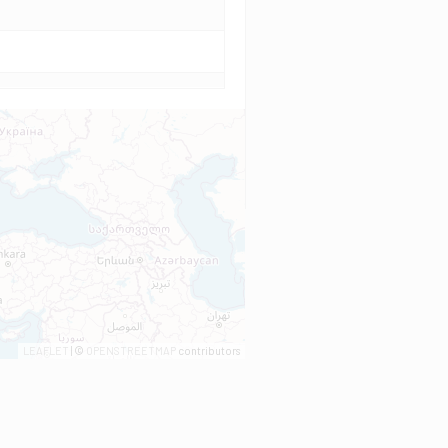
LEAFLET
| ©
OPENSTREETMAP
contributors