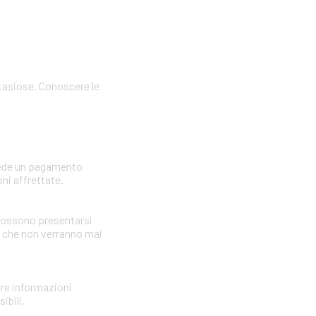
ntasiose. Conoscere le
hiede un pagamento
ni affrettate.
i possono presentarsi
i che non verranno mai
nire informazioni
ibili.