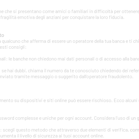
e che si presentano come amici o familiari in difficoltà per ottenere
 fragilità emotiva degli anziani per conquistare la loro fiducia.
to
a qualcuno che afferma di essere un operatore della tua banca e ti chi
esti consigli:
li: le banche non chiedono mai dati personali o di accesso alla banca
 se hai dubbi, chiama il numero da te conosciuto chiedendo dei refere
inviato tramite messaggio o suggerito dall’operatore fraudolento.
amento su dispositivi e siti online può essere rischioso. Ecco alcuni
assword complesse e uniche per ogni account. Considera l'uso di un
ri: scegli questo metodo che attraverso due elementi di verifica, co
enta il livello di sicurezza ai tuoi account online.